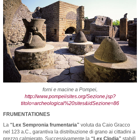
forni e macine a Pompei,
http://www.pompeiisites.org/Sezione.jsp?
titolo=archeological%20sites&idSezione=86
FRUMENTATIONES
La
“Lex Sempronia frumentaria”
voluta da Caio Gracco
nel 123 a.C., garantiva la distribuzione di grano ai cittadini a
prezzo calmierato. Successivamente la
“Lex Clodia”
stabilì