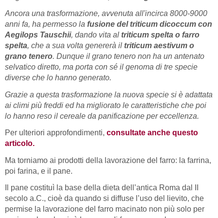
Ancora una trasformazione, avvenuta all'incirca 8000-9000
anni fa, ha permesso la
fusione del triticum dicoccum con
Aegilops Tauschii
, dando vita al
triticum spelta o farro
spelta
, che a sua volta genererà il
triticum aestivum o
grano tenero
. Dunque il grano tenero non ha un antenato
selvatico diretto, ma porta con sé il genoma di tre specie
diverse che lo hanno generato.
Grazie a questa trasformazione la nuova specie si è adattata
ai climi più freddi ed ha migliorato le caratteristiche che poi
lo hanno reso il cereale da panificazione per eccellenza.
Per ulteriori approfondimenti,
consultate anche questo
articolo.
Ma torniamo ai prodotti della lavorazione del farro: la farrina,
poi farina, e il pane.
Il pane costituì la base della dieta dell’antica Roma dal II
secolo a.C., cioè da quando si diffuse l’uso del lievito, che
permise la lavorazione del farro macinato non più solo per