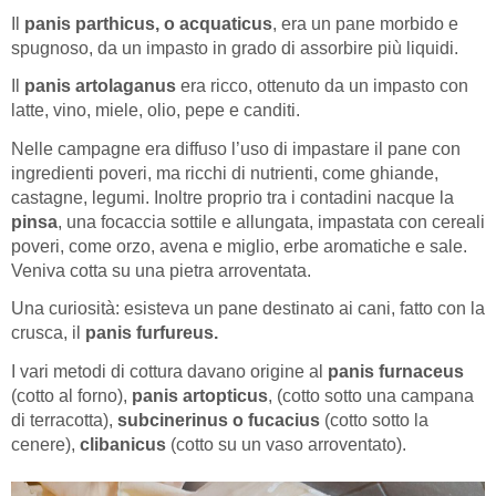
Il
panis parthicus, o acquaticus
, era un pane morbido e
spugnoso, da un impasto in grado di assorbire più liquidi.
Il
panis artolaganus
era ricco, ottenuto da un impasto con
latte, vino, miele, olio, pepe e canditi.
Nelle campagne era diffuso l’uso di impastare il pane con
ingredienti poveri, ma ricchi di nutrienti, come ghiande,
castagne, legumi. Inoltre proprio tra i contadini nacque la
pinsa
, una focaccia sottile e allungata, impastata con cereali
poveri, come orzo, avena e miglio, erbe aromatiche e sale.
Veniva cotta su una pietra arroventata.
Una curiosità: esisteva un pane destinato ai cani, fatto con la
crusca, il
panis furfureus.
I vari metodi di cottura davano origine al
panis furnaceus
(cotto al forno),
panis artopticus
, (cotto sotto una campana
di terracotta),
subcinerinus o fucacius
(cotto sotto la
cenere),
clibanicus
(cotto su un vaso arroventato).