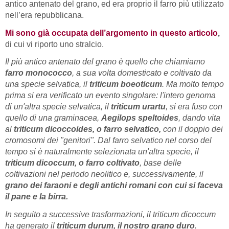
antico antenato del grano, ed era proprio il farro più utilizzato
nell’era repubblicana.
Mi sono già occupata dell’argomento in questo articolo
,
di cui vi riporto uno stralcio.
Il più antico antenato del grano è quello che chiamiamo
farro monococco
, a sua volta domesticato e coltivato da
una specie selvatica, il
triticum boeoticum
. Ma molto tempo
prima si era verificato un evento singolare: l'intero genoma
di un'altra specie selvatica, il
triticum urartu
, si era fuso con
quello di una graminacea,
Aegilops speltoides
, dando vita
al
triticum dicoccoides, o farro selvatico,
con il doppio dei
cromosomi dei "genitori". Dal farro selvatico nel corso del
tempo si è naturalmente selezionata un'altra specie, il
triticum dicoccum, o farro coltivato
, base delle
coltivazioni nel periodo neolitico e, successivamente, il
grano dei faraoni e degli antichi romani con cui si faceva
il pane e la birra.
In seguito a successive trasformazioni, il triticum dicoccum
ha generato il
triticum durum, il nostro grano duro
.