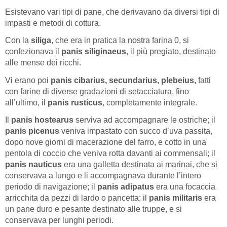
Esistevano vari tipi di pane, che derivavano da diversi tipi di
impasti e metodi di cottura.
Con la
siliga
, che era in pratica la nostra farina 0, si
confezionava il
panis siliginaeus
, il più pregiato, destinato
alle mense dei ricchi.
Vi erano poi
panis cibarius, secundarius, plebeius,
fatti
con farine di diverse gradazioni di setacciatura, fino
all’ultimo, il
panis rusticus
, completamente integrale.
Il
panis hostearus
serviva ad accompagnare le ostriche; il
panis picenus
veniva impastato con succo d’uva passita,
dopo nove giorni di macerazione del farro, e cotto in una
pentola di coccio che veniva rotta davanti ai commensali; il
panis nauticus
era una galletta destinata ai marinai, che si
conservava a lungo e li accompagnava durante l’intero
periodo di navigazione; il
panis adipatus
era una focaccia
arricchita da pezzi di lardo o pancetta; il
panis militaris
era
un pane duro e pesante destinato alle truppe, e si
conservava per lunghi periodi.