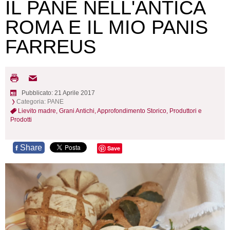
IL PANE NELL'ANTICA
ROMA E IL MIO PANIS
FARREUS
Pubblicato: 21 Aprile 2017
Categoria:
PANE
Lievito madre,
Grani Antichi,
Approfondimento Storico,
Produttori e
Prodotti
Share
f
Save