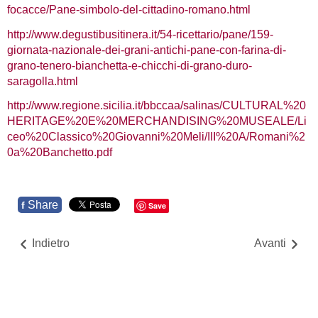
focacce/Pane-simbolo-del-cittadino-romano.html
http://www.degustibusitinera.it/54-ricettario/pane/159-
giornata-nazionale-dei-grani-antichi-pane-con-farina-di-
grano-tenero-bianchetta-e-chicchi-di-grano-duro-
saragolla.html
http://www.regione.sicilia.it/bbccaa/salinas/CULTURAL%20
HERITAGE%20E%20MERCHANDISING%20MUSEALE/Li
ceo%20Classico%20Giovanni%20Meli/III%20A/Romani%2
0a%20Banchetto.pdf
Share
f
Save
Indietro
Avanti