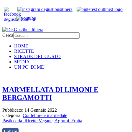
Cerca
HOME
RICETTE
STRADE DEL GUSTO
MEDIA
UN PO' DI ME
MARMELLATA DI LIMONI E
BERGAMOTTI
Pubblicato: 14 Gennaio 2022
Categoria:
Confetture e marmellate
Pasticceria,
Ricette Vegane,
Agrumi,
Frutta
Share
f