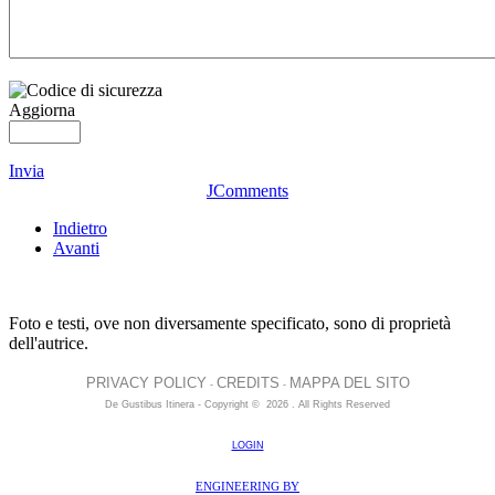
Aggiorna
Invia
JComments
Indietro
Avanti
Foto e testi, ove non diversamente specificato, sono di proprietà
dell'autrice.
PRIVACY POLICY
CREDITS
MAPPA DEL SITO
-
-
De Gustibus Itinera - Copyright
©
2026
.
All Rights Reserved
LOGIN
ENGINEERING BY