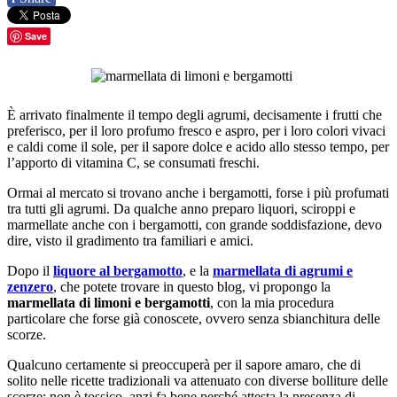
Save
È arrivato finalmente il tempo degli agrumi, decisamente i frutti che
preferisco, per il loro profumo fresco e aspro, per i loro colori vivaci
e caldi come il sole, per il sapore dolce e acido allo stesso tempo, per
l’apporto di vitamina C, se consumati freschi.
Ormai al mercato si trovano anche i bergamotti, forse i più profumati
tra tutti gli agrumi. Da qualche anno preparo liquori, sciroppi e
marmellate anche con i bergamotti, con grande soddisfazione, devo
dire, visto il gradimento tra familiari e amici.
Dopo il
liquore al bergamotto
, e la
marmellata di agrumi e
zenzero
, che potete trovare in questo blog, vi propongo la
marmellata di limoni e bergamotti
, con la mia procedura
particolare che forse già conoscete, ovvero senza sbianchitura delle
scorze.
Qualcuno certamente si preoccuperà per il sapore amaro, che di
solito nelle ricette tradizionali va attenuato con diverse bolliture delle
scorze: non è tossico, anzi fa bene perché attesta la presenza di