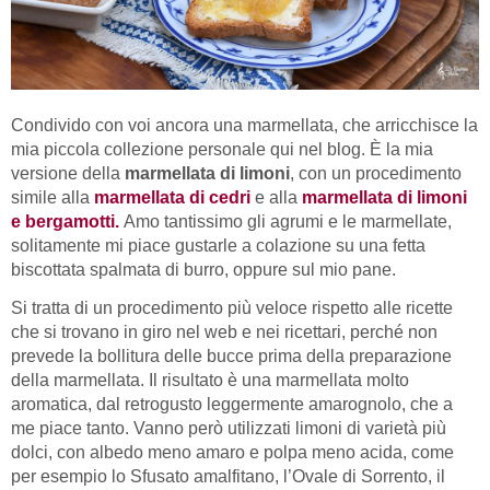
Condivido con voi ancora una marmellata, che arricchisce la
mia piccola collezione personale qui nel blog. È la mia
versione della
marmellata di limoni
, con un procedimento
simile alla
marmellata di cedri
e alla
marmellata di limoni
e bergamotti.
Amo tantissimo gli agrumi e le marmellate,
solitamente mi piace gustarle a colazione su una fetta
biscottata spalmata di burro, oppure sul mio pane.
Si tratta di un procedimento più veloce rispetto alle ricette
che si trovano in giro nel web e nei ricettari, perché non
prevede la bollitura delle bucce prima della preparazione
della marmellata. Il risultato è una marmellata molto
aromatica, dal retrogusto leggermente amarognolo, che a
me piace tanto. Vanno però utilizzati limoni di varietà più
dolci, con albedo meno amaro e polpa meno acida, come
per esempio lo Sfusato amalfitano, l’Ovale di Sorrento, il