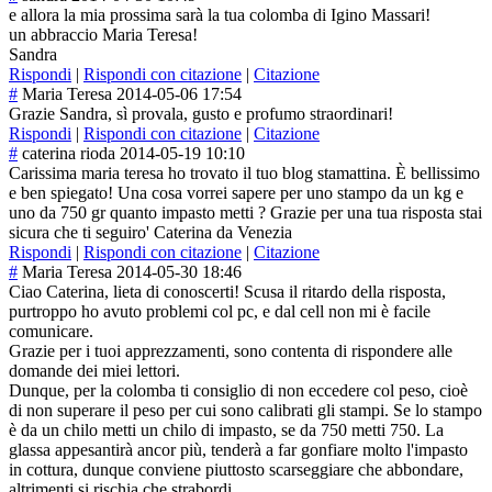
e allora la mia prossima sarà la tua colomba di Igino Massari!
un abbraccio Maria Teresa!
Sandra
Rispondi
|
Rispondi con citazione
|
Citazione
#
Maria Teresa
2014-05-06 17:54
Grazie Sandra, sì provala, gusto e profumo straordinari!
Rispondi
|
Rispondi con citazione
|
Citazione
#
caterina rioda
2014-05-19 10:10
Carissima maria teresa ho trovato il tuo blog stamattina. È bellissimo
e ben spiegato! Una cosa vorrei sapere per uno stampo da un kg e
uno da 750 gr quanto impasto metti ? Grazie per una tua risposta stai
sicura che ti seguiro' Caterina da Venezia
Rispondi
|
Rispondi con citazione
|
Citazione
#
Maria Teresa
2014-05-30 18:46
Ciao Caterina, lieta di conoscerti! Scusa il ritardo della risposta,
purtroppo ho avuto problemi col pc, e dal cell non mi è facile
comunicare.
Grazie per i tuoi apprezzamenti, sono contenta di rispondere alle
domande dei miei lettori.
Dunque, per la colomba ti consiglio di non eccedere col peso, cioè
di non superare il peso per cui sono calibrati gli stampi. Se lo stampo
è da un chilo metti un chilo di impasto, se da 750 metti 750. La
glassa appesantirà ancor più, tenderà a far gonfiare molto l'impasto
in cottura, dunque conviene piuttosto scarseggiare che abbondare,
altrimenti si rischia che strabordi.