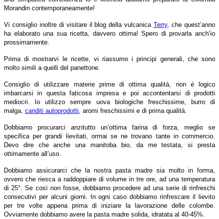
Morandin contemporaneamente!
Vi consiglio inoltre di visitare il blog della vulcanica
Terry
, che quest’anno
ha elaborato una sua ricetta, davvero ottima! Spero di provarla anch’io
prossimamente.
Prima di mostrarvi le ricette, vi riassumo i principi generali, che sono
molto simili a quelli del panettone.
Consiglio di utilizzare materie prime di ottima qualità, non è logico
imbarcarsi in questa faticosa impresa e poi accontentarsi di prodotti
mediocri. Io utilizzo sempre uova biologiche freschissime, burro di
malga,
canditi autoprodotti
, aromi freschissimi e di prima qualità.
Dobbiamo procurarci anzitutto un’ottima farina di forza, meglio se
specifica per grandi lievitati, ormai se ne trovano tante in commercio.
Devo dire che anche una manitoba bio, da me testata, si presta
ottimamente all’uso.
Dobbiamo assicurarci che la nostra pasta madre sia molto in forma,
ovvero che riesca a raddoppiare di volume in tre ore, ad una temperatura
di 25°. Se così non fosse, dobbiamo procedere ad una serie di rinfreschi
consecutivi per alcuni giorni. In ogni caso dobbiamo rinfrescare il lievito
per tre volte appena prima di iniziare la lavorazione delle colombe.
Ovviamente dobbiamo avere la pasta madre solida, idratata al 40-45%.