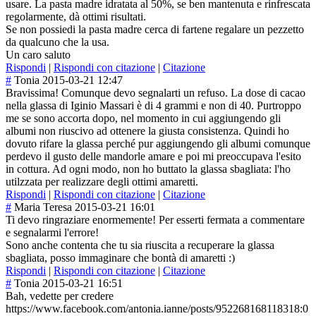
usare. La pasta madre idratata al 50%, se ben mantenuta e rinfrescata
regolarmente, dà ottimi risultati.
Se non possiedi la pasta madre cerca di fartene regalare un pezzetto
da qualcuno che la usa.
Un caro saluto
Rispondi
|
Rispondi con citazione
|
Citazione
#
Tonia
2015-03-21 12:47
Bravissima! Comunque devo segnalarti un refuso. La dose di cacao
nella glassa di Iginio Massari è di 4 grammi e non di 40. Purtroppo
me se sono accorta dopo, nel momento in cui aggiungendo gli
albumi non riuscivo ad ottenere la giusta consistenza. Quindi ho
dovuto rifare la glassa perché pur aggiungendo gli albumi comunque
perdevo il gusto delle mandorle amare e poi mi preoccupava l'esito
in cottura. Ad ogni modo, non ho buttato la glassa sbagliata: l'ho
utilzzata per realizzare degli ottimi amaretti.
Rispondi
|
Rispondi con citazione
|
Citazione
#
Maria Teresa
2015-03-21 16:01
Ti devo ringraziare enormemente! Per esserti fermata a commentare
e segnalarmi l'errore!
Sono anche contenta che tu sia riuscita a recuperare la glassa
sbagliata, posso immaginare che bontà di amaretti :)
Rispondi
|
Rispondi con citazione
|
Citazione
#
Tonia
2015-03-21 16:51
Bah, vedette per credere
https://www.facebook.com/antonia.ianne/posts/952268168118318:0