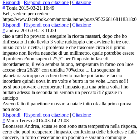
Rispondi
|
Rispondi con citazione
|
Citazione
#
Tonia
2015-03-21 16:49
Beh, vedere per credere...
https://www.facebook.com/antonia.ianne/posts/952268168118318:0
Rispondi
|
Rispondi con citazione
|
Citazione
#
andrea
2016-03-13 11:00
ciao a tutti ho provato a eseguire la ricetta massari, dopo che ho
rinfrescato il mio lievito 3 volte raddoppio che avviene in tre ore,
inizio con la ricetta, il problema e che trascorse circa 8 il primo
impasto non lievita neanche di un millimetro, quale potrebbe essere
il problema?non supero i 25,5° per l'impasto in fase di
incordamento, il velo sembra buono, temperatura in forno con luce
accesa circa 26/28° con umidita 70%circa.....La sequenza in
planetaria:scir
oppo zucchero lievito madre poi farina e faccio
incordare quindi uova in tre volte e burro in tre volte....non so!!!
ps si puo provare a recuperare l impasto gia una prima volta l ho
buttato adesso la seconda mi sembra un peccato?!!? grazie in
anticipo
Avevo fatto il panettone massari a natale tutto ok alla prima prova
non sooo
Rispondi
|
Rispondi con citazione
|
Citazione
#
Maria Teresa
2016-03-14 21:08
Buonasera Andrea, scusa se non sono stata tempestiva nella risposta,
certo che puoi recuperare l'impasto, confeziona delle brioches e falle
cuocere, in forno cresceranno un pochino e saranno comunque