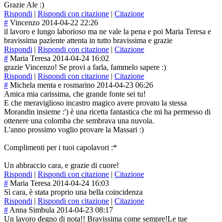
Grazie Ale :)
Rispondi
|
Rispondi con citazione
|
Citazione
#
Vincenzo
2014-04-22 22:26
il lavoro e lungo laborioso ma ne vale la pena e poi Maria Teresa e
bravissima paziente attenta in tutto bravissima e grazie
Rispondi
|
Rispondi con citazione
|
Citazione
#
Maria Teresa
2014-04-24 16:02
grazie Vincenzo! Se provi a farla, fammelo sapere :)
Rispondi
|
Rispondi con citazione
|
Citazione
#
Michela menta e rosmarino
2014-04-23 06:26
Amica mia carissima, che grande fonte sei tu!
E che meraviglioso incastro magico avere provato la stessa
Morandin insieme :') è una ricetta fantastica che mi ha permesso di
ottenere una colomba che sembrava una nuvola.
L'anno prossimo voglio provare la Massari :)
Complimenti per i tuoi capolavori :*
Un abbraccio cara, e grazie di cuore!
Rispondi
|
Rispondi con citazione
|
Citazione
#
Maria Teresa
2014-04-24 16:03
Sì cara, è stata proprio una bella coincidenza
Rispondi
|
Rispondi con citazione
|
Citazione
#
Anna Simbula
2014-04-23 08:17
Un lavoro degno di nota!! Bravissima come sempre!Le tue