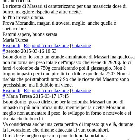
un'altra ricetta.
Le ricette di Massari si caratterizzano per una massiccia dose di
burro, maggiore rispetto alle altre ricette.
Io l'ho trovata ottima.
Prova Morandin, magari ti troverai meglio, anche quella è
spettacolare
Fammi sapere, buona serata
Maria Teresa
Rispondi
|
Rispondi con citazione
|
Citazione
#
zerotto
2015-03-16 18:53
Buongiorno, io sono un grande ammiratore di Massari ma qualcosa
non mi torna nel peso totale del''impasto che viene di 2920g. Io ci
farei 4 colombe da 750g considerando poi il glassaggio. Non è
troppo impasto per i due pirottini da kilo e quello da 750? Non si
rischia che poi strabordi tutto? So che le ricette del Maestro sono
precissisime, ma il dubbio mi viene.
Rispondi
|
Rispondi con citazione
|
Citazione
#
Maria Teresa
2015-03-17 17:45
Buongiorno, posso dirle che per la colomba Massari un po' di
impasto in più non inficia nulla, mentre per la ricetta Morandin
meglio non aumentare il peso, lo sviluppo in forno è notevole e si
rischia che trabocchi.
Va considerata anche una certa perdita di impasto qua e là, durante
la lavorazione, che rimane attaccata ai vari contenitori.
Direi che è meglio ripesare i panetti dopo la pirlatura.