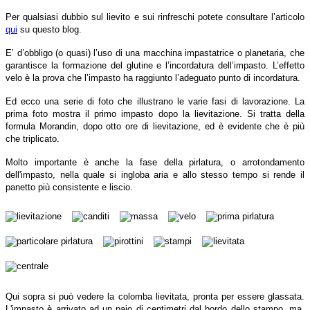
Per qualsiasi dubbio sul lievito e sui rinfreschi potete consultare l’articolo
qui
su questo blog.
E’ d’obbligo (o quasi) l’uso di una macchina impastatrice o planetaria, che
garantisce la formazione del glutine e l’incordatura dell’impasto. L’effetto
velo è la prova che l’impasto ha raggiunto l’adeguato punto di incordatura.
Ed ecco una serie di foto che illustrano le varie fasi di lavorazione. La
prima foto mostra il primo impasto dopo la lievitazione. Si tratta della
formula Morandin, dopo otto ore di lievitazione, ed è evidente che è più
che triplicato.
Molto importante è anche la fase della pirlatura, o arrotondamento
dell'impasto, nella quale si ingloba aria e allo stesso tempo si rende il
panetto più consistente e liscio.
Qui sopra si può vedere la colomba lievitata, pronta per essere glassata.
L'impasto è arrivato ad un paio di centimetri dal bordo dello stampo, ma,