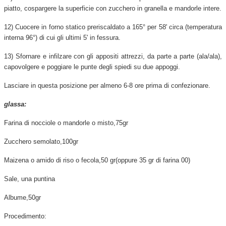
piatto, cospargere la superficie con zucchero in granella e mandorle intere.
12) Cuocere in forno statico preriscaldato a 165° per 58' circa (temperatura
interna 96°) di cui gli ultimi 5' in fessura.
13) Sfornare e infilzare con gli appositi attrezzi, da parte a parte (ala/ala),
capovolgere e poggiare le punte degli spiedi su due appoggi.
Lasciare in questa posizione per almeno 6-8 ore prima di confezionare.
glassa:
Farina di nocciole o mandorle o misto,75gr
Zucchero semolato,100gr
Maizena o amido di riso o fecola,50 gr(oppure 35 gr di farina 00)
Sale, una puntina
Albume,50gr
Procedimento: