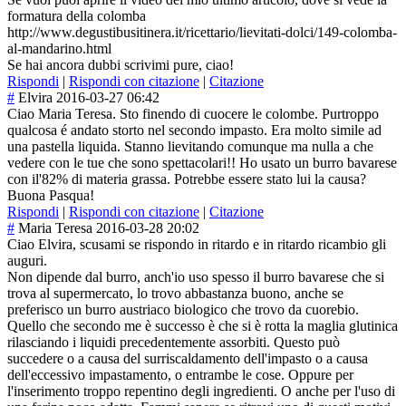
formatura della colomba
http://www.degustibusitinera.it/ricettario/lievitati-dolci/149-colomba-
al-mandarino.html
Se hai ancora dubbi scrivimi pure, ciao!
Rispondi
|
Rispondi con citazione
|
Citazione
#
Elvira
2016-03-27 06:42
Ciao Maria Teresa. Sto finendo di cuocere le colombe. Purtroppo
qualcosa é andato storto nel secondo impasto. Era molto simile ad
una pastella liquida. Stanno lievitando comunque ma nulla a che
vedere con le tue che sono spettacolari!! Ho usato un burro bavarese
con il'82% di materia grassa. Potrebbe essere stato lui la causa?
Buona Pasqua!
Rispondi
|
Rispondi con citazione
|
Citazione
#
Maria Teresa
2016-03-28 20:02
Ciao Elvira, scusami se rispondo in ritardo e in ritardo ricambio gli
auguri.
Non dipende dal burro, anch'io uso spesso il burro bavarese che si
trova al supermercato, lo trovo abbastanza buono, anche se
preferisco un burro austriaco biologico che trovo da cuorebio.
Quello che secondo me è successo è che si è rotta la maglia glutinica
rilasciando i liquidi precedentemente assorbiti. Questo può
succedere o a causa del surriscaldament
o dell'impasto o a causa
dell'eccessivo impastamento, o entrambe le cose. Oppure per
l'inserimento troppo repentino degli ingredienti. O anche per l'uso di