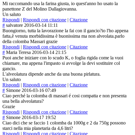
Mi raccomando usa la farina giusta, io quest'anno ho usato la
panettone Z del Molino Dallagiovanna.
Un saluto
Rispondi
|
Rispondi con citazione
|
Citazione
#
salvatore
2016-03-14 11:11
Buongiorno, tutta la lavorazione la fai con il gancio?io l'ho appena
fatta,è venuta morbidissima è buonissima ma non alveolata.parlo
della colomba Massari grazie
Rispondi
|
Rispondi con citazione
|
Citazione
#
Maria Teresa
2016-03-14 21:15
Puoi anche iniziare con lo scudo K, o foglia rigida come la vuoi
chiamare, ma appena l'impasto si avvolge la devi sostituire col
gancio.
L'alveolatura dipende anche da una buona pirlatura.
Un saluto
Rispondi
|
Rispondi con citazione
|
Citazione
#
Simone
2016-03-16 07:49
Ciao perché la colomba di massari é cosi compatta e non presenta
una bella alveolatura?
Grazie
Rispondi
|
Rispondi con citazione
|
Citazione
#
Simone
2016-03-17 19:52
Ciao dici che se faccio 1 colomba da 1000g e 2 da 750g possono
starci nella mia planetaria da 4,6 litri?
Rispondi
|
Rispondi con citazione
|
Citazione