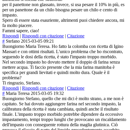
per il panettone non glassato, invece, si usa pesare il 10% in più, es
per un panettone da un chilo bisogna pesare un chilo e cento di
impasto.
Spero di essere stata esauriente, altrimenti puoi chiedere ancora, mi
fa molto piacere.
Fammi sapere, ciao!
Rispondi
|
Rispondi con citazione
|
Citazione
#
Stefano
2015-03-05 09:21
Buongiorno Maria Teresa. Ho fatto la colomba con ricetta di Igino
Massari e con ottimi risultati. L'unico problema che ho riscontrato,
seguendo le dosi della ricetta, è stato l'impasto troppo morbido.
Nel secondo impasto ho dovuto mettere il doppio di farina senza
mettere acqua. Ti faccio presente che la mia farina manitoba è
specifica per grandi lievitati e quindi molto dura. Quale è il
problema?
Ti ringrazio, Stefano.
Rispondi
|
Rispondi con citazione
|
Citazione
#
Maria Teresa
2015-03-05 19:32
Buongiorno Stefano, quello che mi dici è molto strano, a me non è
capitato. Se hai dovuto aggiungere farina nel secondo impasto, la
calibratura della ricetta è stata cambiata, quindi anche il risultato
finale. L'impasto troppo morbido potrebbe dipendere da eccessivo
impastamento, tempi troppo lunghi che provocano un riscaldamento
dell'impasto con conseguente rottura della maglia glutinica. Ciò
provoca il rilascio di parte del liquido precedentemente assorbito.