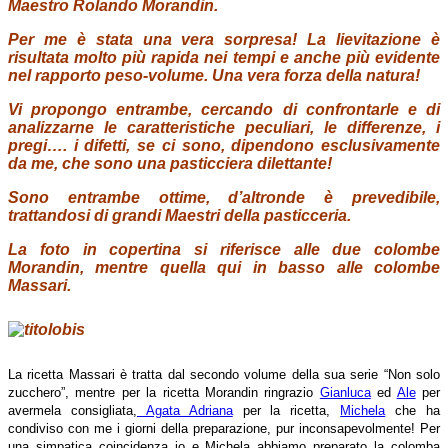
Maestro Rolando Morandin.
Per me è stata una vera sorpresa! La lievitazione è
risultata molto più rapida nei tempi e anche più evidente
nel rapporto peso-volume. Una vera forza della natura!
Vi propongo entrambe, cercando di confrontarle e di
analizzarne le caratteristiche peculiari, le differenze, i
pregi…. i difetti, se ci sono, dipendono esclusivamente
da me, che sono una pasticciera dilettante!
Sono entrambe ottime, d’altronde è prevedibile,
trattandosi di grandi Maestri della pasticceria.
La foto in copertina si riferisce alle due colombe
Morandin, mentre quella qui in basso alle colombe
Massari.
La ricetta Massari è tratta dal secondo volume della sua serie “Non solo
zucchero”, mentre per la ricetta Morandin ringrazio
Gianluca
ed
Ale
per
avermela consigliata,
Agata Adriana
per la ricetta,
Michela
che ha
condiviso con me i giorni della preparazione, pur inconsapevolmente! Per
una simpatica coincidenza io e Michela abbiamo preparato la colomba