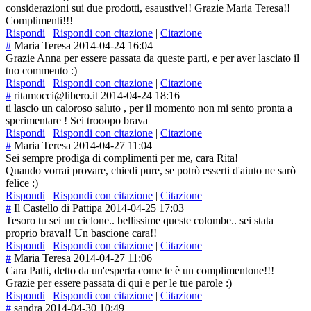
considerazioni sui due prodotti, esaustive!! Grazie Maria Teresa!!
Complimenti!!!
Rispondi
|
Rispondi con citazione
|
Citazione
#
Maria Teresa
2014-04-24 16:04
Grazie Anna per essere passata da queste parti, e per aver lasciato il
tuo commento :)
Rispondi
|
Rispondi con citazione
|
Citazione
#
ritamocci@libero.it
2014-04-24 18:16
ti lascio un caloroso saluto , per il momento non mi sento pronta a
sperimentare ! Sei trooopo brava
Rispondi
|
Rispondi con citazione
|
Citazione
#
Maria Teresa
2014-04-27 11:04
Sei sempre prodiga di complimenti per me, cara Rita!
Quando vorrai provare, chiedi pure, se potrò esserti d'aiuto ne sarò
felice :)
Rispondi
|
Rispondi con citazione
|
Citazione
#
Il Castello di Pattipa
2014-04-25 17:03
Tesoro tu sei un ciclone.. bellissime queste colombe.. sei stata
proprio brava!! Un bascione cara!!
Rispondi
|
Rispondi con citazione
|
Citazione
#
Maria Teresa
2014-04-27 11:06
Cara Patti, detto da un'esperta come te è un complimentone!!
!
Grazie per essere passata di qui e per le tue parole :)
Rispondi
|
Rispondi con citazione
|
Citazione
#
sandra
2014-04-30 10:49