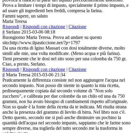
Prova a limitare i tempi di impasto, specialmente il primo impasto, e
ad usare gli ingredienti ben freddi, compresa la farina.
Fammi sapere, un saluto
Maria Teresa
Rispondi
|
Rispondi con citazione
|
Citazione
#
Stefano
2015-03-06 08:18
Buongiorno Maria Teresa. Prova ad andare su questo
sito:http://www.ilpasticcione.net/?p=1797
Da una ricetta di Igino Massari con dosi totalmente diverse, molto
simili alle mie, una volta modificate. (Meno acqua e più farina).
Tieni presente che le dosi nel sito sono per una colomba da 750 gr.
Ciao, a presto, Stefano.
Rispondi
|
Rispondi con citazione
|
Citazione
#
Maria Teresa
2015-03-06 21:34
Praticamente la differenza consiste nel non aggiungere l'acqua nel
secondo impasto. Non posso dir niente in quanto la mia ricetta,
pedissequamente copiata dal secondo volume di "Non solo
zucchero", e calibrata per due colombe da un chilo ed una da 750
grammi, non ha avuto bisogno di cambiamenti rispetto all'originale.
Non so quale è la fonte della ricetta da te indicata. Mi risulta strana
anche la presenza del grammo di lievito di birra. Nel libro non c'è.
Detto questo, secondo me si può anche diminuire un pochino la
quantità dell'acqua nel secondo impasto, sappiamo che le farine sono
sempre diverse, ma toglierla del tutto secondo me la trasforma in