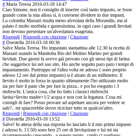
#
Maria Teresa
2016-03-18 14:47
Ciao Simone, non ti consiglio di inserire così tanto impasto, se fosse
grande come la mia allora sì, ti conviene dividere in due impasti.
La colomba Massari risulta meno alveolata della Morandin, ma al
palato è molto morbida e gustosissima. in ogni caso i grandi lievitati
non devono presentare un'alveolatura esagerata.
Rispondi
|
Rispondi con citazione
|
Citazione
#
Dorotella
2016-03-18 00:36
Salve Maria Teresa. Ho impastato stamattina alle 12.30 la ricetta di
Massari usando la Manitoba Bio del Molino Marino per grandi
lievitati. Due giorni fa avevo già provato con gli stessi tipi di farina
che suggerisce lui nel suo sito. Ho anche seguito paro paro i tempi di
impastamento. Purtroppo né l'altra volta ne adesso ( sono proprio
adesso 12 ore dal primo impasto) si è alzato di un millimetro. Il
lievito è molto in forza in quanto ultimamente l'ho utilizzato molto
sia per fare il pane che per fare la pizza.. e poi ho eseguito i 3
rinfreschi. L'unica cosa, che ho fatto i classici rinfreschi
farina=lievito madre+1/2 acqua e non con la legatura. Cosa mi
consigli di fare? Posso provare ad aspettare ancora per vedere se
sale?.. mi spiacerebbe dover riciclare tutto in qualcos'altro.
Rispondi
|
Rispondi con citazione
|
Citazione
#
Dorotella
2016-03-18 13:52
Salve! In attesa della sua risposta ho lasciato li il mio primo impasto
( adesso h. 13.50) sono ben 25 ore di lievitazione e lui mi sta
ricompensando crescendo.. a questo punto.. credo ci vogliano