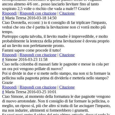
ancora almeno 4/6 ore.. posso lasciarlo lievitare fino al tanto
sospirato 2,5 volte o rischio che vada a male?? Grazie!
Rispondi
|
Rispondi con citazione
|
Citazione
#
Maria Teresa
2016-03-18 14:50
Ciao Dorotella, eccomi :) io ti consiglio di far triplicare l'impasto,
vedrai che ora che è partita la lievitazione non ci vorrà molto più
tempo.
Purtroppo capita talvolta, il lievito madre è imprevedibile, e molto
probabilmente la lentezza della prima lievitazione è dovuta proprio
ad un lievito non perfettamente pronto.
Fammi sapere come procede il tutto!
Rispondi
|
Rispondi con citazione
|
Citazione
#
Simone
2016-03-23 11:58
Ciao nella colomba di massari fatte le pagnotte e messe in cola per
un ora poi vengono prillate di nuovo?
Poi si divide in due e si mette nello stampo, ma non si fa formare la
pellicina sulla pagnotta prima di dividerla e metterla nello stampo?
Grazie
Rispondi
|
Rispondi con citazione
|
Citazione
#
Maria Teresa
2016-03-25 10:01
Ciao Simone, al momento della formatura le due pagnotte vengono
di nuovo arrotondate. Non ti consiglio di far formare la pellicina, o
meglio, un riposo sì, più che altro si tratta di far asciugare l'impasto,
ma non indurire, altrimenti si formerebbero i grumetti.
Se vuoi puoi aprire il video del mio ultimo articolo, dove si vede la