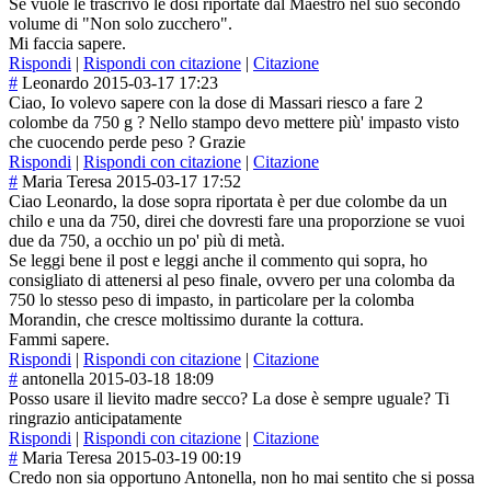
Se vuole le trascrivo le dosi riportate dal Maestro nel suo secondo
volume di "Non solo zucchero".
Mi faccia sapere.
Rispondi
|
Rispondi con citazione
|
Citazione
#
Leonardo
2015-03-17 17:23
Ciao, Io volevo sapere con la dose di Massari riesco a fare 2
colombe da 750 g ? Nello stampo devo mettere più' impasto visto
che cuocendo perde peso ? Grazie
Rispondi
|
Rispondi con citazione
|
Citazione
#
Maria Teresa
2015-03-17 17:52
Ciao Leonardo, la dose sopra riportata è per due colombe da un
chilo e una da 750, direi che dovresti fare una proporzione se vuoi
due da 750, a occhio un po' più di metà.
Se leggi bene il post e leggi anche il commento qui sopra, ho
consigliato di attenersi al peso finale, ovvero per una colomba da
750 lo stesso peso di impasto, in particolare per la colomba
Morandin, che cresce moltissimo durante la cottura.
Fammi sapere.
Rispondi
|
Rispondi con citazione
|
Citazione
#
antonella
2015-03-18 18:09
Posso usare il lievito madre secco? La dose è sempre uguale? Ti
ringrazio anticipatamente
Rispondi
|
Rispondi con citazione
|
Citazione
#
Maria Teresa
2015-03-19 00:19
Credo non sia opportuno Antonella, non ho mai sentito che si possa