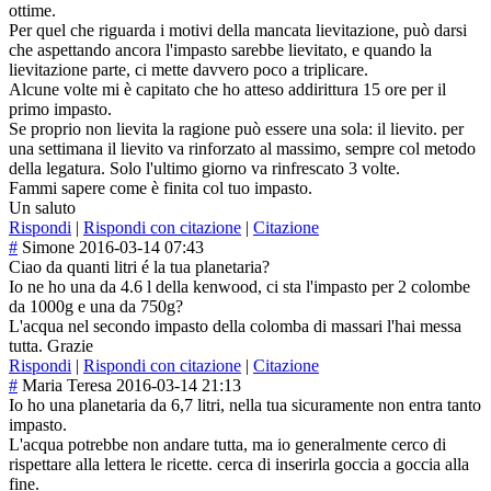
ottime.
Per quel che riguarda i motivi della mancata lievitazione, può darsi
che aspettando ancora l'impasto sarebbe lievitato, e quando la
lievitazione parte, ci mette davvero poco a triplicare.
Alcune volte mi è capitato che ho atteso addirittura 15 ore per il
primo impasto.
Se proprio non lievita la ragione può essere una sola: il lievito. per
una settimana il lievito va rinforzato al massimo, sempre col metodo
della legatura. Solo l'ultimo giorno va rinfrescato 3 volte.
Fammi sapere come è finita col tuo impasto.
Un saluto
Rispondi
|
Rispondi con citazione
|
Citazione
#
Simone
2016-03-14 07:43
Ciao da quanti litri é la tua planetaria?
Io ne ho una da 4.6 l della kenwood, ci sta l'impasto per 2 colombe
da 1000g e una da 750g?
L'acqua nel secondo impasto della colomba di massari l'hai messa
tutta. Grazie
Rispondi
|
Rispondi con citazione
|
Citazione
#
Maria Teresa
2016-03-14 21:13
Io ho una planetaria da 6,7 litri, nella tua sicuramente non entra tanto
impasto.
L'acqua potrebbe non andare tutta, ma io generalmente cerco di
rispettare alla lettera le ricette. cerca di inserirla goccia a goccia alla
fine.