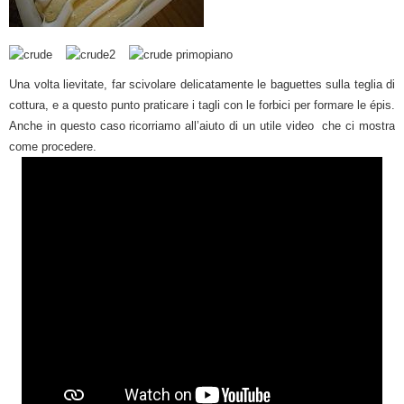
Una volta lievitate, far scivolare delicatamente le baguettes sulla teglia di
cottura, e a questo punto praticare i tagli con le forbici per formare le épis.
Anche in questo caso ricorriamo all’aiuto di un utile video che ci mostra
come procedere.