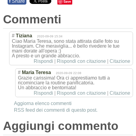
Share
f
Save
Commenti
#
Tiziana
2020-09-09 15:34
Ciao Maria Teresa, sono stata attirata dalle foto su
Instagram. Che meraviglia... è bello rivedere le tue
mani dorate all'opera :)
A presto e un grande abbraccio.
Rispondi
|
Rispondi con citazione
|
Citazione
#
Maria Teresa
2020-09-09 22:08
Grazie carissima! Ora ci apprestiamo tutti a
ricominciare la routine panificatoria.
Un abbraccio e bentornata!
Rispondi
|
Rispondi con citazione
|
Citazione
Aggiorna elenco commenti
RSS feed dei commenti di questo post.
Aggiungi commento