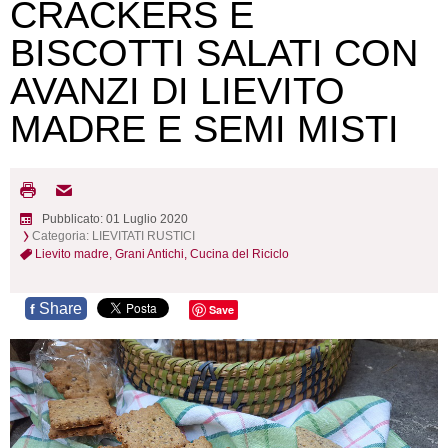
CRACKERS E
BISCOTTI SALATI CON
AVANZI DI LIEVITO
MADRE E SEMI MISTI
Pubblicato: 01 Luglio 2020
Categoria:
LIEVITATI RUSTICI
Lievito madre,
Grani Antichi,
Cucina del Riciclo
Share
f
Save