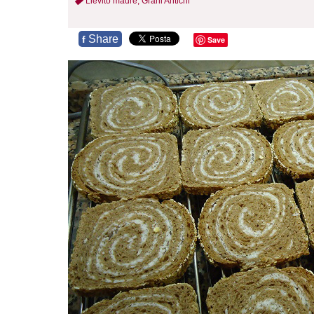
Lievito madre,
Grani Antichi
Share
f
Save