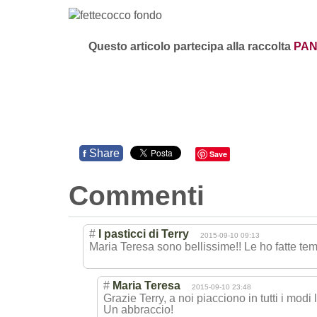
Questo articolo partecipa alla raccolta
PAN
Share
f
Save
Commenti
#
I pasticci di Terry
2015-09-10 09:13
Maria Teresa sono bellissime!! Le ho fatte te
#
Maria Teresa
2015-09-10 23:48
Grazie Terry, a noi piacciono in tutti i modi
Un abbraccio!