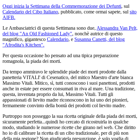
Oggi inizia la Settimana della Commemorazione dei Defunti
, sul
Calendario del Cibo Italiano
, pubblicato, come ormai sapete, sul
sito
AIFB.
Le Ambasciatrici di questa Settimana sono due,
Alessandra Van Pelt,
del blog "An Old Fashioned Lady"
, nonchè autrice di questo
magnifico, gigantesco
Calendario
, e
Susanna Canetti, del blog
"Afrodita's Kitchen".
Per questa occasione ho pensato ad una tipica preparazione
romagnola, la piada dei morti.
Da tempo ammiravo le splendide piade dei morti prodotte dalla
panetteria VITALI' di Cesenatico, del mitico Maestro d'arte bianca
Massimo Vitali. Mitico, sì, tutti conoscono i suoi panettoni, prodotti
anche in estate per essere consumati in riva al mare. Una tradizione,
questa, inventata proprio da lui, Massimo Vitali. Tutti gli
appassionati di lievito madre riconoscono in lui uno dei pionieri,
fermamente convinto della bontà dei prodotti col lievito madre.
Purtroppo non posseggo la sua ricetta originale della piada dei morti,
sicuramente perfetta...quindi ho cercato di ricostruirla in qualche
modo, studiando le numerose ricette che girano nel web. Che diritto
ho io di calibrare la ricetta di un cibo tradizionale, per di più non
della mia regione? Non giudicatela presunzione, è solo voglia di