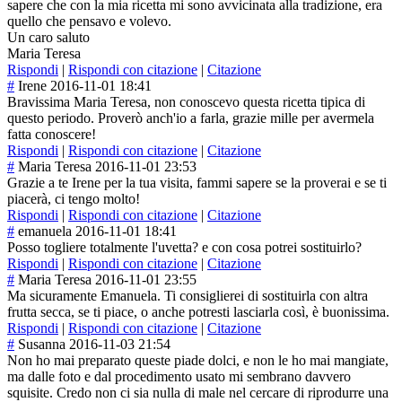
sapere che con la mia ricetta mi sono avvicinata alla tradizione, era
quello che pensavo e volevo.
Un caro saluto
Maria Teresa
Rispondi
|
Rispondi con citazione
|
Citazione
#
Irene
2016-11-01 18:41
Bravissima Maria Teresa, non conoscevo questa ricetta tipica di
questo periodo. Proverò anch'io a farla, grazie mille per avermela
fatta conoscere!
Rispondi
|
Rispondi con citazione
|
Citazione
#
Maria Teresa
2016-11-01 23:53
Grazie a te Irene per la tua visita, fammi sapere se la proverai e se ti
piacerà, ci tengo molto!
Rispondi
|
Rispondi con citazione
|
Citazione
#
emanuela
2016-11-01 18:41
Posso togliere totalmente l'uvetta? e con cosa potrei sostituirlo?
Rispondi
|
Rispondi con citazione
|
Citazione
#
Maria Teresa
2016-11-01 23:55
Ma sicuramente Emanuela. Ti consiglierei di sostituirla con altra
frutta secca, se ti piace, o anche potresti lasciarla così, è buonissima.
Rispondi
|
Rispondi con citazione
|
Citazione
#
Susanna
2016-11-03 21:54
Non ho mai preparato queste piade dolci, e non le ho mai mangiate,
ma dalle foto e dal procedimento usato mi sembrano davvero
squisite. Credo non ci sia nulla di male nel cercare di riprodurre una