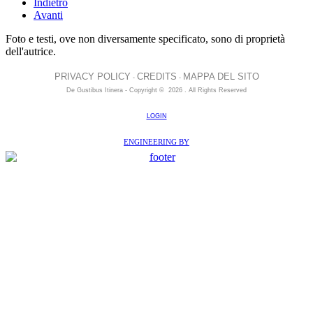
Indietro
Avanti
Foto e testi, ove non diversamente specificato, sono di proprietà
dell'autrice.
PRIVACY POLICY
CREDITS
MAPPA DEL SITO
-
-
De Gustibus Itinera - Copyright
©
2026
.
All Rights Reserved
LOGIN
ENGINEERING BY