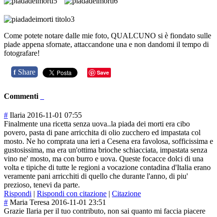
Come potete notare dalle mie foto, QUALCUNO si è fiondato sulle
piade appena sfornate, attaccandone una e non dandomi il tempo di
fotografare!
Share
f
Save
Commenti
#
Ilaria
2016-11-01 07:55
Finalmente una ricetta senza uova..la piada dei morti era cibo
povero, pasta di pane arricchita di olio zucchero ed impastata col
mosto. Ne ho comprata una ieri a Cesena era favolosa, sofficissima e
gustosissima, ma era un'ottima brioche schiacciata, impastata senza
vino ne' mosto, ma con burro e uova. Queste focacce dolci di una
volta e tipiche di tutte le regioni a vocazione contadina d'Italia erano
veramente pani arricchiti di quello che durante l'anno, di piu'
prezioso, tenevi da parte.
Rispondi
|
Rispondi con citazione
|
Citazione
#
Maria Teresa
2016-11-01 23:51
Grazie Ilaria per il tuo contributo, non sai quanto mi faccia piacere