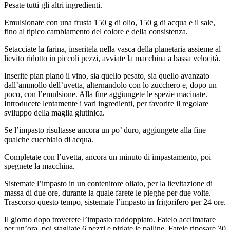
Pesate tutti gli altri ingredienti.
Emulsionate con una frusta 150 g di olio, 150 g di acqua e il sale,
fino al tipico cambiamento del colore e della consistenza.
Setacciate la farina, inseritela nella vasca della planetaria assieme al
lievito ridotto in piccoli pezzi, avviate la macchina a bassa velocità.
Inserite pian piano il vino, sia quello pesato, sia quello avanzato
dall’ammollo dell’uvetta, alternandolo con lo zucchero e, dopo un
poco, con l’emulsione. Alla fine aggiungete le spezie macinate.
Introducete lentamente i vari ingredienti, per favorire il regolare
sviluppo della maglia glutinica.
Se l’impasto risultasse ancora un po’ duro, aggiungete alla fine
qualche cucchiaio di acqua.
Completate con l’uvetta, ancora un minuto di impastamento, poi
spegnete la macchina.
Sistemate l’impasto in un contenitore oliato, per la lievitazione di
massa di due ore, durante la quale farete le pieghe per due volte.
Trascorso questo tempo, sistemate l’impasto in frigorifero per 24 ore.
Il giorno dopo troverete l’impasto raddoppiato. Fatelo acclimatare
per un’ora, poi stagliate 6 pezzi e pirlate le palline. Fatele riposare 30