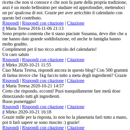
ricetta che non si conosce e che non fa parte della propria tradizione,
anzi è un modo bellissimo per studiare ed approfondire, mettendoci
un po' qualcosa di noi. Grazie per aver arricchito il calendario con
questo bel contributo.
Rispondi
|
Rispondi con citazione
|
Citazione
#
Maria Teresa
2016-11-06 21:13
Sono proprio contenta che ti siano piaciute Susanna, devo dire che a
me hanno dato grande soddisfazione, ed anche in famiglia hanno
molto gradito.
Complimenti per il tuo ricco articolo del calendario!
Un caro saluto
Rispondi
|
Rispondi con citazione
|
Citazione
#
Mirko
2020-10-21 11:55
Ciao Maria Teresa, rispondi ancora in questo blog? Con 500 grammi
di farina invece che 1kg faccio tutto a meta degli ingredienti? Grazie
Rispondi
|
Rispondi con citazione
|
Citazione
#
Maria Teresa
2020-10-21 14:57
Certo che rispondo, eccomi! Puoi tranquillamente fare metà dose
dimezzando tutti gli ingredienti.
Buon pomeriggio!
Rispondi
|
Rispondi con citazione
|
Citazione
#
Mirko
2020-10-21 16:18
Grazie mille per la risposta, io non ho la planetaria farò tutto a mano,
poi ti farò sapere se sono riuscito :) grazie!
Rispondi
|
Rispondi con citazione
|
Citazione