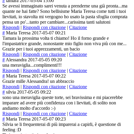
#
tamara
2017-05-04 15:00
Se avessi immaginato sarei venuta a prenderne una già pronta...ma
quante ne hai fatte? Sono bellisisme Maria Teresa come tutti i tuoi
lievitati, io stavolta mi vergogno ho usato la pasta sfoglia comprata
pensa un po'...tanto per cambiare...cari
ssima tanti salutoni
Rispondi
|
Rispondi con citazione
|
Citazione
#
Maria Teresa
2017-05-07 00:21
Tamara la prossima volta ti chiamo! Ho il forno grande e
l'impastatrice grande, nonostante mio figlio non viva più con me...
Grazie per i tuoi apprezzamenti, un bacio
Rispondi
|
Rispondi con citazione
|
Citazione
#
Alessandra
2017-05-05 09:20
una meraviglia...co
mplimenti!!!
Rispondi
|
Rispondi con citazione
|
Citazione
#
Maria Teresa
2017-05-07 00:22
Grazie mille Alessandra! un abbraccio
Rispondi
|
Rispondi con citazione
|
Citazione
#
silvia
2017-05-05 09:22
sono una meraviglia queste torte, sei bravissima e mi piacerebbe
imparare ad avere più confidenza con i lievitati, di solito non
andiamo molto d'accordo :-)
Rispondi
|
Rispondi con citazione
|
Citazione
#
Maria Teresa
2017-05-07 00:23
Silvia se li frequenterai di più imparerai a capirli, è questione di
feeling :D