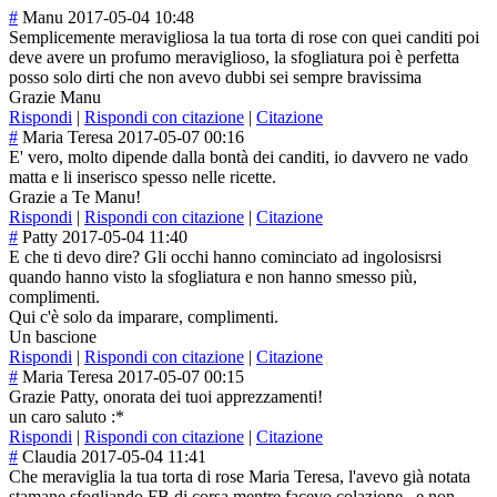
#
Manu
2017-05-04 10:48
Semplicemente meravigliosa la tua torta di rose con quei canditi poi
deve avere un profumo meraviglioso, la sfogliatura poi è perfetta
posso solo dirti che non avevo dubbi sei sempre bravissima
Grazie Manu
Rispondi
|
Rispondi con citazione
|
Citazione
#
Maria Teresa
2017-05-07 00:16
E' vero, molto dipende dalla bontà dei canditi, io davvero ne vado
matta e li inserisco spesso nelle ricette.
Grazie a Te Manu!
Rispondi
|
Rispondi con citazione
|
Citazione
#
Patty
2017-05-04 11:40
E che ti devo dire? Gli occhi hanno cominciato ad ingolosisrsi
quando hanno visto la sfogliatura e non hanno smesso più,
complimenti.
Qui c'è solo da imparare, complimenti.
Un bascione
Rispondi
|
Rispondi con citazione
|
Citazione
#
Maria Teresa
2017-05-07 00:15
Grazie Patty, onorata dei tuoi apprezzamenti!
un caro saluto :*
Rispondi
|
Rispondi con citazione
|
Citazione
#
Claudia
2017-05-04 11:41
Che meraviglia la tua torta di rose Maria Teresa, l'avevo già notata
stamane sfogliando FB di corsa mentre facevo colazione...e non