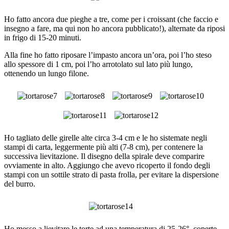
Ho fatto ancora due pieghe a tre, come per i croissant (che faccio e
insegno a fare, ma qui non ho ancora pubblicato!), alternate da riposi
in frigo di 15-20 minuti.
Alla fine ho fatto riposare l’impasto ancora un’ora, poi l’ho steso
allo spessore di 1 cm, poi l’ho arrotolato sul lato più lungo,
ottenendo un lungo filone.
Ho tagliato delle girelle alte circa 3-4 cm e le ho sistemate negli
stampi di carta, leggermente più alti (7-8 cm), per contenere la
successiva lievitazione. Il disegno della spirale deve comparire
ovviamente in alto. Aggiungo che avevo ricoperto il fondo degli
stampi con un sottile strato di pasta frolla, per evitare la dispersione
del burro.
Ho messo a lievitare le torte ad una temperatura di 25-26°, coperte,