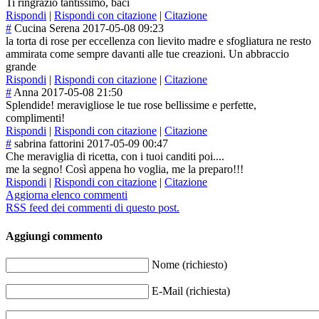
Ti ringrazio tantissimo, baci
Rispondi
|
Rispondi con citazione
|
Citazione
#
Cucina Serena
2017-05-08 09:23
la torta di rose per eccellenza con lievito madre e sfogliatura ne resto
ammirata come sempre davanti alle tue creazioni. Un abbraccio
grande
Rispondi
|
Rispondi con citazione
|
Citazione
#
Anna
2017-05-08 21:50
Splendide! meravigliose le tue rose bellissime e perfette,
complimenti!
Rispondi
|
Rispondi con citazione
|
Citazione
#
sabrina fattorini
2017-05-09 00:47
Che meraviglia di ricetta, con i tuoi canditi poi....
me la segno! Così appena ho voglia, me la preparo!!!
Rispondi
|
Rispondi con citazione
|
Citazione
Aggiorna elenco commenti
RSS feed dei commenti di questo post.
Aggiungi commento
Nome (richiesto)
E-Mail (richiesta)