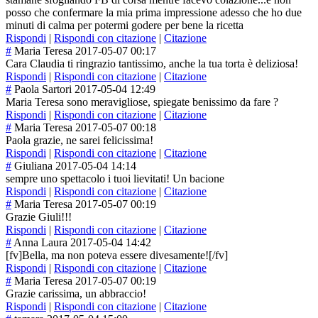
posso che confermare la mia prima impressione adesso che ho due
minuti di calma per potermi godere per bene la ricetta
Rispondi
|
Rispondi con citazione
|
Citazione
#
Maria Teresa
2017-05-07 00:17
Cara Claudia ti ringrazio tantissimo, anche la tua torta è deliziosa!
Rispondi
|
Rispondi con citazione
|
Citazione
#
Paola Sartori
2017-05-04 12:49
Maria Teresa sono meravigliose, spiegate benissimo da fare ?
Rispondi
|
Rispondi con citazione
|
Citazione
#
Maria Teresa
2017-05-07 00:18
Paola grazie, ne sarei felicissima!
Rispondi
|
Rispondi con citazione
|
Citazione
#
Giuliana
2017-05-04 14:14
sempre uno spettacolo i tuoi lievitati! Un bacione
Rispondi
|
Rispondi con citazione
|
Citazione
#
Maria Teresa
2017-05-07 00:19
Grazie Giuli!!!
Rispondi
|
Rispondi con citazione
|
Citazione
#
Anna Laura
2017-05-04 14:42
[fv]Bella, ma non poteva essere divesamente![/f
v]
Rispondi
|
Rispondi con citazione
|
Citazione
#
Maria Teresa
2017-05-07 00:19
Grazie carissima, un abbraccio!
Rispondi
|
Rispondi con citazione
|
Citazione