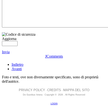
Aggiorna
Invia
JComments
Indietro
Avanti
Foto e testi, ove non diversamente specificato, sono di proprietà
dell'autrice.
PRIVACY POLICY
CREDITS
MAPPA DEL SITO
-
-
De Gustibus Itinera - Copyright
©
2026
.
All Rights Reserved
LOGIN