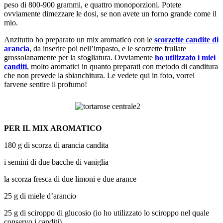
peso di 800-900 grammi, e quattro monoporzioni. Potete
ovviamente dimezzare le dosi, se non avete un forno grande come il
mio.
Anzitutto ho preparato un mix aromatico con le
scorzette candite di
arancia
, da inserire poi nell’impasto, e le scorzette frullate
grossolanamente per la sfogliatura. Ovviamente
ho utilizzato i miei
canditi
, molto aromatici in quanto preparati con metodo di canditura
che non prevede la sbianchitura. Le vedete qui in foto, vorrei
farvene sentire il profumo!
PER IL MIX AROMATICO
180 g di scorza di arancia candita
i semini di due bacche di vaniglia
la scorza fresca di due limoni e due arance
25 g di miele d’arancio
25 g di sciroppo di glucosio (io ho utilizzato lo sciroppo nel quale
conservo i canditi)