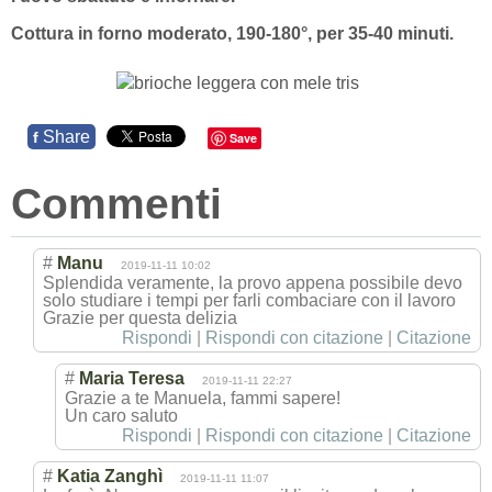
Cottura in forno moderato, 190-180°, per 35-40 minuti.
Share
f
Save
Commenti
#
Manu
2019-11-11 10:02
Splendida veramente, la provo appena possibile devo
solo studiare i tempi per farli combaciare con il lavoro
Grazie per questa delizia
Rispondi
|
Rispondi con citazione
|
Citazione
#
Maria Teresa
2019-11-11 22:27
Grazie a te Manuela, fammi sapere!
Un caro saluto
Rispondi
|
Rispondi con citazione
|
Citazione
#
Katia Zanghì
2019-11-11 11:07