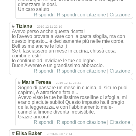
dimezzare le dosi.
Un caro saluto
Rispondi
|
Rispondi con citazione
|
Citazione
#
Tiziana
2019-12-11 22:19
Avevo perso anche questa ricetta!
Io l'avevo provata a vare con la pasta sfoglia, ma con
questo impasto... è decisamente più nelle mie corde.
Bellissime anche le foto :)
Se ti lasciassero un mese in cucina, chissà cosa
combineresti!
Io continuo ad invidiare le tue colleghe.
Buon Avvento e un grandissimo abbraccio.
Rispondi
|
Rispondi con citazione
|
Citazione
#
Maria Teresa
2019-12-11 23:31
Sogno di passare un mese in cucina, di sicuro puoi
capirmi, è attrazione fatale...
Avevo visto le tue bellissime roselline di sfoglia, mi
erano piaciute subito! Questo impasto ha il pregio
della leggerezza, e con l'abbinamento mele-
cannella limone diventa irresistibile.
Grazie ancora!
Rispondi
|
Rispondi con citazione
|
Citazione
#
Elisa Baker
2023-09-20 12:14