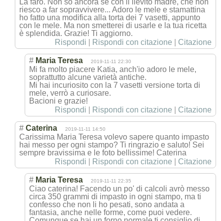
La farò. Non so ancora se con il lievito madre, che non
riesco a far sopravvivere... Adoro le mele e stamattina
ho fatto una modifica alla torta dei 7 vasetti, appunto
con le mele. Ma non smetterei di usarle e la tua ricetta
è splendida. Grazie! Ti aggiorno.
Rispondi
|
Rispondi con citazione
|
Citazione
#
Maria Teresa
2019-11-11 22:30
Mi fa molto piacere Katia, anch'io adoro le mele,
soprattutto alcune varietà antiche.
Mi hai incuriosito con la 7 vasetti versione torta di
mele, verrò a curiosare.
Bacioni e grazie!
Rispondi
|
Rispondi con citazione
|
Citazione
#
Caterina
2019-11-11 14:50
Carissima Maria Teresa volevo sapere quanto impasto
hai messo per ogni stampo? Ti ringrazio e saluto! Sei
sempre bravissima e le foto bellissime! Caterina
Rispondi
|
Rispondi con citazione
|
Citazione
#
Maria Teresa
2019-11-11 22:35
Ciao caterina! Facendo un po' di calcoli avrò messo
circa 350 grammi di impasto in ogni stampo, ma ti
confesso che non li ho pesati, sono andata a
fantasia, anche nelle forme, come puoi vedere.
Comunque se hai un forno normale ti consiglio di