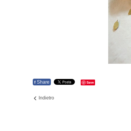
Share
f
Save
Indietro