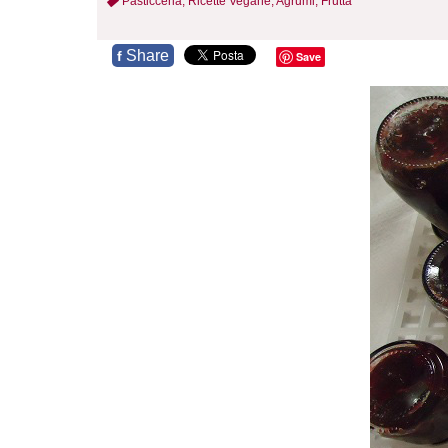
Pasticceria,
Ricette Vegane,
Agrumi,
Frutta
Share
f
Save