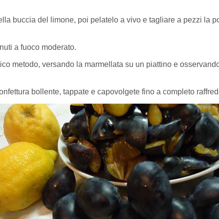
ella buccia del limone, poi pelatelo a vivo e tagliare a pezzi la 
inuti a fuoco moderato.
assico metodo, versando la marmellata su un piattino e osservand
a confettura bollente, tappate e capovolgete fino a completo raffr