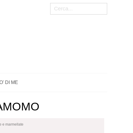
Cerca
O' DI ME
DAMOMO
e e marmellate