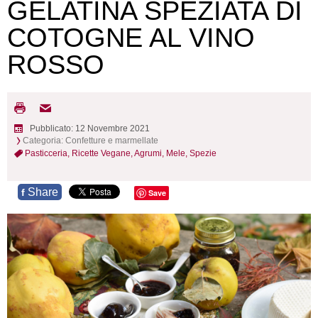
GELATINA SPEZIATA DI
COTOGNE AL VINO
ROSSO
Pubblicato: 12 Novembre 2021
Categoria:
Confetture e marmellate
Pasticceria,
Ricette Vegane,
Agrumi,
Mele,
Spezie
Share
f
Save