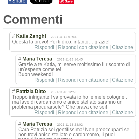
Share
f
Save
Commenti
#
Katia Zanghì
2021-11-12 07:44
Questa la provo! Poi ti dico, intanto… grazie!
Rispondi
|
Rispondi con citazione
|
Citazione
#
Maria Teresa
2021-11-12 16:45
Grazie a te Katia, mi serve moltissimo il riscontro di
un'esperta come te!
Buon weekend!
Rispondi
|
Rispondi con citazione
|
Citazione
#
Patrizia Ditto
2021-11-13 12:50
Troppo intrigante!! va provata io ho le mele cotogne ,
ma fave di cardamomo e anice stellato saranno un
problema procurarsele? Che brava che sei!
Rispondi
|
Rispondi con citazione
|
Citazione
#
Maria Teresa
2021-11-13 23:02
Cara Patrizia sei gentilissima! Non preoccuparti se
non trovi anice stellato e cardamomo, li puoi