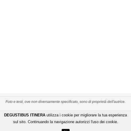
Foto e testi, ove non diversamente specificato, sono di proprietà dell'autrice.
PRIVACY POLICY
CREDITS
MAPPA DEL SITO
DEGUSTIBUS ITINERA
utilizza i cookie per migliorare la tua esperienza
-
-
De Gustibus Itinera - Copyright
©
2026
.
All Rights Reserved
sul sito. Continuando la navigazione autorizzi l'uso dei cookie.
LOGIN