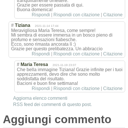
tranquillamente omettere.
Grazie per essere passata di qui.
Buona domenica!
Rispondi
|
Rispondi con citazione
|
Citazione
#
Tiziana
2021-11-14 17:44
Meravigliosa Maria Teresa, come sempre!
Mi sembra di essere immersa in un bosco pieno di
profumo e sensazioni fiabesche.
Ecco, sono rimasta ancorata lì :)
Grazie per questo prelibatezza. Un abbraccio
Rispondi
|
Rispondi con citazione
|
Citazione
#
Maria Teresa
2021-11-19 23:07
Che bella immagine Tiziana! Grazie infinite per i tuoi
apprezzamenti, devo dire che sono molto
soddisfatta del risultato.
Bacioni e buon fine settimana!
Rispondi
|
Rispondi con citazione
|
Citazione
Aggiorna elenco commenti
RSS feed dei commenti di questo post.
Aggiungi commento