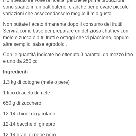
Ho ripetuto tre volte la ricetta, perché le prime produzioni
sono sparite in un battibaleno, e anche per provare piccole
variazioni che assecondassero meglio il mio gusto.
Non buttate l’aceto rimanente dopo il consumo dei frutti!
Servirà come base per preparare un delizioso chutney con
mele o zucca o altri frutti e ortaggi che vi piacciono, oppure
altre semplici salse agrodolci.
Con le quantità indicate ho ottenuto 3 barattoli da mezzo litro
e uno da 250 cc.
Ingredienti
1.3 kg di cotogne (mele o pere)
1 litro di aceto di mele
650 g di zucchero
12-14 chiodi di garofano
12-14 bacche di ginepro
12-14 grani di pepe nero