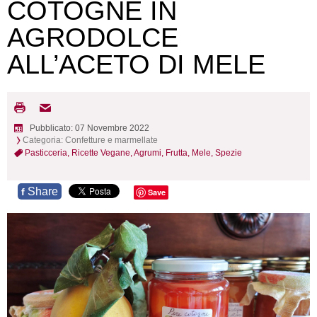
COTOGNE IN
AGRODOLCE
ALL’ACETO DI MELE
Pubblicato: 07 Novembre 2022
Categoria:
Confetture e marmellate
Pasticceria,
Ricette Vegane,
Agrumi,
Frutta,
Mele,
Spezie
Share
f
Save