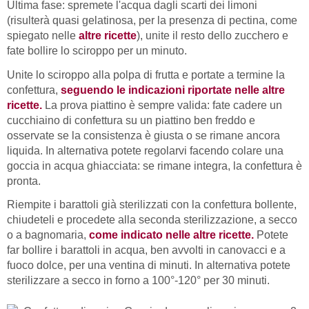
Ultima fase: spremete l'acqua dagli scarti dei limoni
(risulterà quasi gelatinosa, per la presenza di pectina, come
spiegato nelle
altre ricette
), unite il resto dello zucchero e
fate bollire lo sciroppo per un minuto.
Unite lo sciroppo alla polpa di frutta e portate a termine la
confettura,
seguendo le indicazioni riportate nelle altre
ricette.
La prova piattino è sempre valida: fate cadere un
cucchiaino di confettura su un piattino ben freddo e
osservate se la consistenza è giusta o se rimane ancora
liquida. In alternativa potete regolarvi facendo colare una
goccia in acqua ghiacciata: se rimane integra, la confettura è
pronta.
Riempite i barattoli già sterilizzati con la confettura bollente,
chiudeteli e procedete alla seconda sterilizzazione, a secco
o a bagnomaria,
come indicato nelle altre ricette.
Potete
far bollire i barattoli in acqua, ben avvolti in canovacci e a
fuoco dolce, per una ventina di minuti. In alternativa potete
sterilizzare a secco in forno a 100°-120° per 30 minuti.