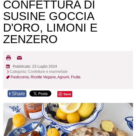
CONFETTURA DI
SUSINE GOCCIA
D'ORO, LIMONI E
ZENZERO
Pubblicato: 23 Luglio 2024
Categoria:
Confetture e marmellate
Pasticceria,
Ricette Vegane,
Agrumi,
Frutta
Share
f
Save