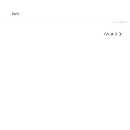
Invia
JComments
Avanti