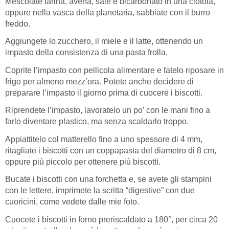
Mescolate farina, avena, sale e bicarbonato in una ciotola,
oppure nella vasca della planetaria, sabbiate con il burro
freddo.
Aggiungete lo zucchero, il miele e il latte, ottenendo un
impasto della consistenza di una pasta frolla.
Coprite l’impasto con pellicola alimentare e fatelo riposare in
frigo per almeno mezz’ora. Potete anche decidere di
preparare l’impasto il giorno prima di cuocere i biscotti.
Riprendete l’impasto, lavoratelo un po’ con le mani fino a
farlo diventare plastico, ma senza scaldarlo troppo.
Appiattitelo col matterello fino a uno spessore di 4 mm,
ritagliate i biscotti con un coppapasta del diametro di 8 cm,
oppure più piccolo per ottenere più biscotti.
Bucate i biscotti con una forchetta e, se avete gli stampini
con le lettere, imprimete la scritta “digestive” con due
cuoricini, come vedete dalle mie foto.
Cuocete i biscotti in forno preriscaldato a 180°, per circa 20