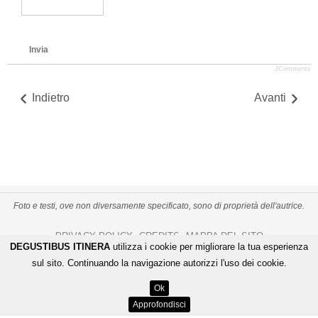
Invia
JComments
Indietro
Avanti
Foto e testi, ove non diversamente specificato, sono di proprietà dell'autrice.
PRIVACY POLICY
CREDITS
MAPPA DEL SITO
-
-
DEGUSTIBUS ITINERA
utilizza i cookie per migliorare la tua esperienza
De Gustibus Itinera - Copyright
©
2026
.
All Rights Reserved
sul sito. Continuando la navigazione autorizzi l'uso dei cookie.
LOGIN
Ok
ENGINEERING BY
Approfondisci