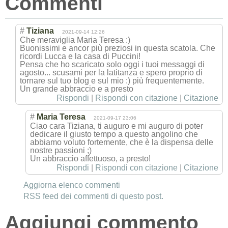
Commenti
#
Tiziana
2021-09-14 12:26
Che meraviglia Maria Teresa :)
Buonissimi e ancor più preziosi in questa scatola. Che
ricordi Lucca e la casa di Puccini!
Pensa che ho scaricato solo oggi i tuoi messaggi di
agosto... scusami per la latitanza e spero proprio di
tornare sul tuo blog e sul mio :) più frequentemente.
Un grande abbraccio e a presto
Rispondi
|
Rispondi con citazione
|
Citazione
#
Maria Teresa
2021-09-17 23:06
Ciao cara Tiziana, ti auguro e mi auguro di poter
dedicare il giusto tempo a questo angolino che
abbiamo voluto fortemente, che è la dispensa delle
nostre passioni ;)
Un abbraccio affettuoso, a presto!
Rispondi
|
Rispondi con citazione
|
Citazione
Aggiorna elenco commenti
RSS feed dei commenti di questo post.
Aggiungi commento