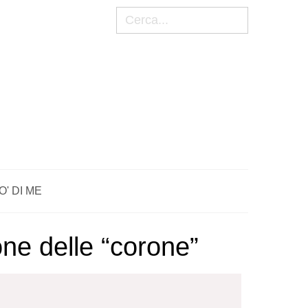
Cerca
O' DI ME
one delle “corone”