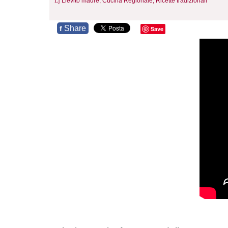
Lievito madre,
Cucina Regionale,
Ricette tradizionali
Share
f
Save