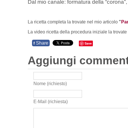
Dal mio canale: formatura della “corona”, 
La ricetta completa la trovate nel mio articolo
"
Pan
La video ricetta della procedura iniziale la trovate 
Share
f
Save
Aggiungi commen
Nome (richiesto)
E-Mail (richiesta)