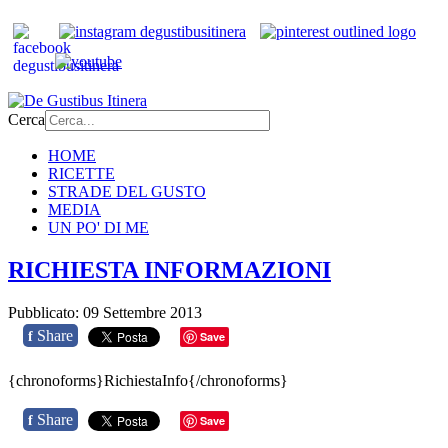
Cerca
HOME
RICETTE
STRADE DEL GUSTO
MEDIA
UN PO' DI ME
RICHIESTA INFORMAZIONI
Pubblicato: 09 Settembre 2013
Share
f
Save
{chronoforms}RichiestaInfo{/chronoforms}
Share
f
Save