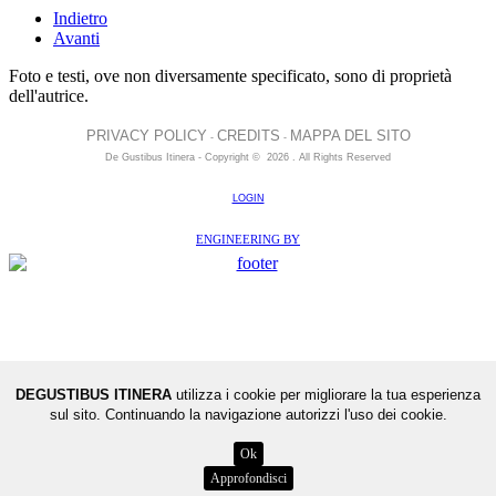
Indietro
Avanti
Foto e testi, ove non diversamente specificato, sono di proprietà
dell'autrice.
PRIVACY POLICY
CREDITS
MAPPA DEL SITO
-
-
De Gustibus Itinera - Copyright
©
2026
.
All Rights Reserved
LOGIN
ENGINEERING BY
DEGUSTIBUS ITINERA
utilizza i cookie per migliorare la tua esperienza
sul sito. Continuando la navigazione autorizzi l'uso dei cookie.
Ok
Approfondisci