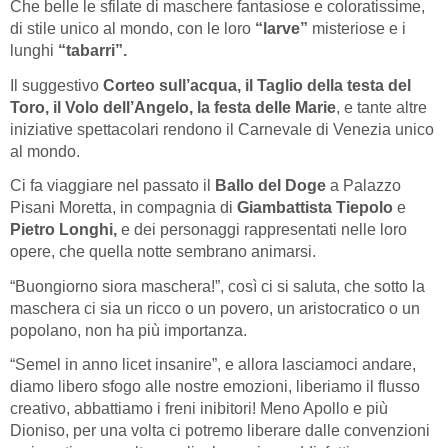
Che belle le sfilate di maschere fantasiose e coloratissime,
di stile unico al mondo, con le loro
“larve”
misteriose e i
lunghi
“tabarri”.
Il suggestivo
Corteo sull’acqua, il Taglio della testa del
Toro, il Volo dell’Angelo, la festa delle Marie
, e tante altre
iniziative spettacolari rendono il Carnevale di Venezia unico
al mondo.
Ci fa viaggiare nel passato il
Ballo del Doge
a Palazzo
Pisani Moretta, in compagnia di
Giambattista Tiepolo
e
Pietro Longhi,
e dei personaggi rappresentati nelle loro
opere, che quella notte sembrano animarsi.
“Buongiorno siora maschera!”, così ci si saluta, che sotto la
maschera ci sia un ricco o un povero, un aristocratico o un
popolano, non ha più importanza.
“Semel in anno licet insanire”, e allora lasciamoci andare,
diamo libero sfogo alle nostre emozioni, liberiamo il flusso
creativo, abbattiamo i freni inibitori! Meno Apollo e più
Dioniso, per una volta ci potremo liberare dalle convenzioni