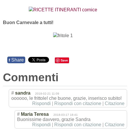
Buon Carnevale a tutti!
Share
f
Save
Commenti
#
sandra
2018-02-21 11:09
oooooo, le frittole! che buone, grazie, inserisco subito!
Rispondi
|
Rispondi con citazione
|
Citazione
#
Maria Teresa
2018-03-17 18:41
Buonissime davvero, grazie Sandra
Rispondi
|
Rispondi con citazione
|
Citazione