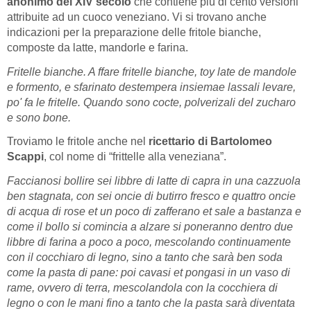
anonimo del XIV secolo
che contiene più di cento versioni
attribuite ad un cuoco veneziano. Vi si trovano anche
indicazioni per la preparazione delle fritole bianche,
composte da latte, mandorle e farina.
Fritelle bianche. A ffare fritelle bianche, toy late de mandole
e formento, e sfarinato destempera insiemae lassali levare,
po' fa le fritelle. Quando sono cocte, polverizali del zucharo
e sono bone.
Troviamo le fritole anche nel
ricettario di Bartolomeo
Scappi
, col nome di “frittelle alla veneziana”.
Faccianosi bollire sei libbre di latte di capra in una cazzuola
ben stagnata, con sei oncie di butirro fresco e quattro oncie
di acqua di rose et un poco di zafferano et sale a bastanza e
come il bollo si comincia a alzare si poneranno dentro due
libbre di farina a poco a poco, mescolando continuamente
con il cocchiaro di legno, sino a tanto che sarà ben soda
come la pasta di pane: poi cavasi et pongasi in un vaso di
rame, ovvero di terra, mescolandola con la cocchiera di
legno o con le mani fino a tanto che la pasta sarà diventata