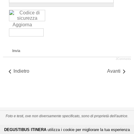
Aggiorna
Invia
JComments
Indietro
Avanti
Foto e testi, ove non diversamente specificato, sono di proprietà dell'autrice.
PRIVACY POLICY
CREDITS
MAPPA DEL SITO
DEGUSTIBUS ITINERA
utilizza i cookie per migliorare la tua esperienza
-
-