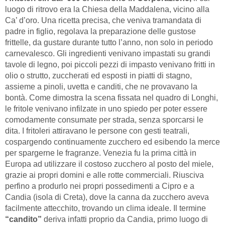
luogo di ritrovo era la Chiesa della Maddalena, vicino alla
Ca’ d’oro. Una ricetta precisa, che veniva tramandata di
padre in figlio, regolava la preparazione delle gustose
frittelle, da gustare durante tutto l’anno, non solo in periodo
carnevalesco. Gli ingredienti venivano impastati su grandi
tavole di legno, poi piccoli pezzi di impasto venivano fritti in
olio o strutto, zuccherati ed esposti in piatti di stagno,
assieme a pinoli, uvetta e canditi, che ne provavano la
bontà. Come dimostra la scena fissata nel quadro di Longhi,
le fritole venivano infilzate in uno spiedo per poter essere
comodamente consumate per strada, senza sporcarsi le
dita. I fritoleri attiravano le persone con gesti teatrali,
cospargendo continuamente zucchero ed esibendo la merce
per spargerne le fragranze. Venezia fu la prima città in
Europa ad utilizzare il costoso zucchero al posto del miele,
grazie ai propri domini e alle rotte commerciali. Riusciva
perfino a produrlo nei propri possedimenti a Cipro e a
Candia (isola di Creta), dove la canna da zucchero aveva
facilmente attecchito, trovando un clima ideale. Il termine
“candito”
deriva infatti proprio da Candia, primo luogo di