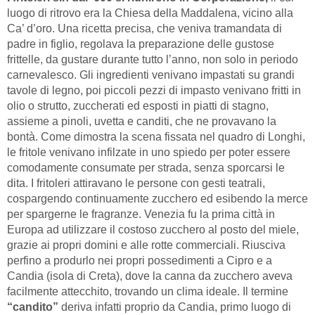
luogo di ritrovo era la Chiesa della Maddalena, vicino alla
Ca’ d’oro. Una ricetta precisa, che veniva tramandata di
padre in figlio, regolava la preparazione delle gustose
frittelle, da gustare durante tutto l’anno, non solo in periodo
carnevalesco. Gli ingredienti venivano impastati su grandi
tavole di legno, poi piccoli pezzi di impasto venivano fritti in
olio o strutto, zuccherati ed esposti in piatti di stagno,
assieme a pinoli, uvetta e canditi, che ne provavano la
bontà. Come dimostra la scena fissata nel quadro di Longhi,
le fritole venivano infilzate in uno spiedo per poter essere
comodamente consumate per strada, senza sporcarsi le
dita. I fritoleri attiravano le persone con gesti teatrali,
cospargendo continuamente zucchero ed esibendo la merce
per spargerne le fragranze. Venezia fu la prima città in
Europa ad utilizzare il costoso zucchero al posto del miele,
grazie ai propri domini e alle rotte commerciali. Riusciva
perfino a produrlo nei propri possedimenti a Cipro e a
Candia (isola di Creta), dove la canna da zucchero aveva
facilmente attecchito, trovando un clima ideale. Il termine
“candito”
deriva infatti proprio da Candia, primo luogo di