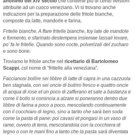
anonimo del XIV secolo
che contiene più di cento versioni
attribuite ad un cuoco veneziano. Vi si trovano anche
indicazioni per la preparazione delle fritole bianche,
composte da latte, mandorle e farina.
Fritelle bianche. A ffare fritelle bianche, toy late de mandole
e formento, e sfarinato destempera insiemae lassali levare,
po' fa le fritelle. Quando sono cocte, polverizali del zucharo
e sono bone.
Troviamo le fritole anche nel
ricettario di Bartolomeo
Scappi
, col nome di “frittelle alla veneziana”.
Faccianosi bollire sei libbre di latte di capra in una cazzuola
ben stagnata, con sei oncie di butirro fresco e quattro oncie
di acqua di rose et un poco di zafferano et sale a bastanza e
come il bollo si comincia a alzare si poneranno dentro due
libbre di farina a poco a poco, mescolando continuamente
con il cocchiaro di legno, sino a tanto che sarà ben soda
come la pasta di pane: poi cavasi et pongasi in un vaso di
rame, ovvero di terra, mescolandola con la cocchiera di
legno o con le mani fino a tanto che la pasta sarà diventata