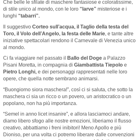
Che belle le sfilate di maschere fantasiose e coloratissime,
di stile unico al mondo, con le loro
“larve”
misteriose e i
lunghi
“tabarri”.
Il suggestivo
Corteo sull’acqua, il Taglio della testa del
Toro, il Volo dell’Angelo, la festa delle Marie
, e tante altre
iniziative spettacolari rendono il Carnevale di Venezia unico
al mondo.
Ci fa viaggiare nel passato il
Ballo del Doge
a Palazzo
Pisani Moretta, in compagnia di
Giambattista Tiepolo
e
Pietro Longhi,
e dei personaggi rappresentati nelle loro
opere, che quella notte sembrano animarsi.
“Buongiorno siora maschera!”, così ci si saluta, che sotto la
maschera ci sia un ricco o un povero, un aristocratico o un
popolano, non ha più importanza.
“Semel in anno licet insanire”, e allora lasciamoci andare,
diamo libero sfogo alle nostre emozioni, liberiamo il flusso
creativo, abbattiamo i freni inibitori! Meno Apollo e più
Dioniso, per una volta ci potremo liberare dalle convenzioni