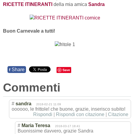
RICETTE ITINERANTI
della mia amica
Sandra
Buon Carnevale a tutti!
Share
f
Save
Commenti
#
sandra
2018-02-21 11:09
oooooo, le frittole! che buone, grazie, inserisco subito!
Rispondi
|
Rispondi con citazione
|
Citazione
#
Maria Teresa
2018-03-17 18:41
Buonissime davvero, grazie Sandra