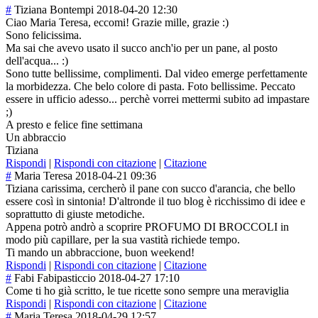
#
Tiziana Bontempi
2018-04-20 12:30
Ciao Maria Teresa, eccomi! Grazie mille, grazie :)
Sono felicissima.
Ma sai che avevo usato il succo anch'io per un pane, al posto
dell'acqua... :)
Sono tutte bellissime, complimenti. Dal video emerge perfettamente
la morbidezza. Che belo colore di pasta. Foto bellissime. Peccato
essere in ufficio adesso... perchè vorrei mettermi subito ad impastare
;)
A presto e felice fine settimana
Un abbraccio
Tiziana
Rispondi
|
Rispondi con citazione
|
Citazione
#
Maria Teresa
2018-04-21 09:36
Tiziana carissima, cercherò il pane con succo d'arancia, che bello
essere così in sintonia! D'altronde il tuo blog è ricchissimo di idee e
soprattutto di giuste metodiche.
Appena potrò andrò a scoprire PROFUMO DI BROCCOLI in
modo più capillare, per la sua vastità richiede tempo.
Ti mando un abbraccione, buon weekend!
Rispondi
|
Rispondi con citazione
|
Citazione
#
Fabi Fabipasticcio
2018-04-27 17:10
Come ti ho già scritto, le tue ricette sono sempre una meraviglia
Rispondi
|
Rispondi con citazione
|
Citazione
#
Maria Teresa
2018-04-29 12:57