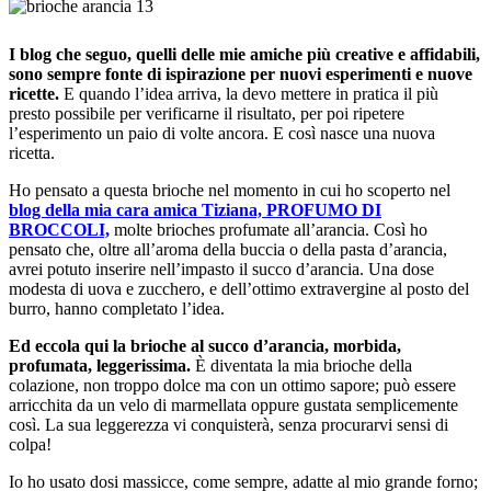
I blog che seguo, quelli delle mie amiche più creative e affidabili,
sono sempre fonte di ispirazione per nuovi esperimenti e nuove
ricette.
E quando l’idea arriva, la devo mettere in pratica il più
presto possibile per verificarne il risultato, per poi ripetere
l’esperimento un paio di volte ancora. E così nasce una nuova
ricetta.
Ho pensato a questa brioche nel momento in cui ho scoperto nel
blog della mia cara amica Tiziana, PROFUMO DI
BROCCOLI,
molte brioches profumate all’arancia. Così ho
pensato che, oltre all’aroma della buccia o della pasta d’arancia,
avrei potuto inserire nell’impasto il succo d’arancia. Una dose
modesta di uova e zucchero, e dell’ottimo extravergine al posto del
burro, hanno completato l’idea.
Ed eccola qui la brioche al succo d’arancia, morbida,
profumata, leggerissima.
È diventata la mia brioche della
colazione, non troppo dolce ma con un ottimo sapore; può essere
arricchita da un velo di marmellata oppure gustata semplicemente
così. La sua leggerezza vi conquisterà, senza procurarvi sensi di
colpa!
Io ho usato dosi massicce, come sempre, adatte al mio grande forno;