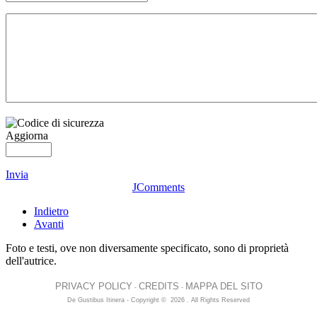
Aggiorna
Invia
JComments
Indietro
Avanti
Foto e testi, ove non diversamente specificato, sono di proprietà
dell'autrice.
PRIVACY POLICY
CREDITS
MAPPA DEL SITO
-
-
De Gustibus Itinera - Copyright
©
2026
.
All Rights Reserved