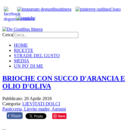
Cerca
HOME
RICETTE
STRADE DEL GUSTO
MEDIA
UN PO' DI ME
BRIOCHE CON SUCCO D'ARANCIA E
OLIO D'OLIVA
Pubblicato: 20 Aprile 2018
Categoria:
LIEVITATI DOLCI
Pasticceria,
Lievito madre,
Agrumi
Share
f
Save