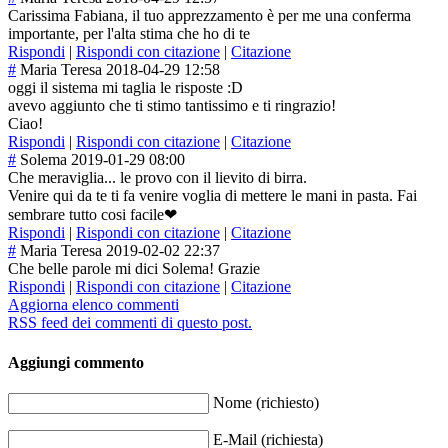
Carissima Fabiana, il tuo apprezzamento è per me una conferma
importante, per l'alta stima che ho di te
Rispondi
|
Rispondi con citazione
|
Citazione
#
Maria Teresa
2018-04-29 12:58
oggi il sistema mi taglia le risposte :D
avevo aggiunto che ti stimo tantissimo e ti ringrazio!
Ciao!
Rispondi
|
Rispondi con citazione
|
Citazione
#
Solema
2019-01-29 08:00
Che meraviglia... le provo con il lievito di birra.
Venire qui da te ti fa venire voglia di mettere le mani in pasta. Fai
sembrare tutto cosi facile❤
Rispondi
|
Rispondi con citazione
|
Citazione
#
Maria Teresa
2019-02-02 22:37
Che belle parole mi dici Solema! Grazie
Rispondi
|
Rispondi con citazione
|
Citazione
Aggiorna elenco commenti
RSS feed dei commenti di questo post.
Aggiungi commento
Nome (richiesto)
E-Mail (richiesta)