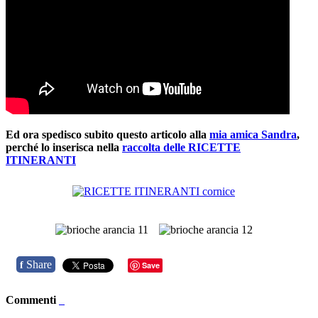
Ed ora spedisco subito questo articolo alla
mia amica Sandra
,
perché lo inserisca nella
raccolta delle RICETTE
ITINERANTI
Share
f
Save
Commenti