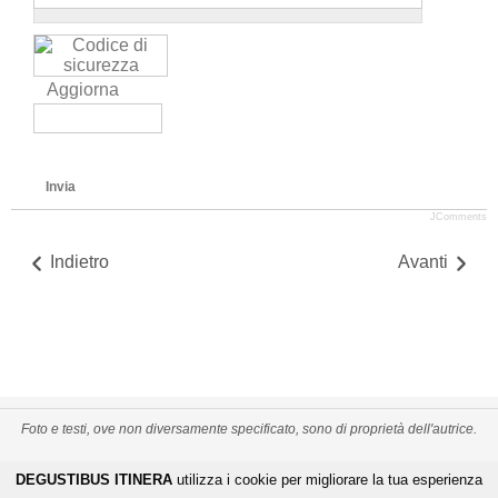
Aggiorna
Invia
JComments
Indietro
Avanti
Foto e testi, ove non diversamente specificato, sono di proprietà dell'autrice.
PRIVACY POLICY
CREDITS
MAPPA DEL SITO
DEGUSTIBUS ITINERA
utilizza i cookie per migliorare la tua esperienza
-
-
De Gustibus Itinera - Copyright
©
2026
.
All Rights Reserved