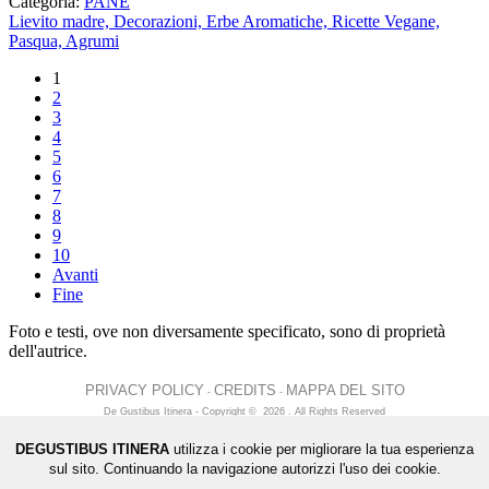
Categoria:
PANE
Lievito madre,
Decorazioni,
Erbe Aromatiche,
Ricette Vegane,
Pasqua,
Agrumi
1
2
3
4
5
6
7
8
9
10
Avanti
Fine
Foto e testi, ove non diversamente specificato, sono di proprietà
dell'autrice.
PRIVACY POLICY
CREDITS
MAPPA DEL SITO
-
-
De Gustibus Itinera - Copyright
©
2026
.
All Rights Reserved
DEGUSTIBUS ITINERA
utilizza i cookie per migliorare la tua esperienza
LOGIN
sul sito. Continuando la navigazione autorizzi l'uso dei cookie.