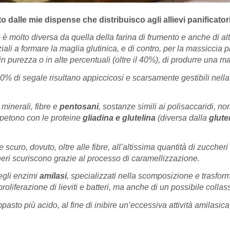
dalle mie dispense che distribuisco agli allievi panificatori
e
è molto diversa da quella della farina di frumento e anche di alt
iali a formare la maglia glutinica, e di contro, per la massiccia 
 purezza o in alte percentuali (oltre il 40%), di produrre una magl
40% di segale risultano appiccicosi e scarsamente gestibili nella
minerali, fibre e
pentosani
, sostanze simili ai polisaccaridi, n
mpetono con le proteine
gliadina e glutelina
(diversa dalla
glute
 scuro, dovuto, oltre alle fibre, all’altissima quantità di zuccheri 
cheri scuriscono grazie al processo di caramellizzazione.
degli enzimi
amilasi
, specializzati nella scomposizione e trasforma
oliferazione di lieviti e batteri, ma anche di un possibile colla
sto più acido, al fine di inibire un’eccessiva attività amilasica,