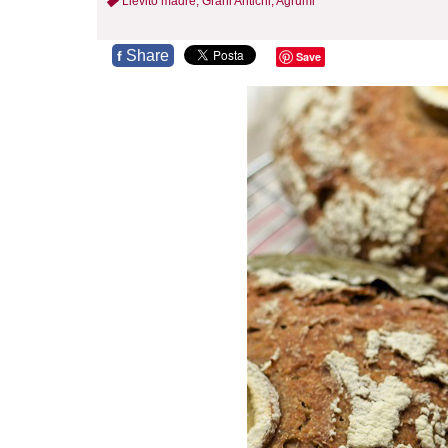
Lievito madre,
Grani Antichi,
Agrumi
Share
f
Save