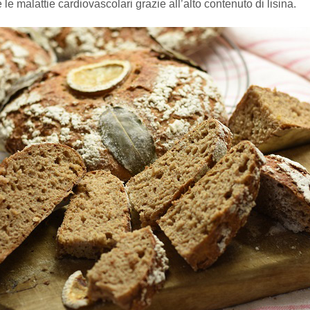
le malattie cardiovascolari grazie all’alto contenuto di lisina.