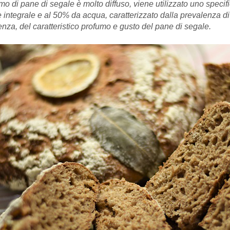
mo di pane di segale è molto diffuso, viene utilizzato uno specifi
egrale e al 50% da acqua, caratterizzato dalla prevalenza di batt
enza, del caratteristico profumo e gusto del pane di segale.