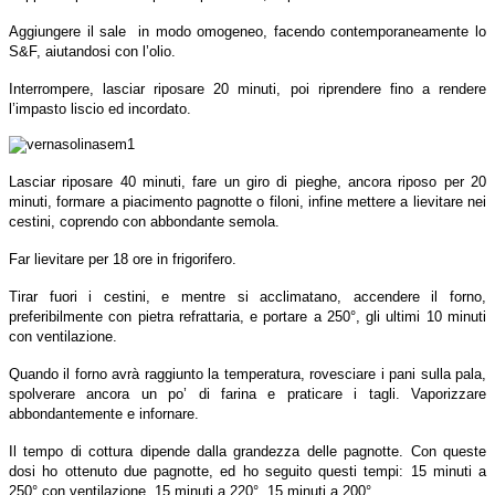
Aggiungere il sale in modo omogeneo, facendo contemporaneamente lo
S&F, aiutandosi con l’olio.
Interrompere, lasciar riposare 20 minuti, poi riprendere fino a rendere
l’impasto liscio ed incordato.
Lasciar riposare 40 minuti, fare un giro di pieghe, ancora riposo per 20
minuti, formare a piacimento pagnotte o filoni, infine mettere a lievitare nei
cestini, coprendo con abbondante semola.
Far lievitare per 18 ore in frigorifero.
Tirar fuori i cestini, e mentre si acclimatano, accendere il forno,
preferibilmente con pietra refrattaria, e portare a 250°, gli ultimi 10 minuti
con ventilazione.
Quando il forno avrà raggiunto la temperatura, rovesciare i pani sulla pala,
spolverare ancora un po’ di farina e praticare i tagli. Vaporizzare
abbondantemente e infornare.
Il tempo di cottura dipende dalla grandezza delle pagnotte. Con queste
dosi ho ottenuto due pagnotte, ed ho seguito questi tempi: 15 minuti a
250° con ventilazione, 15 minuti a 220°, 15 minuti a 200°.