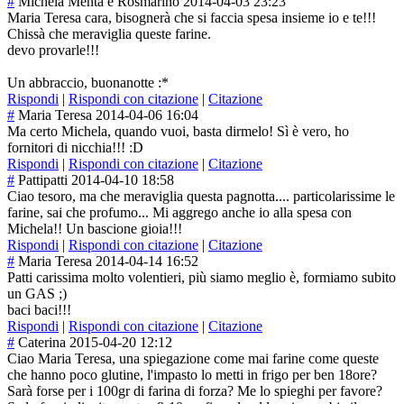
#
Michela Menta e Rosmarino
2014-04-03 23:23
Maria Teresa cara, bisognerà che si faccia spesa insieme io e te!!!
Chissà che meraviglia queste farine.
devo provarle!!!
Un abbraccio, buonanotte :*
Rispondi
|
Rispondi con citazione
|
Citazione
#
Maria Teresa
2014-04-06 16:04
Ma certo Michela, quando vuoi, basta dirmelo! Sì è vero, ho
fornitori di nicchia!!! :D
Rispondi
|
Rispondi con citazione
|
Citazione
#
Pattipatti
2014-04-10 18:58
Ciao tesoro, ma che meraviglia questa pagnotta.... particolarissim
e le
farine, sai che profumo... Mi aggrego anche io alla spesa con
Michela!! Un bascione gioia!!!
Rispondi
|
Rispondi con citazione
|
Citazione
#
Maria Teresa
2014-04-14 16:52
Patti carissima molto volentieri, più siamo meglio è, formiamo subito
un GAS ;)
baci baci!!!
Rispondi
|
Rispondi con citazione
|
Citazione
#
Caterina
2015-04-20 12:12
Ciao Maria Teresa, una spiegazione come mai farine come queste
che hanno poco glutine, l'impasto lo metti in frigo per ben 18ore?
Sarà forse per i 100gr di farina di forza? Me lo spieghi per favore?