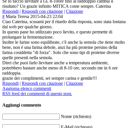
Se lo faccio lievitare a t.a. 8-10ore fino al raddoppio cambia il
risultato? Un grazie infinito MITICA come sempre. Caterina
Rispondi
|
Rispondi con citazione
|
Citazione
#
Maria Teresa
2015-04-23 22:04
Ciao Caterina, scusami per il ritardo della risposta, sono stata lontana
dal web per qualche giorno.
In questo pane ho utilizzato poco lievito, e questo permette di
prolungare la fermentazione.
Inoltre le farine sono equilibrate, c'è anche la semola che tiene molto
bene, non è una farina debole, anzi ha più proteine persino della
farina cosiddetta "di forza". Solo che sono tipi di proteine diverse
quelle presenti nella semola.
Direi che puoi farlo lievitare anche a temperatura ambiente,
potrebbero bastare anche meno di 8-10 ore, secondo me in 6 ore
raddoppia.
grazie dei complimenti, sei sempre carina e gentile!!!
Rispondi
|
Rispondi con citazione
|
Citazione
Aggiorna elenco commenti
RSS feed dei commenti di questo post.
Aggiungi commento
Nome (richiesto)
E-Mail (richiesta)