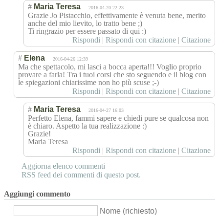
#
Maria Teresa
2016-04-20 22:23
Grazie Jo Pistacchio, effettivamente è venuta bene, merito
anche del mio lievito, lo tratto bene ;)
Ti ringrazio per essere passato di qui :)
Rispondi
|
Rispondi con citazione
|
Citazione
#
Elena
2016-04-26 12:39
Ma che spettacolo, mi lasci a bocca aperta!!! Voglio proprio
provare a farla! Tra i tuoi corsi che sto seguendo e il blog con
le spiegazioni chiarissime non ho più scuse ;-)
Rispondi
|
Rispondi con citazione
|
Citazione
#
Maria Teresa
2016-04-27 16:03
Perfetto Elena, fammi sapere e chiedi pure se qualcosa non
è chiaro. Aspetto la tua realizzazione :)
Grazie!
Maria Teresa
Rispondi
|
Rispondi con citazione
|
Citazione
Aggiorna elenco commenti
RSS feed dei commenti di questo post.
Aggiungi commento
Nome (richiesto)