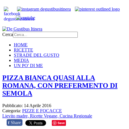
Cerca
HOME
RICETTE
STRADE DEL GUSTO
MEDIA
UN PO' DI ME
PIZZA BIANCA QUASI ALLA
ROMANA, CON PREFERMENTO DI
SEMOLA
Pubblicato: 14 Aprile 2016
Categoria:
PIZZE E FOCACCE
Lievito madre,
Ricette Vegane,
Cucina Regionale
Share
f
Save