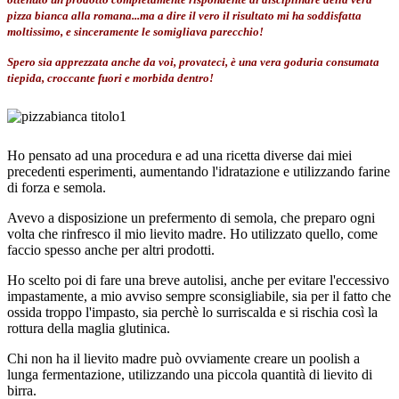
pizza bianca alla romana...ma a dire il vero il risultato mi ha soddisfatta
moltissimo, e sinceramente le somigliava parecchio!
Spero sia apprezzata anche da voi, provateci, è una vera goduria consumata
tiepida, croccante fuori e morbida dentro!
Ho pensato ad una procedura e ad una ricetta diverse dai miei
precedenti esperimenti, aumentando l'idratazione e utilizzando farine
di forza e semola.
Avevo a disposizione un prefermento di semola, che preparo ogni
volta che rinfresco il mio lievito madre. Ho utilizzato quello, come
faccio spesso anche per altri prodotti.
Ho scelto poi di fare una breve autolisi, anche per evitare l'eccessivo
impastamente, a mio avviso sempre sconsigliabile, sia per il fatto che
ossida troppo l'impasto, sia perchè lo surriscalda e si rischia così la
rottura della maglia glutinica.
Chi non ha il lievito madre può ovviamente creare un poolish a
lunga fermentazione, utilizzando una piccola quantità di lievito di
birra.