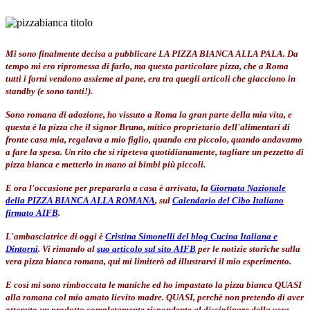
Mi sono finalmente decisa a pubblicare LA PIZZA BIANCA ALLA PALA. Da
tempo mi ero ripromessa di farlo, ma questa particolare pizza, che a Roma
tutti i forni vendono assieme al pane, era tra quegli articoli che giacciono in
standby (e sono tanti!).
Sono romana di adozione, ho vissuto a Roma la gran parte della mia vita, e
questa è la pizza che il signor Bruno, mitico proprietario dell'alimentari di
fronte casa mia, regalava a mio figlio, quando era piccolo, quando andavamo
a fare la spesa. Un rito che si ripeteva quotidianamente, tagliare un pezzetto di
pizza bianca e metterlo in mano ai bimbi più piccoli.
E ora l'occasione per prepararla a casa è arrivata, la
Giornata Nazionale
della PIZZA BIANCA ALLA ROMANA
, sul
Calendario del Cibo Italiano
firmato AIFB
.
L'ambasciatrice di oggi è
Cristina Simonelli del blog Cucina Italiana e
Dintorni
. Vi rimando al
suo articolo sul sito AIFB
per le notizie storiche sulla
vera pizza bianca romana, qui mi limiterò ad illustrarvi il mio esperimento.
E così mi sono rimboccata le maniche ed ho impastato la pizza bianca QUASI
alla romana col mio amato lievito madre. QUASI, perchè non pretendo di aver
ottenuto un prodotto completamente rispondente al disciplinare della vera