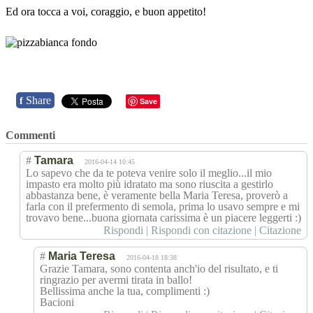
Ed ora tocca a voi, coraggio, e buon appetito!
Share
f
Save
Commenti
#
Tamara
2016-04-14 10:45
Lo sapevo che da te poteva venire solo il meglio...il mio
impasto era molto più idratato ma sono riuscita a gestirlo
abbastanza bene, è veramente bella Maria Teresa, proverò a
farla con il prefermento di semola, prima lo usavo sempre e mi
trovavo bene...buona giornata carissima è un piacere leggerti :)
Rispondi
|
Rispondi con citazione
|
Citazione
#
Maria Teresa
2016-04-18 18:38
Grazie Tamara, sono contenta anch'io del risultato, e ti
ringrazio per avermi tirata in ballo!
Bellissima anche la tua, complimenti :)
Bacioni