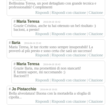
Bellissima Teresa, un post dettagliato con grande tecnica e
professionalità
! Complimenti
Rispondi
|
Rispondi con citazione
|
Citazione
#
Maria Teresa
2016-04-18 18:42
Grazie Cristina, anche tu hai ottenuto un bel risultato :)
bacioni, a presto!
Rispondi
|
Rispondi con citazione
|
Citazione
#
Ilaria
2016-04-14 23:41
Maria Teresa, le tue ricette sono sempre insuperabili! La
proverò al più presto e sono certa che sarà un successo!
Rispondi
|
Rispondi con citazione
|
Citazione
#
Maria Teresa
2016-04-18 18:43
Grazie Ilaria, ma promettimi di non stancarti!
E fammi sapere, mi raccomando :)
Bacioni!!!
Rispondi
|
Rispondi con citazione
|
Citazione
#
Jo Pistacchio
2016-04-18 19:01
Bella alveolatura! Buona con la mortadella a sfoglia di
cipolla...
Rispondi
|
Rispondi con citazione
|
Citazione