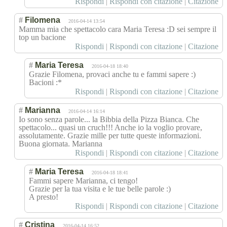
Rispondi
|
Rispondi con citazione
|
Citazione
#
Filomena
2016-04-14 13:54
Mamma mia che spettacolo cara Maria Teresa :D sei sempre il
top un bacione
Rispondi
|
Rispondi con citazione
|
Citazione
#
Maria Teresa
2016-04-18 18:40
Grazie Filomena, provaci anche tu e fammi sapere :)
Bacioni :*
Rispondi
|
Rispondi con citazione
|
Citazione
#
Marianna
2016-04-14 16:14
Io sono senza parole... la Bibbia della Pizza Bianca. Che
spettacolo... quasi un cruch!!! Anche io la voglio provare,
assolutamente. Grazie mille per tutte queste informazioni.
Buona giornata. Marianna
Rispondi
|
Rispondi con citazione
|
Citazione
#
Maria Teresa
2016-04-18 18:41
Fammi sapere Marianna, ci tengo!
Grazie per la tua visita e le tue belle parole :)
A presto!
Rispondi
|
Rispondi con citazione
|
Citazione
#
Cristina
2016-04-14 16:52