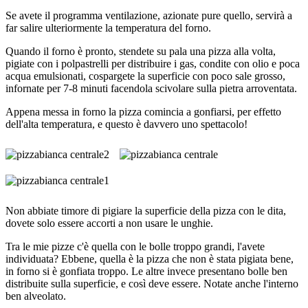
Se avete il programma ventilazione, azionate pure quello, servirà a
far salire ulteriormente la temperatura del forno.
Quando il forno è pronto, stendete su pala una pizza alla volta,
pigiate con i polpastrelli per distribuire i gas, condite con olio e poca
acqua emulsionati, cospargete la superficie con poco sale grosso,
infornate per 7-8 minuti facendola scivolare sulla pietra arroventata.
Appena messa in forno la pizza comincia a gonfiarsi, per effetto
dell'alta temperatura, e questo è davvero uno spettacolo!
Non abbiate timore di pigiare la superficie della pizza con le dita,
dovete solo essere accorti a non usare le unghie.
Tra le mie pizze c'è quella con le bolle troppo grandi, l'avete
individuata? Ebbene, quella è la pizza che non è stata pigiata bene,
in forno si è gonfiata troppo. Le altre invece presentano bolle ben
distribuite sulla superficie, e così deve essere. Notate anche l'interno
ben alveolato.