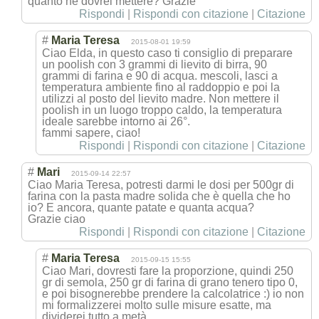
quanto ne dovrei mettere? Grazie
Rispondi
|
Rispondi con citazione
|
Citazione
#
Maria Teresa
2015-08-01 19:59
Ciao Elda, in questo caso ti consiglio di preparare
un poolish con 3 grammi di lievito di birra, 90
grammi di farina e 90 di acqua. mescoli, lasci a
temperatura ambiente fino al raddoppio e poi la
utilizzi al posto del lievito madre. Non mettere il
poolish in un luogo troppo caldo, la temperatura
ideale sarebbe intorno ai 26°.
fammi sapere, ciao!
Rispondi
|
Rispondi con citazione
|
Citazione
#
Mari
2015-09-14 22:57
Ciao Maria Teresa, potresti darmi le dosi per 500gr di
farina con la pasta madre solida che è quella che ho
io? E ancora, quante patate e quanta acqua?
Grazie ciao
Rispondi
|
Rispondi con citazione
|
Citazione
#
Maria Teresa
2015-09-15 15:55
Ciao Mari, dovresti fare la proporzione, quindi 250
gr di semola, 250 gr di farina di grano tenero tipo 0,
e poi bisognerebbe prendere la calcolatrice :) io non
mi formalizzerei molto sulle misure esatte, ma
dividerei tutto a metà.