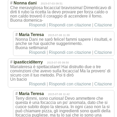
#
Nonna dani
2015-07-03 09:51
Che meravigliosa focaccia! bravissima! Dimenticavo di
dirti ti rubo la ricetta la devo provare per forza caldo o
non caldo troverò il coraggio di accendere il forno.
Buona domenica-
Rispondi
|
Rispondi con citazione
|
Citazione
#
Maria Teresa
2015-07-06 11:39
Nonna Dani ne sarò felice! fammi sapere i risultati, e
anche se hai qualche suggerimento.
Buona settimana!
Rispondi
|
Rispondi con citazione
|
Citazione
#
ipasticciditerry
2015-07-05 09:50
Mariateresa è spettacolare! Hai distrutto due o tre
convinzioni che avevo sulla focaccia! Ma la provero' di
sicuro con il tuo metodo. Poi ti dirò
Un bacio
Rispondi
|
Rispondi con citazione
|
Citazione
#
Maria Teresa
2015-07-06 11:42
Terry dimmi, sono curiosa! Devo ammettere che
questa è una focaccia un po' anomala, dato che si
cuoce subito dopo la stesura. In ogni caso non la si
può chiamare pizza, gli ingredienti sono quelli della
focaccia pugliese. ma tu lo sai che io sono una