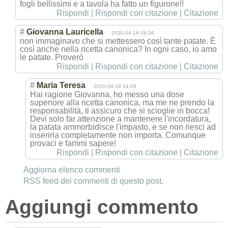
fogli bellissimi e a tavola ha fatto un figurone!!
Rispondi
|
Rispondi con citazione
|
Citazione
#
Giovanna Lauricella
2020-04-18 08:06
non immaginavo che si mettessero così tante patate. È
così anche nella ricetta canonica? In ogni caso, io amo
le patate. Proverò
Rispondi
|
Rispondi con citazione
|
Citazione
#
Maria Teresa
2020-04-18 14:09
Hai ragione Giovanna, ho messo una dose
superiore alla ricetta canonica, ma me ne prendo la
responsabilità, ti assicuro che si scioglie in bocca!
Devi solo far attenzione a mantenere l'incordatura,
la patata ammorbidisce l'impasto, e se non riesci ad
inserirla completamente non importa. Comunque
provaci e fammi sapere!
Rispondi
|
Rispondi con citazione
|
Citazione
Aggiorna elenco commenti
RSS feed dei commenti di questo post.
Aggiungi commento