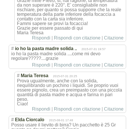
Grazie mille Pietro, sì, hai ragione, la temperatura
da non superare è 220°. E' consigliabile non
rischiare, per quanto si possa supporre che la reale
temperatura della parte inferiore della focaccia a
contatto con la carta sia inferiore.
Fammi sapere se provi la focaccia!
Grazie per essere passato di qui
Maria Teresa
Rispondi
|
Rispondi con citazione
|
Citazione
#
io ho la pasta madre solida ..
2015-07-31 19:57
io ho la pasta madre solida ....come mi devo
regolare?????..
..grazie
Rispondi
|
Rispondi con citazione
|
Citazione
#
Maria Teresa
2015-07-31 20:25
Prova ugualmente, anche con la solida,
riequilibrando un pochino i liquidi. Se proprio vuoi
essere pignolo, crea un preimpasto con una piccola
quantità di pasta madre e acqua e farina in pari
peso.
Ciao!
Rispondi
|
Rispondi con citazione
|
Citazione
#
Elda Ciorcalo
2015-08-01 17:48
Posso usare il lievito di birra? Un pacchetto è 25 Gr