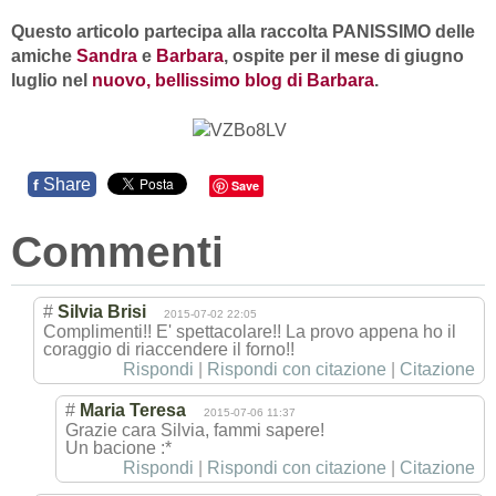
Questo articolo partecipa alla raccolta PANISSIMO delle
amiche
Sandra
e
Barbara
, ospite per il mese di giugno
luglio nel
nuovo, bellissimo blog di Barbara
.
Share
f
Save
Commenti
#
Silvia Brisi
2015-07-02 22:05
Complimenti!! E' spettacolare!! La provo appena ho il
coraggio di riaccendere il forno!!
Rispondi
|
Rispondi con citazione
|
Citazione
#
Maria Teresa
2015-07-06 11:37
Grazie cara Silvia, fammi sapere!
Un bacione :*
Rispondi
|
Rispondi con citazione
|
Citazione