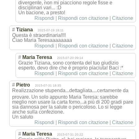
divergente, non mi piacciono regole fisse e
disciplinari vari... :D
Un bacione, a presto!
Rispondi
|
Rispondi con citazione
|
Citazione
#
Tiziana
2015-07-19 18:11
Questa è straordinaria!!!!
Ciao Maria Teresaaaaaaaa
Rispondi
|
Rispondi con citazione
|
Citazione
#
Maria Teresa
2015-07-20 09:14
Grazie Tiziana, sono contenta del tuo giudizio
esperto, devo dire che è proprio piaciuta! Baci :*
Rispondi
|
Rispondi con citazione
|
Citazione
#
Pietro
2015-07-31 18:35
Realizzazione stupenda...dett
agliata....cert
amente da
provare. Un solo appunto Maria Teresa: sarebbe
meglio non usare la carta forno...a più di 200 gradi pare
sia dannosa per la salute o pericoloso. Lo si legge
anche sulla confezione.
Un saluto
Rispondi
|
Rispondi con citazione
|
Citazione
#
Maria Teresa
2015-07-31 20:22