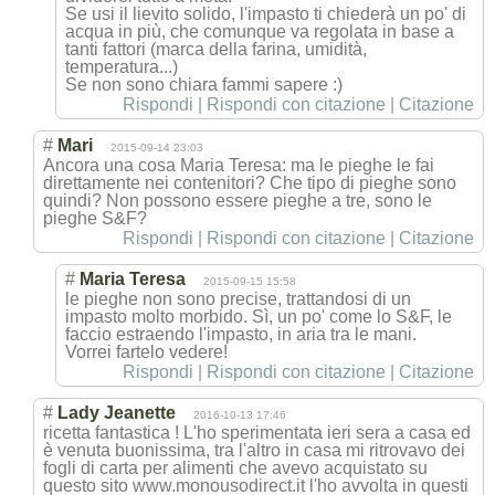
Se usi il lievito solido, l'impasto ti chiederà un po' di
acqua in più, che comunque va regolata in base a
tanti fattori (marca della farina, umidità,
temperatura...)
Se non sono chiara fammi sapere :)
Rispondi
|
Rispondi con citazione
|
Citazione
#
Mari
2015-09-14 23:03
Ancora una cosa Maria Teresa: ma le pieghe le fai
direttamente nei contenitori? Che tipo di pieghe sono
quindi? Non possono essere pieghe a tre, sono le
pieghe S&F?
Rispondi
|
Rispondi con citazione
|
Citazione
#
Maria Teresa
2015-09-15 15:58
le pieghe non sono precise, trattandosi di un
impasto molto morbido. Sì, un po' come lo S&F, le
faccio estraendo l'impasto, in aria tra le mani.
Vorrei fartelo vedere!
Rispondi
|
Rispondi con citazione
|
Citazione
#
Lady Jeanette
2016-10-13 17:46
ricetta fantastica ! L'ho sperimentata ieri sera a casa ed
è venuta buonissima, tra l'altro in casa mi ritrovavo dei
fogli di carta per alimenti che avevo acquistato su
questo sito www.monousodirect.it l'ho avvolta in questi