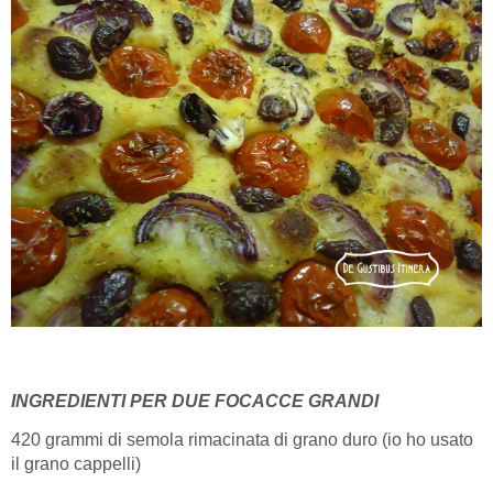
INGREDIENTI PER DUE FOCACCE GRANDI
420 grammi di semola rimacinata di grano duro (io ho usato
il grano cappelli)