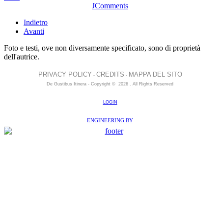
JComments
Indietro
Avanti
Foto e testi, ove non diversamente specificato, sono di proprietà
dell'autrice.
PRIVACY POLICY
CREDITS
MAPPA DEL SITO
-
-
De Gustibus Itinera - Copyright
©
2026
.
All Rights Reserved
LOGIN
ENGINEERING BY