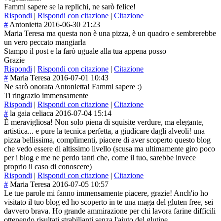
Fammi sapere se la replichi, ne sarò felice!
Rispondi
|
Rispondi con citazione
|
Citazione
#
Antonietta
2016-06-30 21:23
Maria Teresa ma questa non è una pizza, è un quadro e sembrerebbe
un vero peccato mangiarla
Stampo il post e la farò uguale alla tua appena posso
Grazie
Rispondi
|
Rispondi con citazione
|
Citazione
#
Maria Teresa
2016-07-01 10:43
Ne sarò onorata Antonietta! Fammi sapere :)
Ti ringrazio immensamente
Rispondi
|
Rispondi con citazione
|
Citazione
#
la gaia celiaca
2016-07-04 15:14
È meravigliosa! Non solo piena di squisite verdure, ma elegante,
artistica... e pure la tecnica perfetta, a giudicare dagli alveoli! una
pizza bellissima, complimenti, piacere di aver scoperto questo blog
che vedo essere di altissimo livello (scusa ma ultimamente giro poco
per i blog e me ne perdo tanti che, come il tuo, sarebbe invece
proprio il caso di conoscere)
Rispondi
|
Rispondi con citazione
|
Citazione
#
Maria Teresa
2016-07-05 10:57
Le tue parole mi fanno immensamente piacere, grazie! Anch'io ho
visitato il tuo blog ed ho scoperto in te una maga del gluten free, sei
davvero brava. Ho grande ammirazione per chi lavora farine difficili
ottenendo risultati strabilianti senza l'aiuto del glutine.