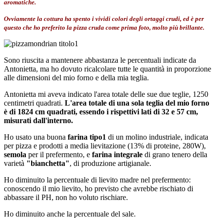
aromatiche.
Ovviamente la cottura ha spento i vividi colori degli ortaggi crudi, ed è per
questo che ho preferito la pizza cruda come prima foto, molto più brillante.
Sono riuscita a mantenere abbastanza le percentuali indicate da
Antonietta, ma ho dovuto ricalcolare tutte le quantità in proporzione
alle dimensioni del mio forno e della mia teglia.
Antonietta mi aveva indicato l'area totale delle sue due teglie, 1250
centimetri quadrati.
L'area totale di una sola teglia del mio forno
è di 1824 cm quadrati, essendo i rispettivi lati di 32 e 57 cm,
misurati dall'interno.
Ho usato una buona
farina tipo1
di un molino industriale, indicata
per pizza e prodotti a media lievitazione (13% di proteine, 280W),
semola
per il prefermento, e
farina integrale
di grano tenero della
varietà
"bianchetta"
, di produzione artigianale.
Ho diminuito la percentuale di lievito madre nel prefermento:
conoscendo il mio lievito, ho previsto che avrebbe rischiato di
abbassare il PH, non ho voluto rischiare.
Ho diminuito anche la percentuale del sale.