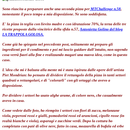
Sono riuscita a preparare anche una seconda pizza per
MTChallenge n.58
,
nonostante il poco tempo a mia disposizione. Ne sono soddisfatta.
E' la pizza in teglia con lievito madre e con idratazione 70%, la terza delle tre
ricette proposte dalla vincitrice della sfida n.57,
Antonietta Golino del blog
LA TRAPPOLA GOLOSA.
Come già ho spiegato nel precedente post, solitamente mi preparo gli
ingredienti per il condimento e poi mi lascio guidare dall'intuito, non sapendo
cosa verrà fuori alla fine e realizzando magari una nuova idea, come in questo
caso.
L'idea che mi è balzata alla mente mi è stata ispirata dalle opere dell'artista
Piet Mondrian: ho pensato di dividere il rettangolo della pizza in tanti settori
quadrati o rettangolari, e di "colorarli" con gli ortaggi che avevo a
disposizione.
Per dividere i settori ho usato alghe arame, di colore nero, che casualmente
avevo in casa.
Come vedete dalle foto, ho riempito i settori con fiori di zucca, melanzane
viola, peperoni rossi e gialli, pomodorini rossi ed arancioni, cipolle rosse (in
realtà bianche e viola), asparagi e zucchine verdi. Dopo la cottura ho
completato con patè di olive nere, fatto in casa, mozzarella di bufala ed erbe