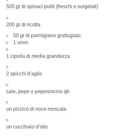
500 gr di spinaci puliti (freschi o surgelati)
200 gr di ricotta
50 gr di parmigiano grattugiato
1
uovo
1 cipolla di media grandezza
2 spicchi d’aglio
sale, pepe o peperoncino qb
un pizzico di noce moscata
un cucchiaio d’olio