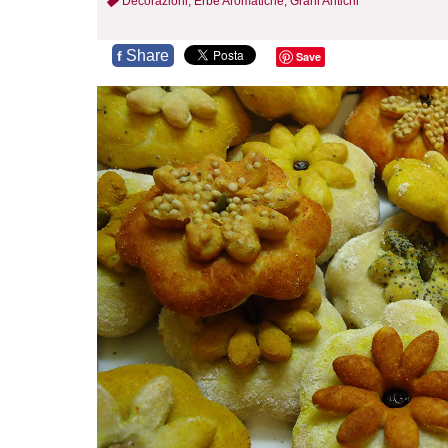
Decorazioni,
Erbe Aromatiche,
Grani Antichi
Share
f
Save