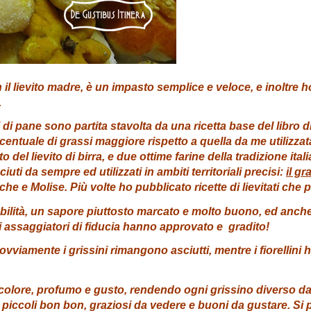
il lievito madre, è un impasto semplice e veloce, e inoltre ho 
.
lini di pane sono partita stavolta da una ricetta base del libr
entuale di grassi maggiore rispetto a quella da me utilizza
to del lievito di birra, e due ottime farine della tradizione ita
iuti da sempre ed utilizzati in ambiti territoriali precisi:
il gr
rche e Molise. Più volte ho pubblicato ricette di lievitati che
riabilità, un sapore piuttosto marcato e molto buono, ed anc
iei assaggiatori di fiducia hanno approvato e gradito!
i, ovviamente i grissini rimangono asciutti, mentre i fiorellini
lore, profumo e gusto, rendendo ogni grissino diverso dagli al
 piccoli bon bon, graziosi da vedere e buoni da gustare. Si