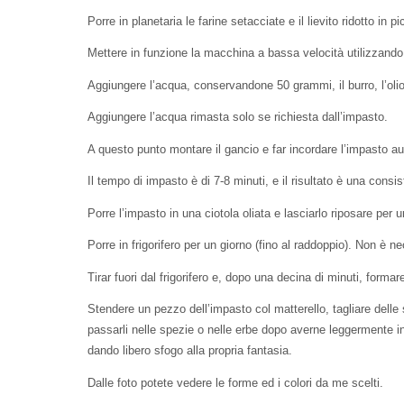
Porre in planetaria le farine setacciate e il lievito ridotto in pi
Mettere in funzione la macchina a bassa velocità utilizzando l
Aggiungere l’acqua, conservandone 50 grammi, il burro, l’olio
Aggiungere l’acqua rimasta solo se richiesta dall’impasto.
A questo punto montare il gancio e far incordare l’impasto a
Il tempo di impasto è di 7-8 minuti, e il risultato è una cons
Porre l’impasto in una ciotola oliata e lasciarlo riposare per u
Porre in frigorifero per un giorno (fino al raddoppio). Non è n
Tirar fuori dal frigorifero e, dopo una decina di minuti, formare i
Stendere un pezzo dell’impasto col matterello, tagliare delle s
passarli nelle spezie o nelle erbe dopo averne leggermente in
dando libero sfogo alla propria fantasia.
Dalle foto potete vedere le forme ed i colori da me scelti.