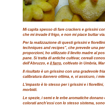
Mi capita spesso di fare crackers e grissini con 
che mi invade il frigo, e non mi piace buttar via
Per la realizzazione di questi grissini e fiorel
techniques and recipes”, che prevede una perc
proporzioni, ho utilizzato il lievito madre al pos
pane. Si tratta di antiche cultivar, cereali conosc
dell'Abruzzo, e
il farro
, coltivato in Umbria, Ma
Il risultato è un grissino con una gradevole f
calibratura davvero ottima, e, vi assicuro, i m
L’impasto è lo stesso per i grissini e i fiorellin
morbidi.
Le spezie, i semi e le erbe aromatiche donano co
colorati anch’essi con lo stesso sistema, sono