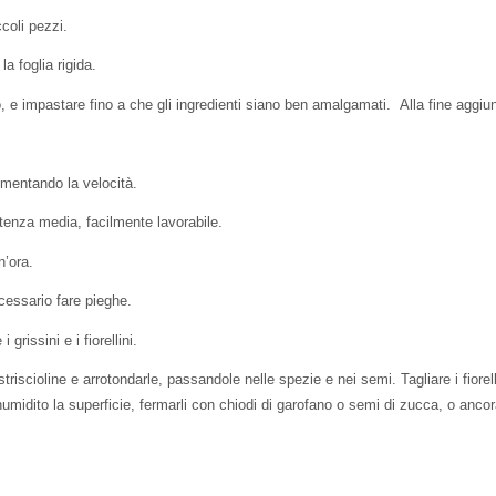
ccoli pezzi.
a foglia rigida.
, e impastare fino a che gli ingredienti siano ben amalgamati. Alla fine aggiun
umentando la velocità.
istenza media, facilmente lavorabile.
n’ora.
ecessario fare pieghe.
 grissini e i fiorellini.
triscioline e arrotondarle, passandole nelle spezie e nei semi. Tagliare i fiorel
umidito la superficie, fermarli con chiodi di garofano o semi di zucca, o anc