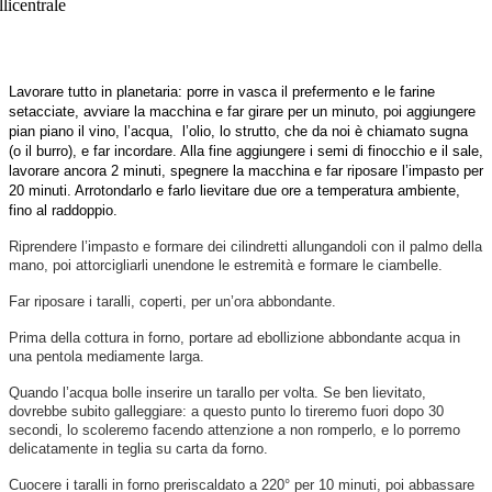
Lavorare tutto in planetaria: porre in vasca il prefermento e le farine
setacciate, avviare la macchina e far girare per un minuto, poi aggiungere
pian piano il vino, l’acqua, l’olio, lo strutto, che da noi è chiamato sugna
(o il burro), e far incordare. Alla fine aggiungere i semi di finocchio e il sale,
lavorare ancora 2 minuti, spegnere la macchina e far riposare l’impasto per
20 minuti. Arrotondarlo e farlo lievitare due ore a temperatura ambiente,
fino al raddoppio.
Riprendere l’impasto e formare dei cilindretti allungandoli con il palmo della
mano, poi attorcigliarli unendone le estremità e formare le ciambelle.
Far riposare i taralli, coperti, per un’ora abbondante.
Prima della cottura in forno, portare ad ebollizione abbondante acqua in
una pentola mediamente larga.
Quando l’acqua bolle inserire un tarallo per volta. Se ben lievitato,
dovrebbe subito galleggiare: a questo punto lo tireremo fuori dopo 30
secondi, lo scoleremo facendo attenzione a non romperlo, e lo porremo
delicatamente in teglia su carta da forno.
Cuocere i taralli in forno preriscaldato a 220° per 10 minuti, poi abbassare