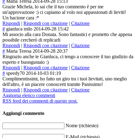
#
Maria Teresa
2014-09-28 15:13
Grazie Michela, lo sai che il tuo commento è per me
un'approvazione :) ci capiamo al volo noi appassionati di lieviti!
Un bacione cara :*
Rispondi
|
Rispondi con citazione
|
Citazione
#
gianluca milo
2014-09-28 15:42
Mi associo alla cara Donata. Sono fantastici e prometto che appena
possibile cercherò di replicarli
Rispondi
|
Rispondi con citazione
|
Citazione
#
Maria Teresa
2014-09-28 20:37
Ringrazio anche te Gianluca, ci tengo a conoscere il tuo giudizio da
esperto e buongustaio :)
Rispondi
|
Rispondi con citazione
|
Citazione
#
speedy70
2014-10-03 01:19
Complimentissim
i, ho fatto un giro tra i tuoi lievitati, uno meglio
dell'altro, è un piacere conoscerti tramite Panissimo!
Rispondi
|
Rispondi con citazione
|
Citazione
Aggiorna elenco commenti
RSS feed dei commenti di questo post.
Aggiungi commento
Nome (richiesto)
E-Mail (richiesta)