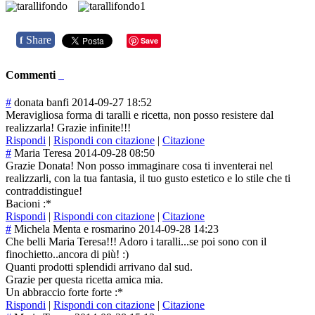
Share
f
Save
Commenti
#
donata banfi
2014-09-27 18:52
Meravigliosa forma di taralli e ricetta, non posso resistere dal
realizzarla! Grazie infinite!!!
Rispondi
|
Rispondi con citazione
|
Citazione
#
Maria Teresa
2014-09-28 08:50
Grazie Donata! Non posso immaginare cosa ti inventerai nel
realizzarli, con la tua fantasia, il tuo gusto estetico e lo stile che ti
contraddistingue!
Bacioni :*
Rispondi
|
Rispondi con citazione
|
Citazione
#
Michela Menta e rosmarino
2014-09-28 14:23
Che belli Maria Teresa!!! Adoro i taralli...se poi sono con il
finochietto..an
cora di più! :)
Quanti prodotti splendidi arrivano dal sud.
Grazie per questa ricetta amica mia.
Un abbraccio forte forte :*
Rispondi
|
Rispondi con citazione
|
Citazione