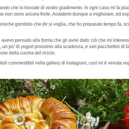
erando che lo troviate di vostro gradimento. In ogni caso mi fa p
e non sono ancora finite. Aiutatemi dunque a migliorare, ed espr
 brioche gomitolo che dir si voglia, che ho preparato tempo fa, s
vevo pensato alla forma che gli avrei dato: ciò che mi interessa
 un po’ di yogurt prossimo alla scadenza, e vari pacchettini di far
ose della cucina del riciclo.
itoli commestibili nella gallery di instagram, così mi è venuta v