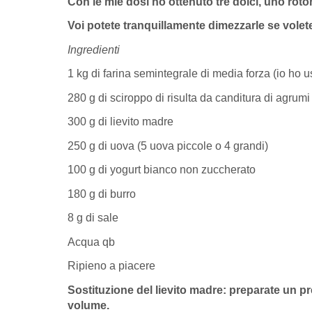
Con le mie dosi ho ottenuto tre dolci, uno roto
Voi potete tranquillamente dimezzarle se volet
Ingredienti
1 kg di farina semintegrale di media forza (io ho u
280 g di sciroppo di risulta da canditura di agrumi
300 g di lievito madre
250 g di uova (5 uova piccole o 4 grandi)
100 g di yogurt bianco non zuccherato
180 g di burro
8 g di sale
Acqua qb
Ripieno a piacere
Sostituzione del lievito madre: preparate un pr
volume.