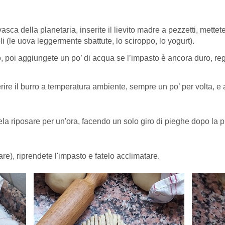
asca della planetaria, inserite il lievito madre a pezzetti, mette
oli (le uova leggermente sbattute, lo sciroppo, lo yogurt).
 poi aggiungete un po’ di acqua se l’impasto è ancora duro, reg
ire il burro a temperatura ambiente, sempre un po’ per volta, e a
ela riposare per un'ora, facendo un solo giro di pieghe dopo la 
e), riprendete l'impasto e fatelo acclimatare.