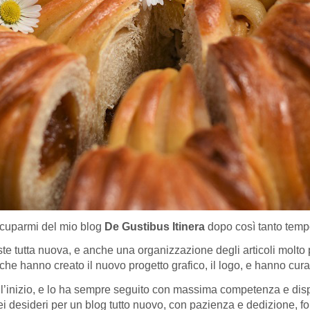
ccuparmi del mio blog
De Gustibus Itinera
dopo così tanto temp
 tutta nuova, e anche una organizzazione degli articoli molto p
che hanno creato il nuovo progetto grafico, il logo, e hanno cura
all’inizio, e lo ha sempre seguito con massima competenza e disp
i desideri per un blog tutto nuovo, con pazienza e dedizione, f