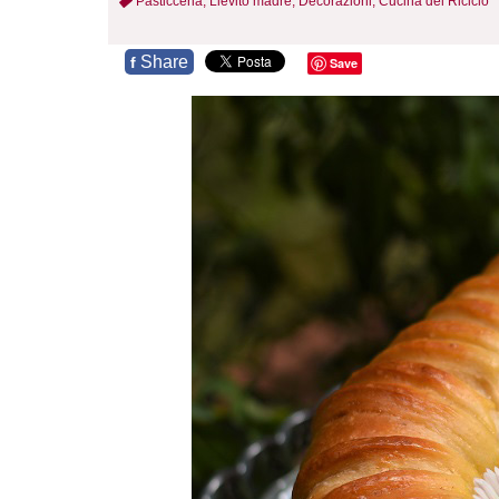
Pasticceria,
Lievito madre,
Decorazioni,
Cucina del Riciclo
Share
f
Save