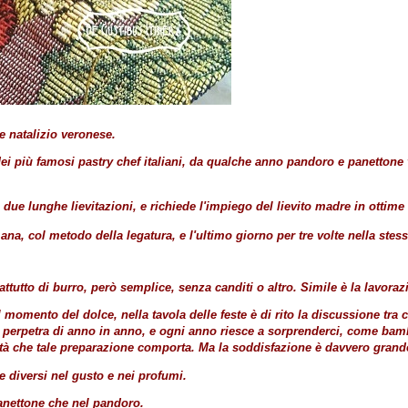
 natalizio veronese.
te dei più famosi pastry chef italiani, da qualche anno pandoro e panetto
 due lunghe lievitazioni, e richiede l'impiego del lievito madre in ottim
ana, col metodo della legatura, e l'ultimo giorno per tre volte nella stes
ttutto di burro, però semplice, senza canditi o altro. Simile è la lavoraz
 momento del dolce, nella tavola delle feste è di rito la discussione tra 
i perpetra di anno in anno, e ogni anno riesce a sorprenderci, come ba
coltà che tale preparazione comporta. Ma la soddisfazione è davvero gra
e diversi nel gusto e nei profumi.
panettone che nel pandoro.