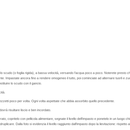
n lo scudo (o foglia rigida), a bassa velocità, versando l'acqua poco a poco. Noterete presto c
mente. Impastate ancora fino a rendere omogeneo il tutto, poi cominciate ad alternare tuorli 
tituire lo scudo con il gancio.
ità.
pezzetti poco per volta. Ogni volta aspettate che abbia assorbito quello precedente.
e dovrà risultare liscio e ben incordato.
to, copritelo con pellicola alimentare, segnate il livello dell'impasto e ponetelo in un luogo ch
licare. Dalla foto si evidenzia il livello raggiunto dall'impasto dopo la lievitazione: rispetto