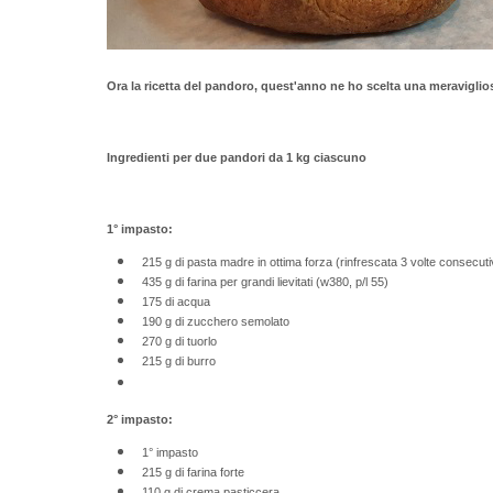
Ora la ricetta del pandoro, quest'anno ne ho scelta una meravigli
Ingredienti per due pandori da 1 kg ciascuno
1° impasto:
215 g di pasta madre in ottima forza (rinfrescata 3 volte consecuti
435 g di farina per grandi lievitati (w380, p/l 55)
175 di acqua
190 g di zucchero semolato
270 g di tuorlo
215 g di burro
2° impasto:
1° impasto
215 g di farina forte
110 g di crema pasticcera