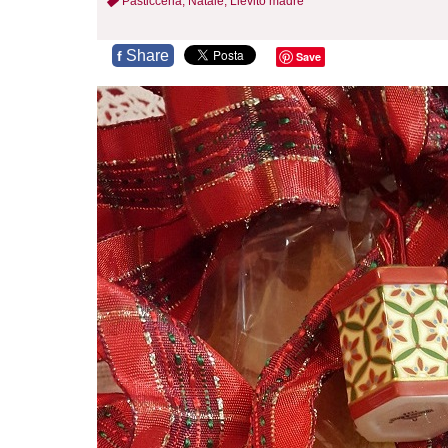
Pasticceria,
Natale,
Lievito madre
Share
f
Save