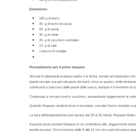
Emulsione:
185 g di burro
35 g di burro di cacao
55 g di tuorlo
45 g di miele
45 g di zucchero semolato
13 g di sale
1 bacca di vaniglia
Procedimento per il primo impasto
Versate in planetaria la pasta madre e la farina, iniziate ad impastare co
quindi versate una piccola parte dei tuorli, circa un quarto, molto lenta
comincerà a staccarsi dalle pareti della vasca, dunque è il momento di sos
Continuate a versare tuorli e zucchero, aumentando leggermente la veloc
Quando l'impasto risulterà liscio e incordato, versate il burro morbido a 
La fase dell'impastamento può durare dai 25 ai 30 minuti, l'impasto final
A questo punto ponete l'impasto in un contenitore alto, leggermente imburra
lucetta accesa. Occorreranno dalle 8 alle 12 ore circa perchè possa quadrup