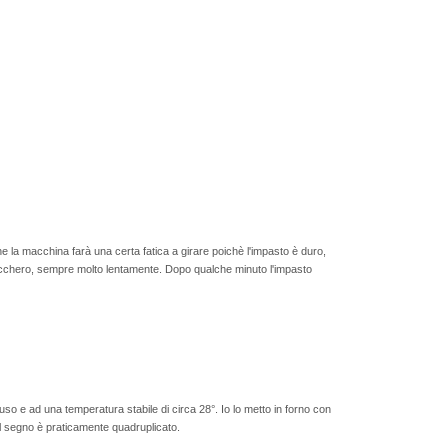
he la macchina farà una certa fatica a girare poichè l'impasto è duro,
e zucchero, sempre molto lentamente. Dopo qualche minuto l'impasto
iuso e ad una temperatura stabile di circa 28°. Io lo metto in forno con
 al segno è praticamente quadruplicato.