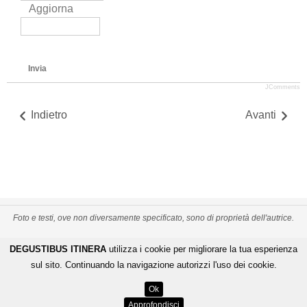
Aggiorna
Invia
JComments
Indietro
Avanti
Foto e testi, ove non diversamente specificato, sono di proprietà dell'autrice.
PRIVACY POLICY
CREDITS
MAPPA DEL SITO
DEGUSTIBUS ITINERA
utilizza i cookie per migliorare la tua esperienza
-
-
De Gustibus Itinera - Copyright
©
2026
.
All Rights Reserved
sul sito. Continuando la navigazione autorizzi l'uso dei cookie.
LOGIN
Ok
ENGINEERING BY
Approfondisci