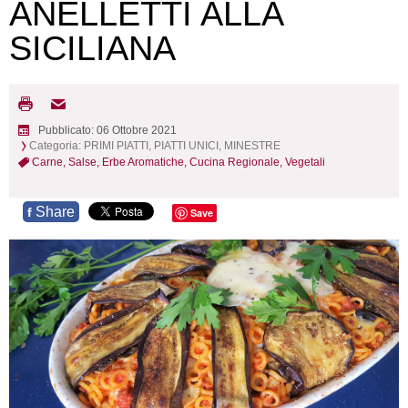
ANELLETTI ALLA
SICILIANA
Pubblicato: 06 Ottobre 2021
Categoria:
PRIMI PIATTI, PIATTI UNICI, MINESTRE
Carne,
Salse,
Erbe Aromatiche,
Cucina Regionale,
Vegetali
Share
f
Save