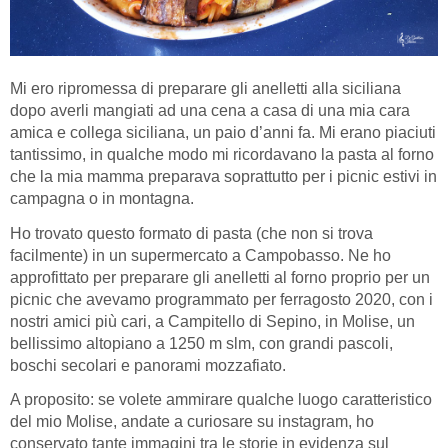
Mi ero ripromessa di preparare gli anelletti alla siciliana
dopo averli mangiati ad una cena a casa di una mia cara
amica e collega siciliana, un paio d’anni fa. Mi erano piaciuti
tantissimo, in qualche modo mi ricordavano la pasta al forno
che la mia mamma preparava soprattutto per i picnic estivi in
campagna o in montagna.
Ho trovato questo formato di pasta (che non si trova
facilmente) in un supermercato a Campobasso. Ne ho
approfittato per preparare gli anelletti al forno proprio per un
picnic che avevamo programmato per ferragosto 2020, con i
nostri amici più cari, a Campitello di Sepino, in Molise, un
bellissimo altopiano a 1250 m slm, con grandi pascoli,
boschi secolari e panorami mozzafiato.
A proposito: se volete ammirare qualche luogo caratteristico
del mio Molise, andate a curiosare su instagram, ho
conservato tante immagini tra le storie in evidenza sul