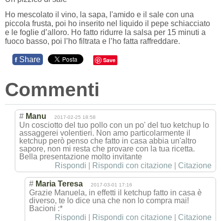
Ho mescolato il vino, la sapa, l'amido e il sale con una
piccola frusta, poi ho inserito nel liquido il pepe schiacciato
e le foglie d’alloro. Ho fatto ridurre la salsa per 15 minuti a
fuoco basso, poi l’ho filtrata e l’ho fatta raffreddare.
Share
f
Save
Commenti
#
Manu
2017-02-25 18:58
Un cosciotto del tuo pollo con un po' del tuo ketchup lo
assaggerei volentieri. Non amo particolarmente il
ketchup però penso che fatto in casa abbia un'altro
sapore, non mi resta che provare con la tua ricetta.
Bella presentazione molto invitante
Rispondi
|
Rispondi con citazione
|
Citazione
#
Maria Teresa
2017-03-01 17:16
Grazie Manuela, in effetti il ketchup fatto in casa è
diverso, te lo dice una che non lo compra mai!
Bacioni :*
Rispondi
|
Rispondi con citazione
|
Citazione