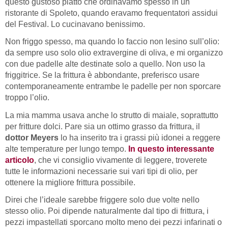
questo gustoso piatto che ordinavamo spesso in un
ristorante di Spoleto, quando eravamo frequentatori assidui
del Festival. Lo cucinavano benissimo.
Non friggo spesso, ma quando lo faccio non lesino sull’olio:
da sempre uso solo olio extravergine di oliva, e mi organizzo
con due padelle alte destinate solo a quello. Non uso la
friggitrice. Se la frittura è abbondante, preferisco usare
contemporaneamente entrambe le padelle per non sporcare
troppo l’olio.
La mia mamma usava anche lo strutto di maiale, soprattutto
per fritture dolci. Pare sia un ottimo grasso da frittura, il
dottor Meyers
lo ha inserito tra i grassi più idonei a reggere
alte temperature per lungo tempo.
In questo interessante
articolo
, che vi consiglio vivamente di leggere, troverete
tutte le informazioni necessarie sui vari tipi di olio, per
ottenere la migliore frittura possibile.
Direi che l’ideale sarebbe friggere solo due volte nello
stesso olio. Poi dipende naturalmente dal tipo di frittura, i
pezzi impastellati sporcano molto meno dei pezzi infarinati o