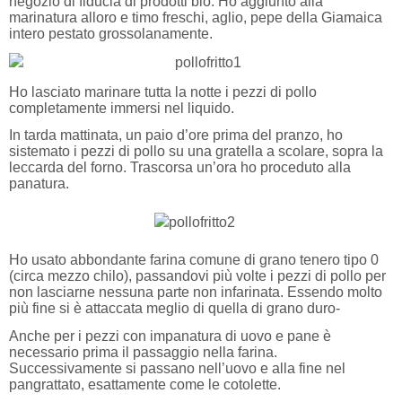
negozio di fiducia di prodotti bio. Ho aggiunto alla
marinatura alloro e timo freschi, aglio, pepe della Giamaica
intero pestato grossolanamente.
Ho lasciato marinare tutta la notte i pezzi di pollo
completamente immersi nel liquido.
In tarda mattinata, un paio d’ore prima del pranzo, ho
sistemato i pezzi di pollo su una gratella a scolare, sopra la
leccarda del forno. Trascorsa un’ora ho proceduto alla
panatura.
Ho usato abbondante farina comune di grano tenero tipo 0
(circa mezzo chilo), passandovi più volte i pezzi di pollo per
non lasciarne nessuna parte non infarinata. Essendo molto
più fine si è attaccata meglio di quella di grano duro-
Anche per i pezzi con impanatura di uovo e pane è
necessario prima il passaggio nella farina.
Successivamente si passano nell’uovo e alla fine nel
pangrattato, esattamente come le cotolette.