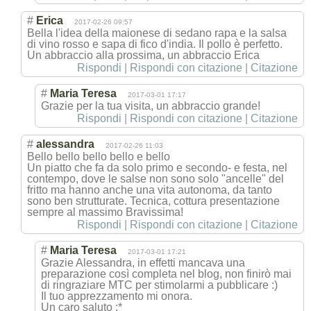
#
Erica
2017-02-26 09:57
Bella l'idea della maionese di sedano rapa e la salsa
di vino rosso e sapa di fico d'india. Il pollo è perfetto.
Un abbraccio alla prossima, un abbraccio Erica
Rispondi
|
Rispondi con citazione
|
Citazione
#
Maria Teresa
2017-03-01 17:17
Grazie per la tua visita, un abbraccio grande!
Rispondi
|
Rispondi con citazione
|
Citazione
#
alessandra
2017-02-26 11:03
Bello bello bello bello e bello
Un piatto che fa da solo primo e secondo- e festa, nel
contempo, dove le salse non sono solo "ancelle" del
fritto ma hanno anche una vita autonoma, da tanto
sono ben strutturate. Tecnica, cottura presentazione
sempre al massimo Bravissima!
Rispondi
|
Rispondi con citazione
|
Citazione
#
Maria Teresa
2017-03-01 17:21
Grazie Alessandra, in effetti mancava una
preparazione così completa nel blog, non finirò mai
di ringraziare MTC per stimolarmi a pubblicare :)
Il tuo apprezzamento mi onora.
Un caro saluto :*