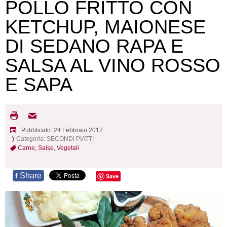
POLLO FRITTO CON
KETCHUP, MAIONESE
DI SEDANO RAPA E
SALSA AL VINO ROSSO
E SAPA
Pubblicato: 24 Febbraio 2017
Categoria:
SECONDI PIATTI
Carne,
Salse,
Vegetali
Share
f
Save