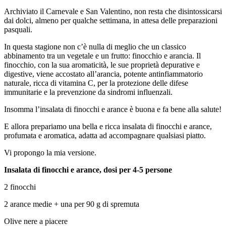
Archiviato il Carnevale e San Valentino, non resta che disintossicarsi
dai dolci, almeno per qualche settimana, in attesa delle preparazioni
pasquali.
In questa stagione non c’è nulla di meglio che un classico
abbinamento tra un vegetale e un frutto: finocchio e arancia. Il
finocchio, con la sua aromaticità, le sue proprietà depurative e
digestive, viene accostato all’arancia, potente antinfiammatorio
naturale, ricca di vitamina C, per la protezione delle difese
immunitarie e la prevenzione da sindromi influenzali.
Insomma l’insalata di finocchi e arance è buona e fa bene alla salute!
E allora prepariamo una bella e ricca insalata di finocchi e arance,
profumata e aromatica, adatta ad accompagnare qualsiasi piatto.
Vi propongo la mia versione.
Insalata di finocchi e arance, dosi per 4-5 persone
2 finocchi
2 arance medie + una per 90 g di spremuta
Olive nere a piacere