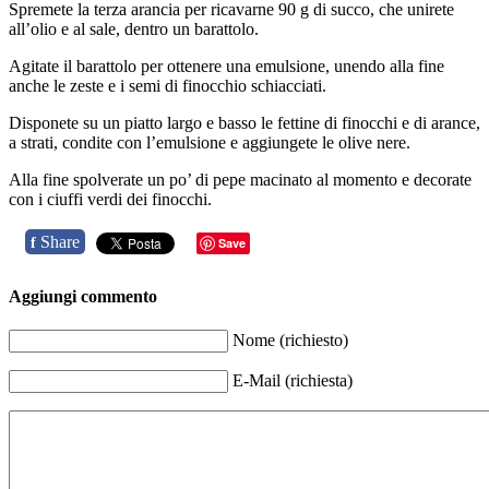
Spremete la terza arancia per ricavarne 90 g di succo, che unirete
all’olio e al sale, dentro un barattolo.
Agitate il barattolo per ottenere una emulsione, unendo alla fine
anche le zeste e i semi di finocchio schiacciati.
Disponete su un piatto largo e basso le fettine di finocchi e di arance,
a strati, condite con l’emulsione e aggiungete le olive nere.
Alla fine spolverate un po’ di pepe macinato al momento e decorate
con i ciuffi verdi dei finocchi.
Share
f
Save
Aggiungi commento
Nome (richiesto)
E-Mail (richiesta)