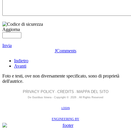
Aggiorna
Invia
JComments
Indietro
Avanti
Foto e testi, ove non diversamente specificato, sono di proprietà
dell'autrice.
PRIVACY POLICY
CREDITS
MAPPA DEL SITO
-
-
De Gustibus Itinera - Copyright
©
2026
.
All Rights Reserved
LOGIN
ENGINEERING BY