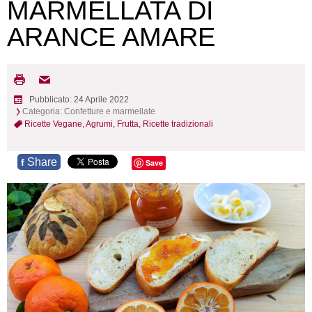
MARMELLATA DI
ARANCE AMARE
Pubblicato: 24 Aprile 2022
Categoria:
Confetture e marmellate
Ricette Vegane,
Agrumi,
Frutta,
Ricette tradizionali
Share
f
Save