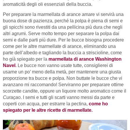
aromaticità degli oli essenziali della buccia.
Per preparare la marmellata di arance amare vi servirà una
buona dose di pazienza, perché la polpa è piena di semi e
gli spicchi sono rivestiti da una pellicina più dura che negli
altri agrumi. Serve molto tempo per separare la polpa dai
semi e dalle parti più dure. Per le bucce bisogna procedere
come per le altre marmellate di arance, eliminando una
parte dell’albedo e tagliando la buccia a striscioline, come
ho già spiegato per la
marmellata di arance Washington
Navel
.
Le bucce non vanno usate tutte, consiglierei di
usarne un po’ meno della metà, per mantenere una giusta
proporzione tra bucce e polpa. Non buttate le bucce che vi
avanzano mi raccomando! Serviranno per preparare ottime
scorzette candite, oppure un liquore molto aromatico come il
Curaçao
. I semi e tutti gli scarti vanno messi da parte e
coperti con acqua, per estrarre la pectina,
come ho
spiegato per le altre ricette di marmellate.