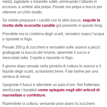
metà), tagliatele a listarelle sottili, eliminando l’albedo in
eccesso, e unitele alla polpa. Pesate ora polpa e bucce per
ottenere un chilo esatto.
Se volete preparare i canditi con le altre bucce,
seguite la
ricetta delle scorzette candite
già presente in questo blog.
Prendete ora la ciotolina degli scarti, versateci sopra l’acqua
e riponete in frigo.
Pesate 350 g di zucchero e versatelo sulle arance a pezzi;
grattugiate la buccia del limone, spremete il succo e
mescolate tutto. Coprite e riponete in frigo.
Il giorno dopo versate nella pentola di cottura le arance e il
liquido degli scarti, scolandolo bene. Fate bollire per una
ventina di minuti.
Spegnete il fuoco e attendete un paio d’ore. Nel frattempo
sterilizzate i barattoli
come spiegato negli altri articoli di
marmellate o confetture.
Riprendete la cottura, versando pian piano lo zucchero