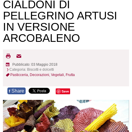
CIALDONI DI
PELLEGRINO ARTUSI
IN VERSIONE
ARCOBALENO
Pubblicato: 03 Maggio 2018
Categoria:
Biscotti e dolcetti
Pasticceria,
Decorazioni,
Vegetali,
Frutta
Share
f
Save