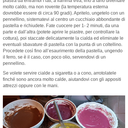
piastra da entrambi i lati, a fiamma viva, fino a farlo diventare
molto caldo, ma non rovente (la temperatura esterna
dovrebbe essere di circa 90 gradi). Apritelo, ungetelo con un
pennellino, sistematevi al centro un cucchiaio abbondante di
pastella e richiudete. Fate cuocere per 1- 2 minuti, da una
parte e dall’altra (potete aprire le piastre, per controllare la
cottura), poi staccate delicatamente la cialda ed eliminate le
eventuali sbavature di pastella con la punta di un coltellino.
Procedete così fino all’esaurimento della pastella, ungendo
il ferro, se è il caso, con poco olio, servendovi di un
pennellino.
Se volete servire cialde a sigaretta o a cono, arrotolatele
finché sono ancora molto calde, aiutandovi con gli appositi
attrezzi oppure con le mani.