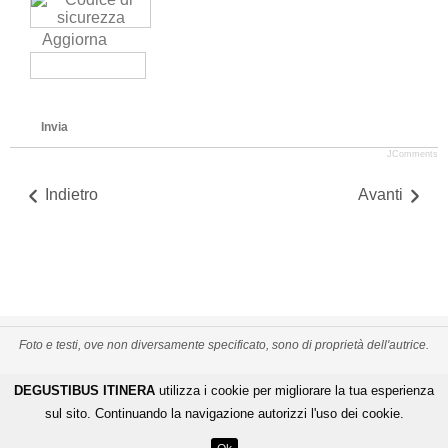
Aggiorna
Invia
JComments
Indietro
Avanti
Foto e testi, ove non diversamente specificato, sono di proprietà dell'autrice.
PRIVACY POLICY
CREDITS
MAPPA DEL SITO
DEGUSTIBUS ITINERA
utilizza i cookie per migliorare la tua esperienza
-
-
De Gustibus Itinera - Copyright
©
2026
.
All Rights Reserved
sul sito. Continuando la navigazione autorizzi l'uso dei cookie.
LOGIN