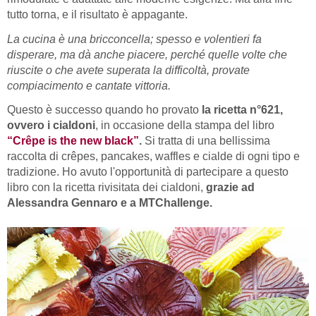
tutto torna, e il risultato è appagante.
La cucina è una bricconcella; spesso e volentieri fa
disperare, ma dà anche piacere, perché quelle volte che
riuscite o che avete superata la difficoltà, provate
compiacimento e cantate vittoria.
Questo è successo quando ho provato
la ricetta n°621,
ovvero i cialdoni
, in occasione della stampa del libro
“Cr
ê
pe is the new black”
.
Si tratta di una bellissima
raccolta di crêpes, pancakes, waffles e cialde di ogni tipo e
tradizione. Ho avuto l'opportunità di partecipare a questo
libro con la ricetta rivisitata dei cialdoni,
grazie ad
Alessandra Gennaro e a MTChallenge.