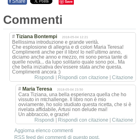
Share
f
Save
Commenti
#
Tiziana Bontempi
2018-05-04 12:21
Bellissima introduzione e grande verità.
Che esplosione di allegria e di colori Maria Teresa!
Complimenti anche per il libro! Io nell'ultimo anno,
diciamo anche anno e mezzo, mi sono persa tante di
quelle novità... da lupo solitario quale sono poi.. Ma
che bella iniziativa dev'essere stata anche questa.
Complimenti ancora :)
Rispondi
|
Rispondi con citazione
|
Citazione
#
Maria Teresa
2018-05-04 23:50
Cara Tiziana, una bella esperienza quella che ho
vissuto in mtchallenge. Il libro non è mio
ovviamente, ho solo studiato questa ricetta, che si è
rivelata affidabile, Artusi non delude mai!
Un abbraccio, e grazie!
Rispondi
|
Rispondi con citazione
|
Citazione
Aggiorna elenco commenti
RSS feed dei commenti di questo post.