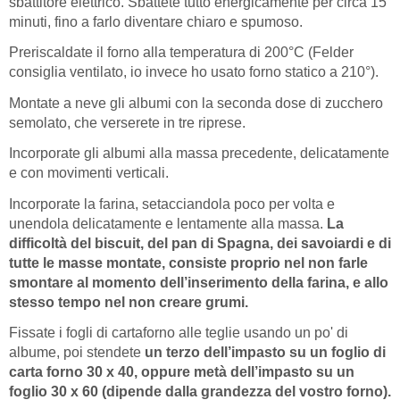
sbattitore elettrico. Sbattete tutto energicamente per circa 15
minuti, fino a farlo diventare chiaro e spumoso.
Preriscaldate il forno alla temperatura di 200°C (Felder
consiglia ventilato, io invece ho usato forno statico a 210°).
Montate a neve gli albumi con la seconda dose di zucchero
semolato, che verserete in tre riprese.
Incorporate gli albumi alla massa precedente, delicatamente
e con movimenti verticali.
Incorporate la farina, setacciandola poco per volta e
unendola delicatamente e lentamente alla massa.
La
difficoltà del biscuit, del pan di Spagna, dei savoiardi e di
tutte le masse montate, consiste proprio nel non farle
smontare al momento dell’inserimento della farina, e allo
stesso tempo nel non creare grumi.
Fissate i fogli di cartaforno alle teglie usando un po' di
albume, poi stendete
un terzo dell’impasto su un foglio di
carta forno 30 x 40, oppure metà dell’impasto su un
foglio 30 x 60 (dipende dalla grandezza del vostro forno).