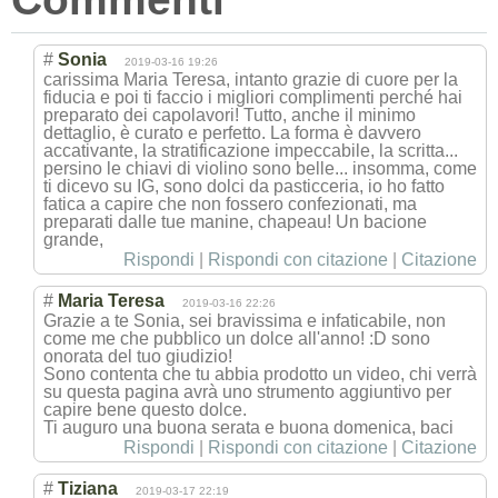
#
Sonia
2019-03-16 19:26
carissima Maria Teresa, intanto grazie di cuore per la
fiducia e poi ti faccio i migliori complimenti perché hai
preparato dei capolavori! Tutto, anche il minimo
dettaglio, è curato e perfetto. La forma è davvero
accativante, la stratificazione impeccabile, la scritta...
persino le chiavi di violino sono belle... insomma, come
ti dicevo su IG, sono dolci da pasticceria, io ho fatto
fatica a capire che non fossero confezionati, ma
preparati dalle tue manine, chapeau! Un bacione
grande,
Rispondi
|
Rispondi con citazione
|
Citazione
#
Maria Teresa
2019-03-16 22:26
Grazie a te Sonia, sei bravissima e infaticabile, non
come me che pubblico un dolce all'anno! :D sono
onorata del tuo giudizio!
Sono contenta che tu abbia prodotto un video, chi verrà
su questa pagina avrà uno strumento aggiuntivo per
capire bene questo dolce.
Ti auguro una buona serata e buona domenica, baci
Rispondi
|
Rispondi con citazione
|
Citazione
#
Tiziana
2019-03-17 22:19