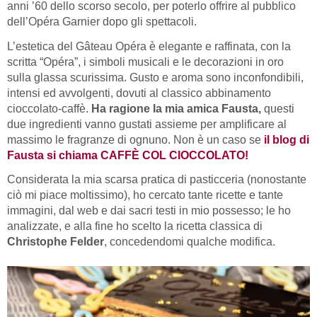
anni ’60 dello scorso secolo, per poterlo offrire al pubblico
dell’Opéra Garnier dopo gli spettacoli.
L’estetica del Gâteau Opéra è elegante e raffinata, con la
scritta “Opéra”, i simboli musicali e le decorazioni in oro
sulla glassa scurissima. Gusto e aroma sono inconfondibili,
intensi ed avvolgenti, dovuti al classico abbinamento
cioccolato-caffè.
Ha ragione la mia amica Fausta,
questi
due ingredienti vanno gustati assieme per amplificare al
massimo le fragranze di ognuno. Non è un caso se
il blog di
Fausta si chiama CAFFÈ COL CIOCCOLATO!
Considerata la mia scarsa pratica di pasticceria (nonostante
ciò mi piace moltissimo), ho cercato tante ricette e tante
immagini, dal web e dai sacri testi in mio possesso; le ho
analizzate, e alla fine ho scelto la ricetta classica di
Christophe Felder
, concedendomi qualche modifica.