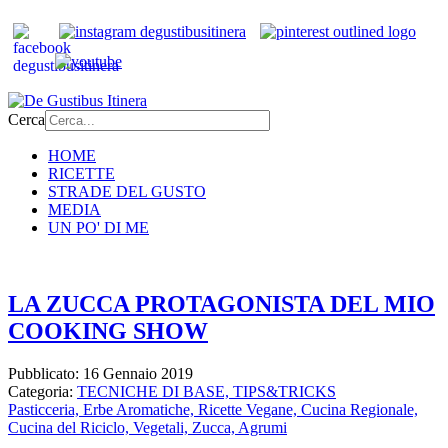
Cerca
HOME
RICETTE
STRADE DEL GUSTO
MEDIA
UN PO' DI ME
LA ZUCCA PROTAGONISTA DEL MIO
COOKING SHOW
Pubblicato: 16 Gennaio 2019
Categoria:
TECNICHE DI BASE, TIPS&TRICKS
Pasticceria,
Erbe Aromatiche,
Ricette Vegane,
Cucina Regionale,
Cucina del Riciclo,
Vegetali,
Zucca,
Agrumi