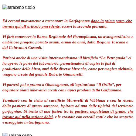
Ed eccomi nuovamente a raccontare la Garfagnana:
dopo la prima parte, che
trovate qui all'articolo precedente,
eccovi la seconda giornata.
Vi farò conoscere la Banca Regionale del Germoplasma, un avanguardistico e
ambizioso progetto portato avanti, ormai da anni, dalla Regione Toscana e
dai Coltivatori Custodi.
Parlerò anche di una visita interessantissima: il birrificio “La Petrognola” ci
ha aperto le porte del laboratorio, permettendoci di capire le fasi di
produzione della birra, anzi delle diverse birre che, come per magica alchimia,
vengono create dal geniale Roberto Giannarelli.
Vi porterò poi a pranzo a Giuncugnano, all’agriturismo “Il Grillo”, per
degustare piatti innovativi creati con i tipici prodotti della Garfagnana.
Terminerò con la visita al caseificio Marovelli di Vibbiana e con la ricetta
della pastiera di grano saraceno, ispirata ad una delle tipicità del territorio
garfagnino. Si tratta di una fusion tra
la pastiera napoletana di grano, che
trovate qui nella sezione dolci,
e le crostate con cereali cotti e che ho scoperto
e assaggiato in Garfagnana.