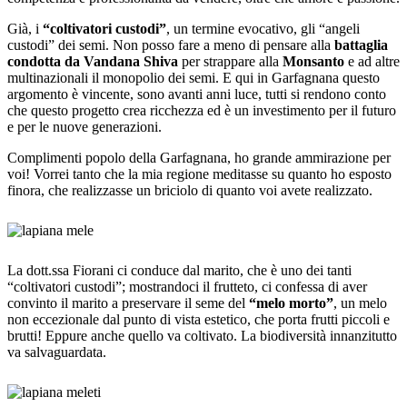
Già, i
“coltivatori custodi”
, un termine evocativo, gli “angeli
custodi” dei semi. Non posso fare a meno di pensare alla
battaglia
condotta da Vandana Shiva
per strappare alla
Monsanto
e ad altre
multinazionali il monopolio dei semi. E qui in Garfagnana questo
argomento è vincente, sono avanti anni luce, tutti si rendono conto
che questo progetto crea ricchezza ed è un investimento per il futuro
e per le nuove generazioni.
Complimenti popolo della Garfagnana, ho grande ammirazione per
voi! Vorrei tanto che la mia regione meditasse su quanto ho esposto
finora, che realizzasse un briciolo di quanto voi avete realizzato.
La dott.ssa Fiorani ci conduce dal marito, che è uno dei tanti
“coltivatori custodi”; mostrandoci il frutteto, ci confessa di aver
convinto il marito a preservare il seme del
“melo morto”
, un melo
non eccezionale dal punto di vista estetico, che porta frutti piccoli e
brutti! Eppure anche quello va coltivato. La biodiversità innanzitutto
va salvaguardata.