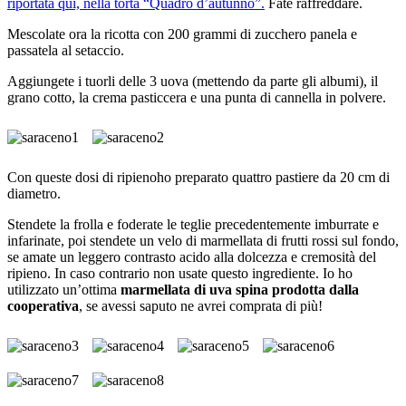
riportata qui, nella torta “Quadro d’autunno”.
Fate raffreddare.
Mescolate ora la ricotta con 200 grammi di zucchero panela e
passatela al setaccio.
Aggiungete i tuorli delle 3 uova (mettendo da parte gli albumi), il
grano cotto, la crema pasticcera e una punta di cannella in polvere.
Con queste dosi di ripienoho preparato quattro pastiere da 20 cm di
diametro.
Stendete la frolla e foderate le teglie precedentemente imburrate e
infarinate, poi stendete un velo di marmellata di frutti rossi sul fondo,
se amate un leggero contrasto acido alla dolcezza e cremosità del
ripieno. In caso contrario non usate questo ingrediente. Io ho
utilizzato un’ottima
marmellata di uva spina prodotta dalla
cooperativa
, se avessi saputo ne avrei comprata di più!