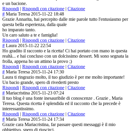
e un bacione.
Rispondi
|
Rispondi con citazione
|
Citazione
#
Maria Teresa
2015-11-22 18:48
Grazie Annarita, hai percepito dalle mie parole tutto l'entusiasmo per
questa bella esperienza, dalla quale
ho imparato tanto.
Un caro saluto a te e famiglia!
Rispondi
|
Rispondi con citazione
|
Citazione
#
Laura
2015-11-22 22:54
Ho gradito il racconto e la ricetta! Ci hai portato con mano in questa
realtà... e hai concluso con un dolcissimo dessert. Mi sono segnata la
frolla, appena ho un attimo la provo ;)
Rispondi
|
Rispondi con citazione
|
Citazione
#
Maria Teresa
2015-11-24 17:30
Laura ti ringrazio molto, il tuo giudizio è per me molto importante!
Un bacio grande, spero di rivederti presto
Rispondi
|
Rispondi con citazione
|
Citazione
#
Mariacristina
2015-11-23 07:24
Il tuo blog è una fonte inesauribile di conoscenze . Grazie , Maria
Teresa. Questa ricetta è splendida ed il racconto che la precede è
interessantissi
mo.
Rispondi
|
Rispondi con citazione
|
Citazione
#
Maria Teresa
2015-11-24 17:34
Grazie cara Mariacristina, far passare questi messaggi è il mio
obbiettivo, spero di riuscirci.