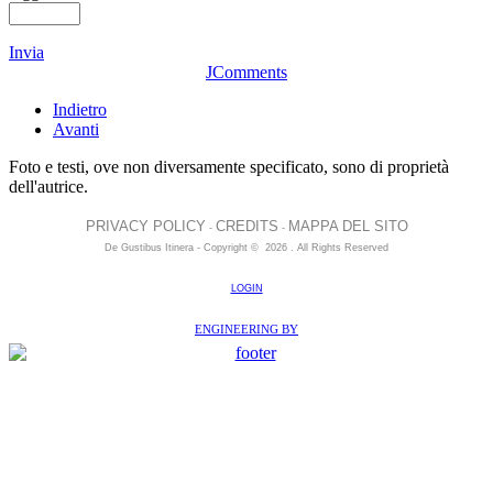
Invia
JComments
Indietro
Avanti
Foto e testi, ove non diversamente specificato, sono di proprietà
dell'autrice.
PRIVACY POLICY
CREDITS
MAPPA DEL SITO
-
-
De Gustibus Itinera - Copyright
©
2026
.
All Rights Reserved
LOGIN
ENGINEERING BY