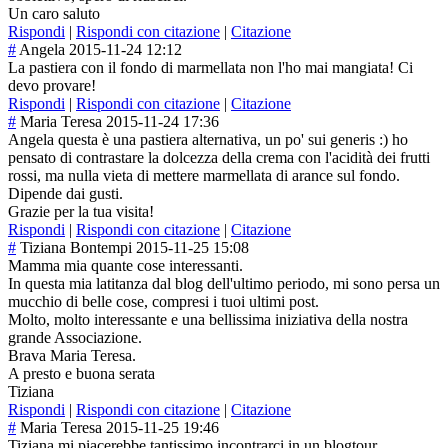
Un caro saluto
Rispondi
|
Rispondi con citazione
|
Citazione
#
Angela
2015-11-24 12:12
La pastiera con il fondo di marmellata non l'ho mai mangiata! Ci
devo provare!
Rispondi
|
Rispondi con citazione
|
Citazione
#
Maria Teresa
2015-11-24 17:36
Angela questa è una pastiera alternativa, un po' sui generis :) ho
pensato di contrastare la dolcezza della crema con l'acidità dei frutti
rossi, ma nulla vieta di mettere marmellata di arance sul fondo.
Dipende dai gusti.
Grazie per la tua visita!
Rispondi
|
Rispondi con citazione
|
Citazione
#
Tiziana Bontempi
2015-11-25 15:08
Mamma mia quante cose interessanti.
In questa mia latitanza dal blog dell'ultimo periodo, mi sono persa un
mucchio di belle cose, compresi i tuoi ultimi post.
Molto, molto interessante e una bellissima iniziativa della nostra
grande Associazione.
Brava Maria Teresa.
A presto e buona serata
Tiziana
Rispondi
|
Rispondi con citazione
|
Citazione
#
Maria Teresa
2015-11-25 19:46
Tiziana mi piacerebbe tantissimo incontrarci in un blogtour