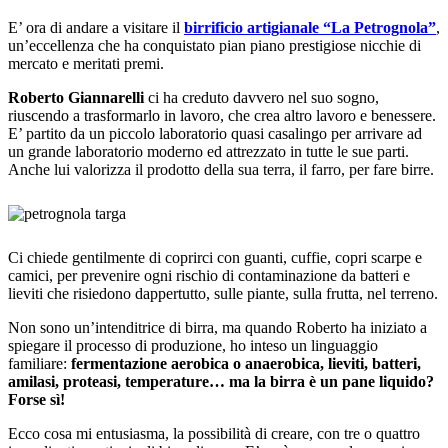
E’ ora di andare a visitare il
birrificio artigianale “La Petrognola”
,
un’eccellenza che ha conquistato pian piano prestigiose nicchie di
mercato e meritati premi.
Roberto Giannarelli
ci ha creduto davvero nel suo sogno,
riuscendo a trasformarlo in lavoro, che crea altro lavoro e benessere.
E’ partito da un piccolo laboratorio quasi casalingo per arrivare ad
un grande laboratorio moderno ed attrezzato in tutte le sue parti.
Anche lui valorizza il prodotto della sua terra, il farro, per fare birre.
Ci chiede gentilmente di coprirci con guanti, cuffie, copri scarpe e
camici, per prevenire ogni rischio di contaminazione da batteri e
lieviti che risiedono dappertutto, sulle piante, sulla frutta, nel terreno.
Non sono un’intenditrice di birra, ma quando Roberto ha iniziato a
spiegare il processo di produzione, ho inteso un linguaggio
familiare:
fermentazione aerobica o anaerobica, lieviti, batteri,
amilasi, proteasi, temperature… ma la birra è un pane liquido?
Forse sì!
Ecco cosa mi entusiasma, la possibilità di creare, con tre o quattro