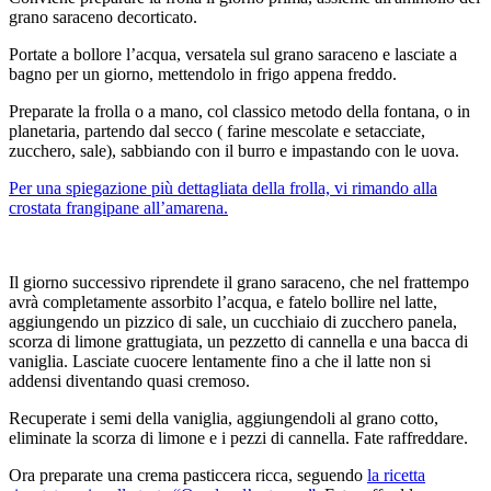
grano saraceno decorticato.
Portate a bollore l’acqua, versatela sul grano saraceno e lasciate a
bagno per un giorno, mettendolo in frigo appena freddo.
Preparate la frolla o a mano, col classico metodo della fontana, o in
planetaria, partendo dal secco ( farine mescolate e setacciate,
zucchero, sale), sabbiando con il burro e impastando con le uova.
Per una spiegazione più dettagliata della frolla, vi rimando alla
crostata frangipane all’amarena.
Il giorno successivo riprendete il grano saraceno, che nel frattempo
avrà completamente assorbito l’acqua, e fatelo bollire nel latte,
aggiungendo un pizzico di sale, un cucchiaio di zucchero panela,
scorza di limone grattugiata, un pezzetto di cannella e una bacca di
vaniglia. Lasciate cuocere lentamente fino a che il latte non si
addensi diventando quasi cremoso.
Recuperate i semi della vaniglia, aggiungendoli al grano cotto,
eliminate la scorza di limone e i pezzi di cannella. Fate raffreddare.
Ora preparate una crema pasticcera ricca, seguendo
la ricetta