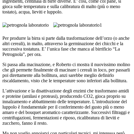
ingredienti, centinaia di birre diverse. E’ così, come col pane, si
gioca sulle temperatura e sulla calibratura di malto (più o meno
tostato), acqua, lieviti e luppolo.
Per produrre la birra si parte dalla trasformazione dell’orzo (o anche
altri cereali), in malto, attraverso la germinazione dei chicchi e la
successiva tostatura. E’ l’unica fase che manca al birrificio “La
Petrognola”, per ora.
Si passa alla macinazione, e Roberto ci mostra il nuovissimo molino
che gli permette finalmente di macinare i cereali in loco, per passarli
poi direttamente alla bollitura, anzi sarebbe meglio definirlo
riscaldamento, visto che le temperature sono inferiori alla bollitura.
L’attivazione e la disattivazione degli enzimi che trasformano amidi
e proteine (amilasi e proteasi), producendo CO2, gioca proprio su
innalzamento e abbattimento delle temperature. L’introduzione del
luppolo è fondamentale per il conferimento del gusto più o meno
amaro e del bouquet aromatico caratterizzante. Successivi filtraggi e
centrifugazioni, fermentazioni e riposo, ricalibratura di lieviti e
zucchero, fanno il resto.
Ma non voglio annoiarvi con particolari tecnici, mi interessa però