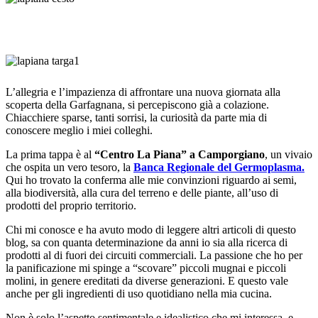
L’allegria e l’impazienza di affrontare una nuova giornata alla
scoperta della Garfagnana, si percepiscono già a colazione.
Chiacchiere sparse, tanti sorrisi, la curiosità da parte mia di
conoscere meglio i miei colleghi.
La prima tappa è al
“Centro La Piana” a Camporgiano
, un vivaio
che ospita un vero tesoro, la
Banca Regionale del Germoplasma.
Qui ho trovato la conferma alle mie convinzioni riguardo ai semi,
alla biodiversità, alla cura del terreno e delle piante, all’uso di
prodotti del proprio territorio.
Chi mi conosce e ha avuto modo di leggere altri articoli di questo
blog, sa con quanta determinazione da anni io sia alla ricerca di
prodotti al di fuori dei circuiti commerciali. La passione che ho per
la panificazione mi spinge a “scovare” piccoli mugnai e piccoli
molini, in genere ereditati da diverse generazioni. E questo vale
anche per gli ingredienti di uso quotidiano nella mia cucina.
Non è solo l’aspetto sentimentale e idealistico che mi interessa, e