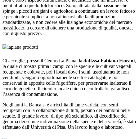
nient’affatto quello folcloristico. Sono attirata dalla passione che
spinge i piccoli artigiani e agricoltori a continuare un lavoro faticoso
e per niente semplice, a non allinearsi alle facili produzioni
standardizzate, a non cedere alle lusinghe economiche del mercato
massificato, a cercare di ottenere una produzione di qualità, onesta,
con il giusto prezzo.
Ci accoglie, presso il Centro La Piana, la
dott.ssa Fabiana Fiorani
,
la quale ci mostra prima i campi con le specie e le cultivar vegetali
recuperate e coltivate, poi i locali dove i semi, assolutamente non
vendibili, vengono opportunamente scelti e catalogati, e poi
conservati in apposite celle frigorifere, per preservarne inalterato il
corredo genetico. Il circuito locale chiuso e controllato, garantisce
l’assenza di contaminazione.
Negli anni la Banca si è arricchita di tante varietà, con semi
recuperati con la collaborazione di tutti, persino dei bambini nelle
scuole. Il grande lavoro, di tipo più scientifico, di decodifica del
genoma dei semi e individuazione della specie e della varietà, è stato
effettuato dall’Università di Pisa. Un lavoro lungo e laborioso.