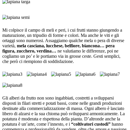
Mi colpisce il campo di meli e peri, i cui frutti stanno giungendo a
maturazione, un tripudio di forme e colori. Ma anche le viti e gli
ortaggi sono numerosi. Assaggiamo qualche mela o pera di diverse
varietà,
mela casciana, lucchese, belfiore, biancona… pera
figura, zucchero, verdina…
ne valutiamo le differenze, poi ne
cogliamo un po’ e le portiamo via in grosse ceste. Gesti semplici,
che però ci riempiono di soddisfazione.
Gli alberi da frutto non sono ingabbiati, costretti a svilupparsi
disposti in filari stretti e potati bassi, come nelle grandi produzioni
destinate alla commercializzazione di massa. Ogni albero è lasciato
libero di alzarsi e la sua chioma può svilupparsi armonicamente. La
potatura è moderata e rispettosa della pianta. D’altronde anche la
potatura è un’arte, come l’innesto, e i
“coltivatori custodi”
hanno
competenza e professionalità da vendere, oltre che amore e passione.