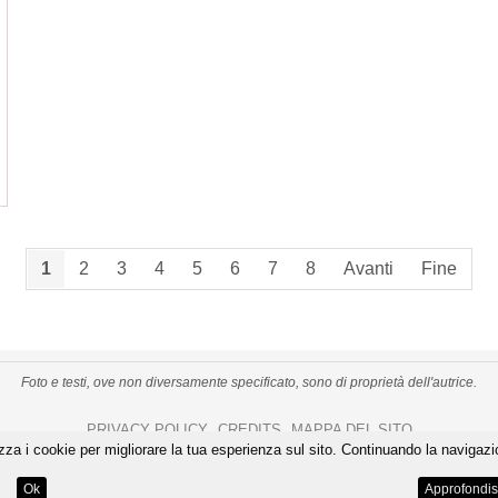
1
2
3
4
5
6
7
8
Avanti
Fine
Foto e testi, ove non diversamente specificato, sono di proprietà dell'autrice.
PRIVACY POLICY
CREDITS
MAPPA DEL SITO
-
-
izza i cookie per migliorare la tua esperienza sul sito. Continuando la navigazi
De Gustibus Itinera - Copyright
©
2026
.
All Rights Reserved
LOGIN
Ok
Approfondis