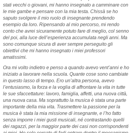
stati vecchi o giovani, mi hanno insegnato a camminare con
le mie gambe e pensare con la mia testa. Chissà se ho
saputo svolgere il mio ruolo di insegnante prendendo
esempio da loro. Ripensando al mio percorso, mi rendo
conto che avrei sicuramente potuto fare di meglio, col senno
del poi, alla luce dell’esperienza accumulata negli anni. Ma
sono comunque sicura di aver sempre perseguito gli
obiettivi che mi hanno insegnato i miei professori
amatissimi.
Ora mi volto indietro e penso a quando avevo vent’anni e ho
iniziato a lavorare nella scuola. Quante cose sono cambiate
in questo lasso di tempo. Ero un’altra persona, avevo
l’entusiasmo, la forza e la voglia di affrontare la vita in tutte
le sue sfaccettature: lavoro, famiglia, affetti, una nuova città,
una nuova casa. Ma soprattutto la musica è stata una parte
importante della mia vita. Trasmettere la passione per la
musica è stata la mia missione di insegnante, e l’ho fatto
senza imporre i miei gusti musicali, né contrastando quelli
dei ragazzi, per la maggior parte dei casi non corrispondenti
ai miei. Ho solo cercato di farli entrare dentro il meccanismo