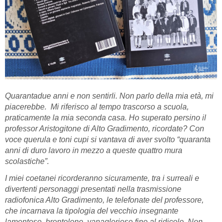
Quarantadue anni e non sentirli. Non parlo della mia età, mi
piacerebbe. Mi riferisco al tempo trascorso a scuola,
praticamente la mia seconda casa. Ho superato persino il
professor Aristogitone di Alto Gradimento, ricordate? Con
voce querula e toni cupi si vantava di aver svolto “quaranta
anni di duro lavoro in mezzo a queste quattro mura
scolastiche”.
I miei coetanei ricorderanno sicuramente, tra i surreali e
divertenti personaggi presentati nella trasmissione
radiofonica Alto Gradimento, le telefonate del professore,
che incarnava la tipologia del vecchio insegnante
lamentoso, brontolone, vanaglorioso fino al ridicolo. Non