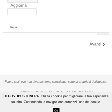
Aggiorna
Invia
JComments
Avanti
Foto e testi, ove non diversamente specificato, sono di proprietà dell'autrice.
PRIVACY POLICY
CREDITS
MAPPA DEL SITO
-
-
DEGUSTIBUS ITINERA
utilizza i cookie per migliorare la tua esperienza
De Gustibus Itinera - Copyright
©
2026
.
All Rights Reserved
sul sito. Continuando la navigazione autorizzi l'uso dei cookie.
LOGIN
Ok