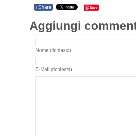
Share
f
Save
Aggiungi commen
Nome (richiesto)
E-Mail (richiesta)