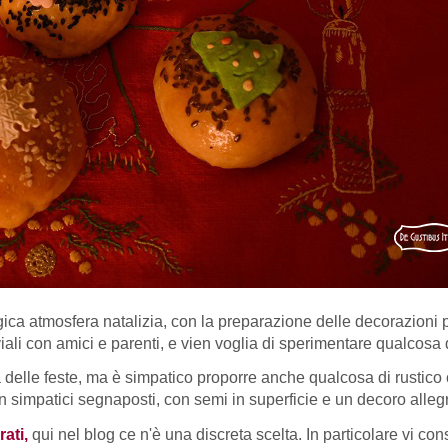
gica atmosfera natalizia, con la preparazione delle decorazioni p
iviali con amici e parenti, e vien voglia di sperimentare qualcosa
la delle feste, ma è simpatico proporre anche qualcosa di rustico
n simpatici segnaposti, con semi in superficie e un decoro allegr
ati,
qui nel blog ce n'è una discreta scelta. In particolare vi con