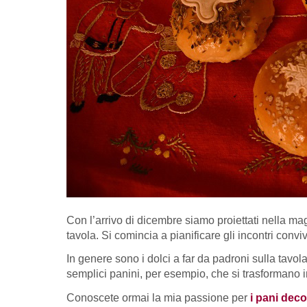
Con l’arrivo di dicembre siamo proiettati nella ma
tavola. Si comincia a pianificare gli incontri conv
In genere sono i dolci a far da padroni sulla tavo
semplici panini, per esempio, che si trasformano i
Conoscete ormai la mia passione per
i pani decor