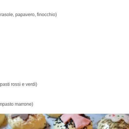
irasole, papavero, finocchio)
asti rossi e verdi)
l’impasto marrone)