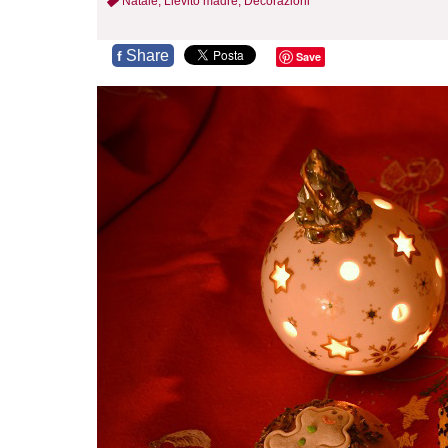
Natale,
Lievito madre,
Decorazioni
Share
f
Save