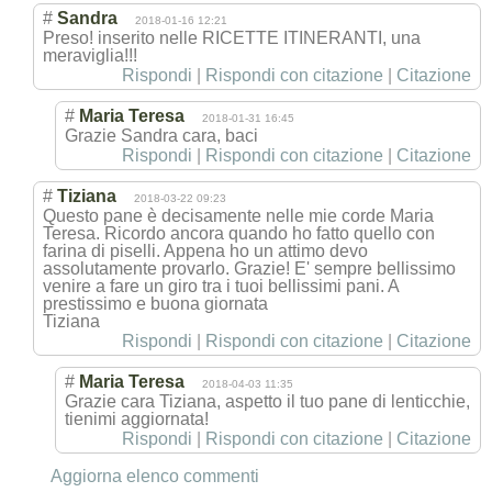
#
Sandra
2018-01-16 12:21
Preso! inserito nelle RICETTE ITINERANTI, una
meraviglia!!!
Rispondi
|
Rispondi con citazione
|
Citazione
#
Maria Teresa
2018-01-31 16:45
Grazie Sandra cara, baci
Rispondi
|
Rispondi con citazione
|
Citazione
#
Tiziana
2018-03-22 09:23
Questo pane è decisamente nelle mie corde Maria
Teresa. Ricordo ancora quando ho fatto quello con
farina di piselli. Appena ho un attimo devo
assolutamente provarlo. Grazie! E' sempre bellissimo
venire a fare un giro tra i tuoi bellissimi pani. A
prestissimo e buona giornata
Tiziana
Rispondi
|
Rispondi con citazione
|
Citazione
#
Maria Teresa
2018-04-03 11:35
Grazie cara Tiziana, aspetto il tuo pane di lenticchie,
tienimi aggiornata!
Rispondi
|
Rispondi con citazione
|
Citazione
Aggiorna elenco commenti