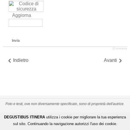
Aggiorna
Invia
JComments
Indietro
Avanti
Foto e testi, ove non diversamente specificato, sono di proprietà dell'autrice.
PRIVACY POLICY
CREDITS
MAPPA DEL SITO
DEGUSTIBUS ITINERA
utilizza i cookie per migliorare la tua esperienza
-
-
De Gustibus Itinera - Copyright
©
2026
.
All Rights Reserved
sul sito. Continuando la navigazione autorizzi l'uso dei cookie.