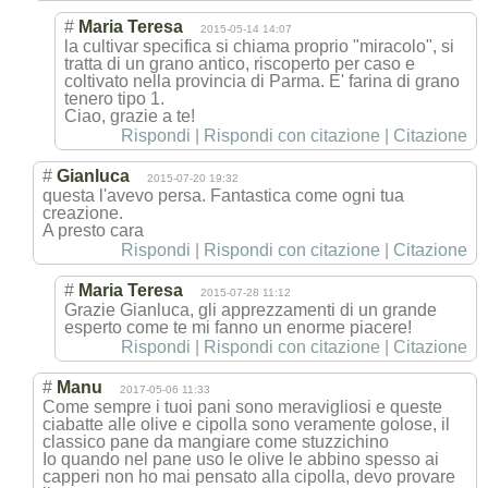
#
Maria Teresa
2015-05-14 14:07
la cultivar specifica si chiama proprio "miracolo", si
tratta di un grano antico, riscoperto per caso e
coltivato nella provincia di Parma. E' farina di grano
tenero tipo 1.
Ciao, grazie a te!
Rispondi
|
Rispondi con citazione
|
Citazione
#
Gianluca
2015-07-20 19:32
questa l'avevo persa. Fantastica come ogni tua
creazione.
A presto cara
Rispondi
|
Rispondi con citazione
|
Citazione
#
Maria Teresa
2015-07-28 11:12
Grazie Gianluca, gli apprezzamenti di un grande
esperto come te mi fanno un enorme piacere!
Rispondi
|
Rispondi con citazione
|
Citazione
#
Manu
2017-05-06 11:33
Come sempre i tuoi pani sono meravigliosi e queste
ciabatte alle olive e cipolla sono veramente golose, il
classico pane da mangiare come stuzzichino
Io quando nel pane uso le olive le abbino spesso ai
capperi non ho mai pensato alla cipolla, devo provare