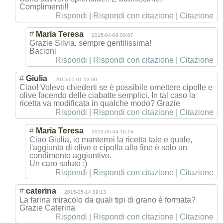
Complimenti!!
Rispondi
|
Rispondi con citazione
|
Citazione
#
Maria Teresa
2015-04-08 00:07
Grazie Silvia, sempre gentilissima!
Bacioni
Rispondi
|
Rispondi con citazione
|
Citazione
#
Giulia
2015-05-01 13:00
Ciao! Volevo chiederti se è possibile omettere cipolle e
olive facendo delle ciabatte semplici. In tal caso la
ricetta va modificata in qualche modo? Grazie
Rispondi
|
Rispondi con citazione
|
Citazione
#
Maria Teresa
2015-05-04 16:16
Ciao Giulia, io manterrei la ricetta tale e quale,
l'aggiunta di olive e cipolla alla fine è solo un
condimento aggiuntivo.
Un caro saluto :)
Rispondi
|
Rispondi con citazione
|
Citazione
#
caterina
2015-05-14 09:13
La farina miracolo da quali tipi di grano è formata?
Grazie Caterina
Rispondi
|
Rispondi con citazione
|
Citazione