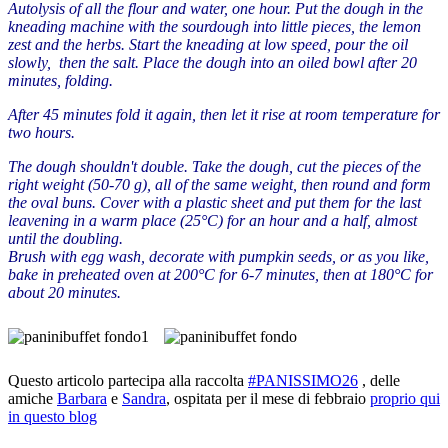
Autolysis of all the flour and water, one hour. Put the dough in the
kneading machine with the sourdough into little pieces, the lemon
zest and the herbs. Start the kneading at low speed, pour the oil
slowly, then the salt. Place the dough into an oiled bowl after 20
minutes, folding.
After 45 minutes fold it again, then let it rise at room temperature for
two hours.
The dough s
houldn't
double.
Take the dough
,
cut
the
pieces
of the
right weight
(
50-70
g
), all of the same weight, then round
and form
the oval buns
.
Cover with
a plastic sheet
and put them
for the last
leavening
in a
warm place (25°C)
for an hour
and a half
,
almost
until the
doubling
.
Brush
with egg wash
,
decorate
with
pumpkin
seeds, or
as
you
like
,
bake in
preheated oven
at 200°C for
6-7
minutes
,
then
at 180°C for
about
20
minutes
.
Questo articolo partecipa alla raccolta
#PANISSIMO26
, delle
amiche
Barbara
e
Sandra
, ospitata per il mese di febbraio
proprio qui
in questo blog