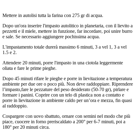
Mettere in autolisi tutta la farina con 275 gr di acqua.
Dopo un'ora inserire l'impasto autolitico in planetaria, con il lievito a
pezzetti e il miele, mettere in funzione, far incordare, poi unire burro
e sale. Se necessario aggiungere pochissima acqua.
L'impastamento totale durerà massimo 6 minuti, 3 a vel 1, 3 a vel
1.5 e 2.
Attendere 20 minuti, porre l'impasto in una ciotola leggermente
oliata e fare le prime pieghe.
Dopo 45 minuti rifare le pieghe e porre in lievitazione a temperatura
ambiente per due ore o poco più. Non deve raddoppiare. Riprendere
l’impasto,fare le pezzature del peso desiderato (50-70 gr), pirlare e
formare i panini. Coprire con un telo di plastica non a contatto e
porre in lievitazione in ambiente caldo per un’ora e mezza, fin quasi
al raddoppio.
Cospargere con uovo sbattuto, ornare con semini nel modo che più
piace, cuocere in forno preriscaldato a 200° per 6-7 minuti, poi a
180° per 20 minuti circa.