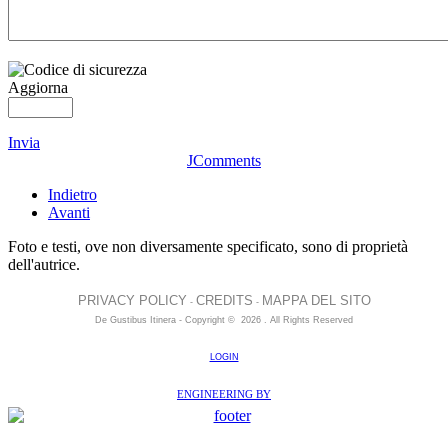
Aggiorna
Invia
JComments
Indietro
Avanti
Foto e testi, ove non diversamente specificato, sono di proprietà
dell'autrice.
PRIVACY POLICY
CREDITS
MAPPA DEL SITO
-
-
De Gustibus Itinera - Copyright
©
2026
.
All Rights Reserved
LOGIN
ENGINEERING BY