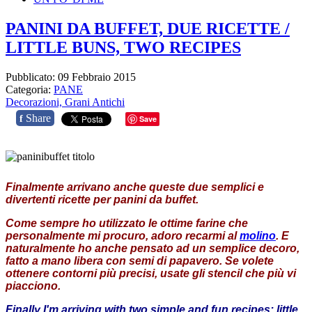
PANINI DA BUFFET, DUE RICETTE /
LITTLE BUNS, TWO RECIPES
Pubblicato: 09 Febbraio 2015
Categoria:
PANE
Decorazioni,
Grani Antichi
Share
f
Save
Finalmente arrivano anche queste due semplici e
divertenti ricette per panini da buffet.
Come sempre ho utilizzato le ottime farine che
personalmente mi procuro, adoro recarmi al
molino
. E
naturalmente ho anche pensato ad un semplice decoro,
fatto a mano libera con semi di papavero. Se volete
ottenere contorni più precisi, usate gli stencil che più vi
piacciono.
Finally
I'm arriving with
two
simple and fun
recipes
: little