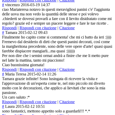
Rispondi
|
Rispondi con citazione
|
Citazione
#
vincenzo
2016-03-19 14:37
ciao Mariateresa notavo in questi meravigliosi panini c'e' l'aggiunta
delle uova ma non vedo la quantità delle stesse e poi volevo
.chiederti se dovessi provarli a fare con il lievito disidratato come mi
regolo? grazie ed e sempre un piacere leggere e fare le tue ricette .
Rispondi
|
Rispondi con citazione
|
Citazione
#
Tamara
2015-02-12 09:43
Finalmente ho capito come si commenta! che mi ci batto da ieri :))))
Fremevo dal desiderio di dirti che questi panini decorati, così come
la margheritona precedente, sono delle vere opere d'arte! quasi quasi
farebbe dispiacere mangiarli...ma quasi :))))))
Per non dire che i semini ormai andrà a finire che me li metto pure
nel latte la mattina, tanto mi piacciono!
Ciao buonissima giornata!
Rispondi
|
Rispondi con citazione
|
Citazione
#
Maria Teresa
2015-02-14 11:26
Tamara grazie infinite! Sono lusingata di ricevere la visita e
l'approvazione di un'esperta come te, nel mio piccolo mi diverto
molto con le decorazioni, che applico ai lievitati che sono la mia
passione.
Un caro saluto :*
Rispondi
|
Rispondi con citazione
|
Citazione
#
Laura
2015-02-12 10:51
sono fantastici, mettono appetito solo a guardarli!!! *.*