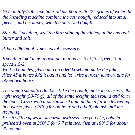
let in autolysis
for one hour
all the flour
with
275
grams of water
.
In
the kneading machine
combine
the sourdough, reduced
into small
pieces
,
and the honey
, with the autolized dough.
Start the kneading, wait the formation of the gluten, at the end
add
butter and salt
.
Add a little bit of water only if necessary.
Kneading
total
time:
maximum 6
minutes,
3 at first speed
,
3 at
speed 1.5-2
.
Wait
20 minutes
, place
into an oiled bowl
and make
the folds
.
After 45 minutes
fold it again
and let it
rise at
room temperature for
about two
hours
.
The dough s
houldn't
double.
Take the dough
,
make
the
pieces
of the
right weight
(
50-70
g
), all of the same weight, then round
and form
the buns
.
Cover with
a plastic sheet
and put them
for the
leavening
in a
warm place (25°C)
for an hour
and a half
,
almost
until the
doubling
.
Brush
with egg wash
,
decorate
with
seeds
as
you
like
,
bake in
preheated oven
at 200°C for
6-7
minutes
,
then
at 180°C for
about
20
minutes
.