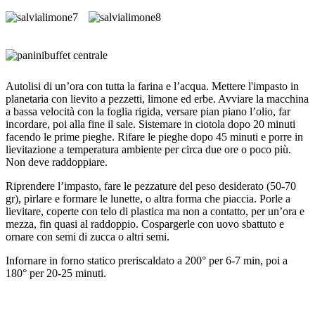
Autolisi di un’ora con tutta la farina e l’acqua. Mettere l'impasto in
planetaria con lievito a pezzetti, limone ed erbe. Avviare la macchina
a bassa velocità con la foglia rigida, versare pian piano l’olio, far
incordare, poi alla fine il sale. Sistemare in ciotola dopo 20 minuti
facendo le prime pieghe. Rifare le pieghe dopo 45 minuti e porre in
lievitazione a temperatura ambiente per circa due ore o poco più.
Non deve raddoppiare.
Riprendere l’impasto, fare le pezzature del peso desiderato (50-70
gr), pirlare e formare le lunette, o altra forma che piaccia. Porle a
lievitare, coperte con telo di plastica ma non a contatto, per un’ora e
mezza, fin quasi al raddoppio. Cospargerle con uovo sbattuto e
ornare con semi di zucca o altri semi.
Infornare in forno statico preriscaldato a 200° per 6-7 min, poi a
180° per 20-25 minuti.