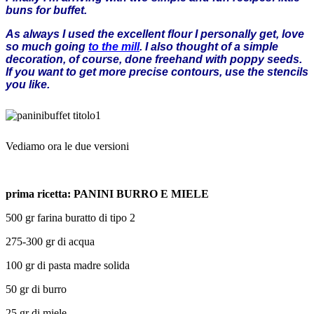
buns for buffet
.
As always
I
used
the excellent
flour
I
personally
get
, love
so much
going
to the mill
.
I also
thought of a
simple
decoration
, of course,
done freehand
with poppy seeds
.
If
you want to get
more precise
contours
, use
the stencils
you like
.
Vediamo ora le due versioni
prima ricetta: PANINI BURRO E MIELE
500 gr farina buratto di tipo 2
275-300 gr di acqua
100 gr di pasta madre solida
50 gr di burro
25 gr di miele