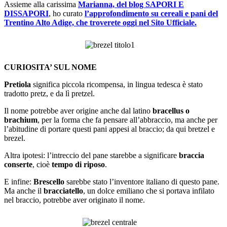
Assieme alla carissima
Marianna, del blog SAPORI E
DISSAPORI
, ho curato
l’approfondimento su cereali e pani del
Trentino Alto Adige, che troverete oggi nel Sito Ufficiale.
CURIOSITA’ SUL NOME
Pretiola
significa piccola ricompensa, in lingua tedesca è stato
tradotto pretz, e da lì pretzel.
Il nome potrebbe aver origine anche dal latino
bracellus o
brachium
, per la forma che fa pensare all’abbraccio, ma anche per
l’abitudine di portare questi pani appesi al braccio; da qui bretzel e
brezel.
Altra ipotesi: l’intreccio del pane starebbe a significare
braccia
conserte
, cioè
tempo di riposo
.
E infine:
Brescello
sarebbe stato l’inventore italiano di questo pane.
Ma anche il
bracciatello
, un dolce emiliano che si portava infilato
nel braccio, potrebbe aver originato il nome.