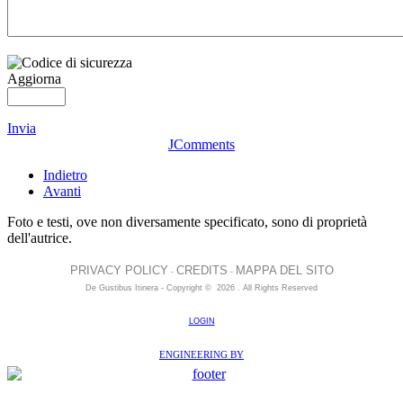
Aggiorna
Invia
JComments
Indietro
Avanti
Foto e testi, ove non diversamente specificato, sono di proprietà
dell'autrice.
PRIVACY POLICY
CREDITS
MAPPA DEL SITO
-
-
De Gustibus Itinera - Copyright
©
2026
.
All Rights Reserved
LOGIN
ENGINEERING BY