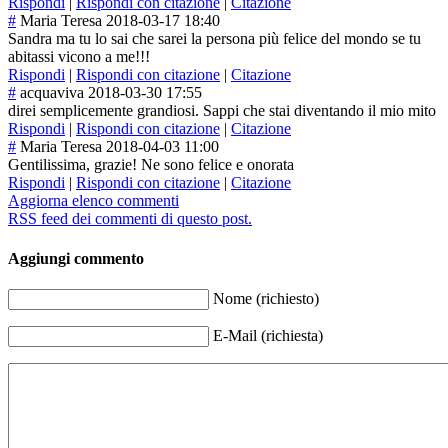
Rispondi
|
Rispondi con citazione
|
Citazione
#
Maria Teresa
2018-03-17 18:40
Sandra ma tu lo sai che sarei la persona più felice del mondo se tu
abitassi vicono a me!!!
Rispondi
|
Rispondi con citazione
|
Citazione
#
acquaviva
2018-03-30 17:55
direi semplicemente grandiosi. Sappi che stai diventando il mio mito
Rispondi
|
Rispondi con citazione
|
Citazione
#
Maria Teresa
2018-04-03 11:00
Gentilissima, grazie! Ne sono felice e onorata
Rispondi
|
Rispondi con citazione
|
Citazione
Aggiorna elenco commenti
RSS feed dei commenti di questo post.
Aggiungi commento
Nome (richiesto)
E-Mail (richiesta)