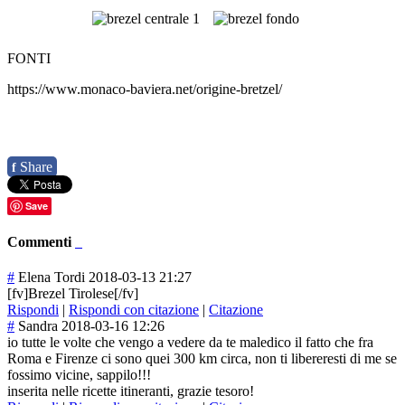
FONTI
https://www.monaco-baviera.net/origine-bretzel/
Share
f
Save
Commenti
#
Elena Tordi
2018-03-13 21:27
[fv]Brezel Tirolese[/fv]
Rispondi
|
Rispondi con citazione
|
Citazione
#
Sandra
2018-03-16 12:26
io tutte le volte che vengo a vedere da te maledico il fatto che fra
Roma e Firenze ci sono quei 300 km circa, non ti libereresti di me se
fossimo vicine, sappilo!!!
inserita nelle ricette itineranti, grazie tesoro!