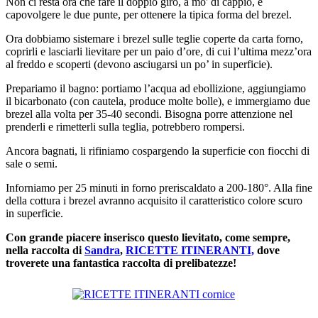
Non ci resta ora che fare il doppio giro, a mo' di cappio, e
capovolgere le due punte, per ottenere la tipica forma del brezel.
Ora dobbiamo sistemare i brezel sulle teglie coperte da carta forno,
coprirli e lasciarli lievitare per un paio d’ore, di cui l’ultima mezz’ora
al freddo e scoperti (devono asciugarsi un po’ in superficie).
Prepariamo il bagno: portiamo l’acqua ad ebollizione, aggiungiamo
il bicarbonato (con cautela, produce molte bolle), e immergiamo due
brezel alla volta per 35-40 secondi. Bisogna porre attenzione nel
prenderli e rimetterli sulla teglia, potrebbero rompersi.
Ancora bagnati, li rifiniamo cospargendo la superficie con fiocchi di
sale o semi.
Inforniamo per 25 minuti in forno preriscaldato a 200-180°. Alla fine
della cottura i brezel avranno acquisito il caratteristico colore scuro
in superficie.
Con grande piacere inserisco questo lievitato, come sempre,
nella raccolta di
Sandra
,
RICETTE ITINERANTI,
dove
troverete una fantastica raccolta di prelibatezze!