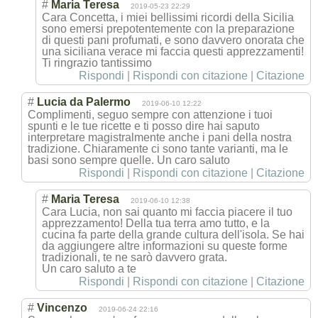
#
Maria Teresa
2019-05-23 22:29
Cara Concetta, i miei bellissimi ricordi della Sicilia
sono emersi prepotentemente con la preparazione
di questi pani profumati, e sono davvero onorata che
una siciliana verace mi faccia questi apprezzamenti!
Ti ringrazio tantissimo
Rispondi
|
Rispondi con citazione
|
Citazione
#
Lucia da Palermo
2019-06-10 12:22
Complimenti, seguo sempre con attenzione i tuoi
spunti e le tue ricette e ti posso dire hai saputo
interpretare magistralmente anche i pani della nostra
tradizione. Chiaramente ci sono tante varianti, ma le
basi sono sempre quelle. Un caro saluto
Rispondi
|
Rispondi con citazione
|
Citazione
#
Maria Teresa
2019-06-10 12:38
Cara Lucia, non sai quanto mi faccia piacere il tuo
apprezzamento! Della tua terra amo tutto, e la
cucina fa parte della grande cultura dell'isola. Se hai
da aggiungere altre informazioni su queste forme
tradizionali, te ne sarò davvero grata.
Un caro saluto a te
Rispondi
|
Rispondi con citazione
|
Citazione
#
Vincenzo
2019-06-24 22:16