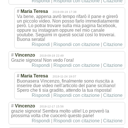
Rispondi
|
Rispondi con citazione
|
Citazione
#
Maria Teresa
2019-09-19 17:38
Va bene, appena avrò tempo rifarò il pane e girerò
un piccolo video. Non posso farlo immediatamente
però. Lo potrai trovare sulla mia pagina facebook,
oppure su instagram oppure nel mio canale
youtube. Seguimi in questi social così lo troverai.
Buona serata!
Rispondi
|
Rispondi con citazione
|
Citazione
#
Vincenzo
2019-09-19 22:49
Grazie signora! Non vedo l'ora!
Rispondi
|
Rispondi con citazione
|
Citazione
#
Maria Teresa
2019-11-24 19:07
Buonasera Vincenzo, finalmente sono riuscita a
inserire due video nell'articolo del pane siciliano!
Spero che ti sia gradito, attendo la tua risposta!
Rispondi
|
Rispondi con citazione
|
Citazione
#
Vincenzo
2019-12-17 15:56
grazie signora! Sembra molto utile! Lo proverò la
prossima volta che cuocerò questo pane!
Rispondi
|
Rispondi con citazione
|
Citazione