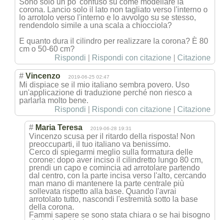
Sono solo un po 'confuso su come modellare la
corona. Lancio solo il lato non tagliato verso l'interno o
lo arrotolo verso l'interno e lo avvolgo su se stesso,
rendendolo simile a una scala a chiocciola?
E quanto dura il cilindro per realizzare la corona? È 80
cm o 50-60 cm?
Rispondi
|
Rispondi con citazione
|
Citazione
#
Vincenzo
2019-06-25 02:47
Mi dispiace se il mio italiano sembra povero. Uso
un'applicazione di traduzione perché non riesco a
parlarla molto bene.
Rispondi
|
Rispondi con citazione
|
Citazione
#
Maria Teresa
2019-06-28 19:31
Vincenzo scusa per il ritardo della risposta! Non
preoccuparti, il tuo italiano va benissimo.
Cerco di spiegarmi meglio sulla formatura delle
corone: dopo aver inciso il cilindretto lungo 80 cm,
prendi un capo e comincia ad arrotolare partendo
dal centro, con la parte incisa verso l'alto, cercando
man mano di mantenere la parte centrale più
sollevata rispetto alla base. Quando l'avrai
arrotolato tutto, nascondi l'estremità sotto la base
della corona.
Fammi sapere se sono stata chiara o se hai bisogno