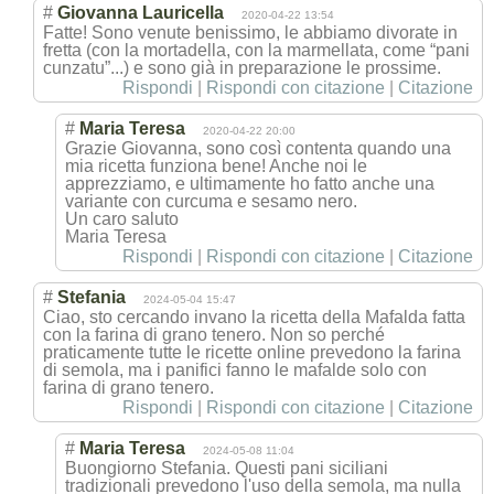
#
Giovanna Lauricella
2020-04-22 13:54
Fatte! Sono venute benissimo, le abbiamo divorate in
fretta (con la mortadella, con la marmellata, come “pani
cunzatu”...) e sono già in preparazione le prossime.
Rispondi
|
Rispondi con citazione
|
Citazione
#
Maria Teresa
2020-04-22 20:00
Grazie Giovanna, sono così contenta quando una
mia ricetta funziona bene! Anche noi le
apprezziamo, e ultimamente ho fatto anche una
variante con curcuma e sesamo nero.
Un caro saluto
Maria Teresa
Rispondi
|
Rispondi con citazione
|
Citazione
#
Stefania
2024-05-04 15:47
Ciao, sto cercando invano la ricetta della Mafalda fatta
con la farina di grano tenero. Non so perché
praticamente tutte le ricette online prevedono la farina
di semola, ma i panifici fanno le mafalde solo con
farina di grano tenero.
Rispondi
|
Rispondi con citazione
|
Citazione
#
Maria Teresa
2024-05-08 11:04
Buongiorno Stefania. Questi pani siciliani
tradizionali prevedono l'uso della semola, ma nulla