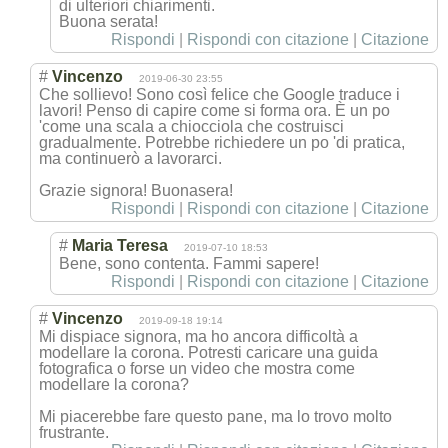
di ulteriori chiarimenti.
Buona serata!
Rispondi
|
Rispondi con citazione
|
Citazione
#
Vincenzo
2019-06-30 23:55
Che sollievo! Sono così felice che Google traduce i
lavori! Penso di capire come si forma ora. È un po
'come una scala a chiocciola che costruisci
gradualmente. Potrebbe richiedere un po 'di pratica,
ma continuerò a lavorarci.
Grazie signora! Buonasera!
Rispondi
|
Rispondi con citazione
|
Citazione
#
Maria Teresa
2019-07-10 18:53
Bene, sono contenta. Fammi sapere!
Rispondi
|
Rispondi con citazione
|
Citazione
#
Vincenzo
2019-09-18 19:14
Mi dispiace signora, ma ho ancora difficoltà a
modellare la corona. Potresti caricare una guida
fotografica o forse un video che mostra come
modellare la corona?
Mi piacerebbe fare questo pane, ma lo trovo molto
frustrante.